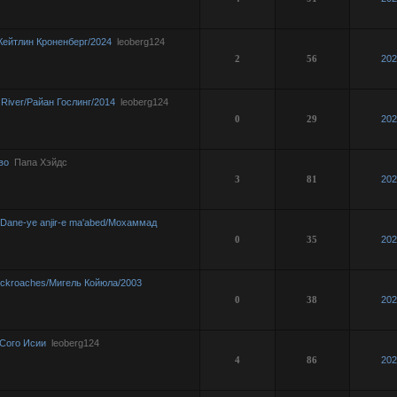
ейтлин Кроненберг/2024
leoberg124
2
56
202
River/Райан Гослинг/2014
leoberg124
0
29
202
во
Папа Хэйдс
3
81
202
Dane-ye anjir-e ma'abed/Мохаммад
0
35
202
ckroaches/Мигель Койюла/2003
0
38
202
/Сого Исии
leoberg124
4
86
202