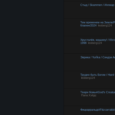
Стыд / Skammen / Ингмар 
Тем временем на Земле/Pe
Клапен/2024
leoberg124
Хрусталёв, машину! / Khrou
1998
leoberg124
Эврика / Yurîka / Синдзи А
Трудно быть Богом / Hard 
leoberg124
Твари божьи\God's Creatu
Папа Хэйдс
Фицкарральдо\Fitzcarrald