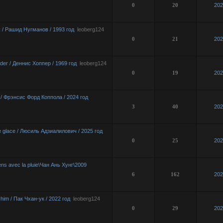
0
20
202
k / Рашид Нугманов / 1993 год
leoberg124
0
21
202
der / Деннис Хоппер / 1969 год
leoberg124
0
19
202
 / Фрэнсис Форд Коппола / 2024 год
3
40
202
e glace / Люсиль Адзиалилович / 2025 год
0
25
202
ns avec la pluie\Чан Ань Хунг\2009
6
162
202
him / Пак Чхан-ук / 2022 год
leoberg124
0
29
202