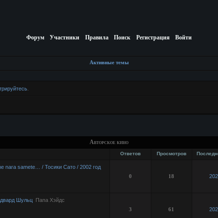
Форум
Участники
Правила
Поиск
Регистрация
Войти
Активные темы
трируйтесь
.
Авторское кино
Ответов
Просмотров
Последн
e nara samete… / Тосики Сато / 2002 год
0
18
202
Эдвард Шульц
Папа Хэйдс
3
61
202