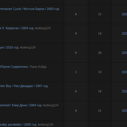
emaster Cycle / Мэттью Барни / 2003 год
0
13
202
ж Х. Керриган / 2004 год
leoberg124
0
14
202
ую / 2010 год
leoberg124
0
20
202
4\Паоло Соррентино
Папа Хэйдс
1
53
202
her Boy / Нил Джордан / 1997 год
0
19
202
ommeil / Клер Дени / 1994 год
leoberg124
0
21
202
ldy paralelder / 2005 год
leoberg124