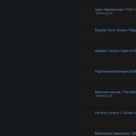
Цикл «Кремастер» / The Cr
leoberg124
В руках бога / Keane / Лод
Аврора / Aurora / Кристи П
Партенопа\Partenope\202
Мальчик-мясник / The Butc
leoberg124
Не могу уснуть / J’ai pas s
Вокальные параллели / Voka