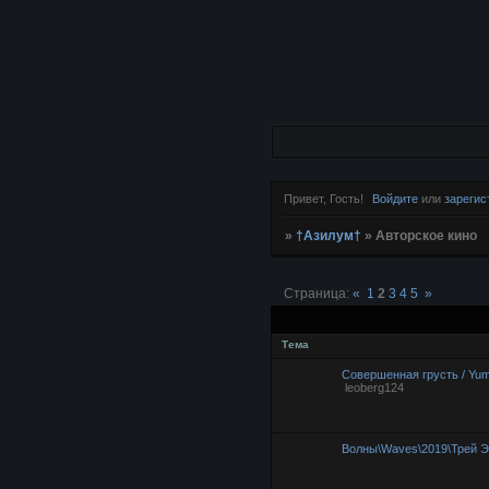
Привет, Гость!
Войдите
или
зарегис
»
†Азилум†
»
Авторское кино
Страница:
«
1
2
3
4
5
»
Тема
Совершенная грусть / Yum
leoberg124
Волны\Waves\2019\Трей 