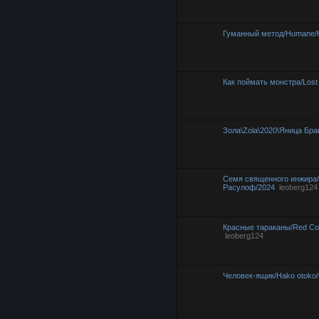
Гуманный метод/Humane/К
Как поймать монстра/Lost 
Зола\Zola\2020\Яница Бра
Семя священного инжира/
Расулоф/2024
leoberg124
Красные тараканы/Red Co
leoberg124
Человек-ящик/Hako otoko