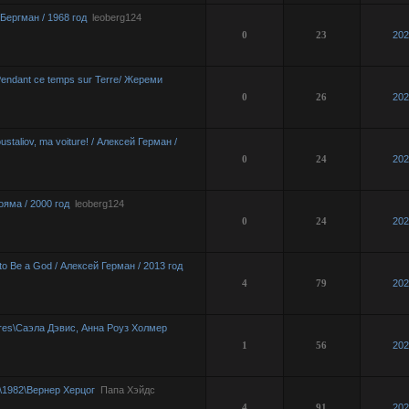
Бергман / 1968 год
leoberg124
0
23
202
ndant ce temps sur Terre/ Жереми
0
26
202
staliov, ma voiture! / Алексей Герман /
0
24
202
ояма / 2000 год
leoberg124
0
24
202
to Be a God / Алексей Герман / 2013 год
4
79
202
res\Саэла Дэвис, Анна Роуз Холмер
1
56
202
o\1982\Вернер Херцог
Папа Хэйдс
4
91
202