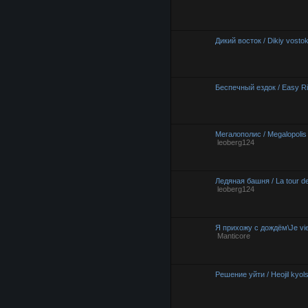
Дикий восток / Dikiy vosto
Беспечный ездок / Easy Ri
Мегалополис / Megalopolis
leoberg124
Ледяная башня / La tour d
leoberg124
Я прихожу с дождём\Je vie
Manticore
Решение уйти / Heojil kyols