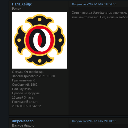
Папа Хэйдс
Поделиться
2021-11-07 19:54:56
Рэнси
Хотя я всегда был фанатом японских 
мне как-то боязно. Нет, я очень любл
Откуда:
От верблюда
Зарегистрирован
: 2021-10-30
Приглашений:
0
Сообщений:
1862
Пол:
Мужской
Провел на форуме:
13 дней 3 часа
Последний визит:
2026-08-05 00:42:22
Жиромазавр
Поделиться
2021-11-07 20:10:56
Ватное быдло