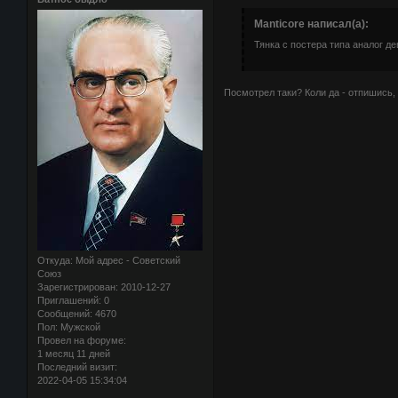
Manticore написал(а):
Тянка с постера типа аналог де
Посмотрел таки? Коли да - отпишись, 
Откуда:
Мой адрес - Советский
Союз
Зарегистрирован
: 2010-12-27
Приглашений:
0
Сообщений:
4670
Пол:
Мужской
Провел на форуме:
1 месяц 11 дней
Последний визит:
2022-04-05 15:34:04