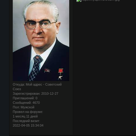
Откуда:
Мой адрес - Советский
Союз
Зарегистрирован
: 2010-12-27
Приглашений:
0
Сообщений:
4670
Пол:
Мужской
Провел на форуме:
1 месяц 11 дней
Последний визит:
2022-04-05 15:34:04