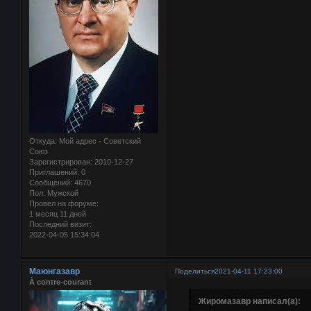
Откуда:
Мой адрес - Советский
Союз
Зарегистрирован
: 2010-12-27
Приглашений:
0
Сообщений:
4670
Пол:
Мужской
Провел на форуме:
1 месяц 11 дней
Последний визит:
2022-04-05 15:34:04
Маюнгазавр
Поделиться
2021-04-11 17:23:00
À contre-courant
Жиромазавр написал(а):