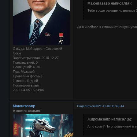
Маюнгазавр написал(а):
Тебе вроде раньше нравилась 
Да я и сейчас к Японии отношусь ува
Откуда:
Мой адрес - Советский
Союз
Зарегистрирован
: 2010-12-27
Приглашений:
0
Сообщений:
4670
Пол:
Мужской
Провел на форуме:
1 месяц 11 дней
Последний визит:
2022-04-05 15:34:04
Маюнгазавр
Поделиться
2021-11-09 11:48:44
À contre-courant
Жиромазавр написал(а):
А по кому? По опрошенным ма