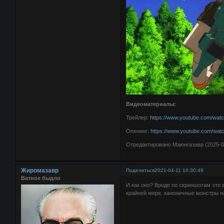
Видеоматериалы:
Трейлер:
https://www.youtube.com/wat
Опенинг:
https://www.youtube.com/wa
Отредактировано Маюнгазавр (2025-05
Жиромазавр
Поделиться
2021-04-11 10:30:49
Ватное быдло
И как оно? Вроде по скриншотам это 
крайней мере, каноничные монстры н