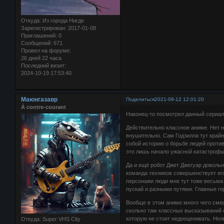
Откуда:
Из города Нигде
Зарегистрирован
: 2017-01-08
Приглашений:
0
Сообщений:
671
Провел на форуме:
26 дней 22 часа
Последний визит:
2024-10-19 17:53:40
Маюнгазавр
Поделиться
2021-08-12 12:01:20
À contre-courant
Наконец-то посмотрел данный сериал
Действительно классное аниме. Нет н
внушительно. Сам Годзилла тут крайн
собой историю о борьбе людей против
это лишь начало ужасной катастрофы,
Да и ещё робот Джет Джегуар довольн
команда техников совершенствует ег
персонажи люди мне тут тоже весьма 
пускай и разными путями. Главные ге
Вообще в этом аниме много чего сме
сколько там классных высказываний о
которую не стоит недооценивать. Нел
Откуда:
Super VHS City