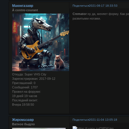
Маюнгазавр
Поделиться
2021-08-17 18:33:53
À contre-courant
Cremator
ну да, меняет форму. Как р
развитыми ногами.
Откуда:
Super VHS City
Зарегистрирован
: 2017-09-12
Приглашений:
0
Сообщений:
1707
Провел на форуме:
19 дней 19 часов
Последний визит:
Вчера 19:58:50
Жиромазавр
Поделиться
2021-11-04 13:05:18
Ватное быдло