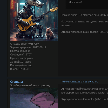
И как оно?
Пока не знаю. Не смотрел ещё. Хочу 
Но судя по отзывам на одном аниме-
человек.
Отредактировано Маюнгазавр (2021-04
Откуда:
Super VHS City
Зарегистрирован
: 2017-09-12
Приглашений:
0
Сообщений:
1707
Провел на форуме:
19 дней 19 часов
Последний визит:
Вчера 19:58:50
Cremator
Поделиться
2021-04-11 19:42:00
Зомбированный попкорноед
От первого трейлера осталось впечатл
трейлерам там уже начались какие-то 
Отредактировано Cremator (2021-04-11