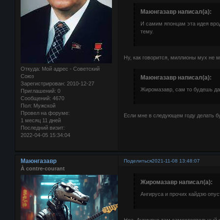
Маюнгазавр написал(а):
И самим японцам эта идея врод
тему.
Ну, как говорится, миллионы мух не 
Откуда:
Мой адрес - Советский
Союз
Маюнгазавр написал(а):
Зарегистрирован
: 2010-12-27
Жиромазавр, сам то будешь да
Приглашений:
0
Сообщений:
4670
Пол:
Мужской
Провел на форуме:
Если мне в следующем году делать бу
1 месяц 11 дней
Последний визит:
2022-04-05 15:34:04
Маюнгазавр
Поделиться
2021-11-08 13:48:07
À contre-courant
Жиромазавр написал(а):
Ангируса и прочих кайдзю опус