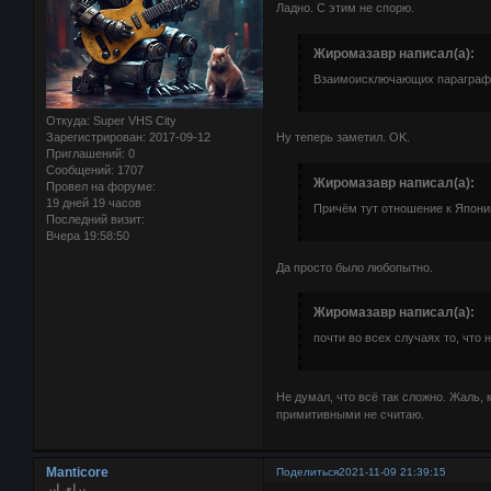
Ладно. С этим не спорю.
Жиромазавр написал(а):
Взаимоисключающих параграф
Откуда:
Super VHS City
Зарегистрирован
: 2017-09-12
Ну теперь заметил. OK.
Приглашений:
0
Сообщений:
1707
Жиромазавр написал(а):
Провел на форуме:
19 дней 19 часов
Причём тут отношение к Японии
Последний визит:
Вчера 19:58:50
Да просто было любопытно.
Жиромазавр написал(а):
почти во всех случаях то, что
Не думал, что всё так сложно. Жаль,
примитивными не считаю.
Manticore
Поделиться
2021-11-09 21:39:15
برای ایر