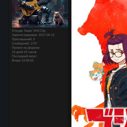
Откуда:
Super VHS City
Зарегистрирован
: 2017-09-12
Приглашений:
0
Сообщений:
1707
Провел на форуме:
19 дней 19 часов
Последний визит:
Вчера 19:58:50