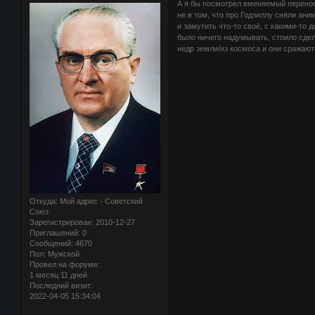
А я бы посмотрел вменяемый перенос
не в том, что про Годзиллу сняли ан
и замутить что-то своё, с какими-то
было ничего надумывать, стоило сдела
недр земли/из космоса и они сражаютс
Откуда:
Мой адрес - Советский
Союз
Зарегистрирован
: 2010-12-27
Приглашений:
0
Сообщений:
4670
Пол:
Мужской
Провел на форуме:
1 месяц 11 дней
Последний визит:
2022-04-05 15:34:04