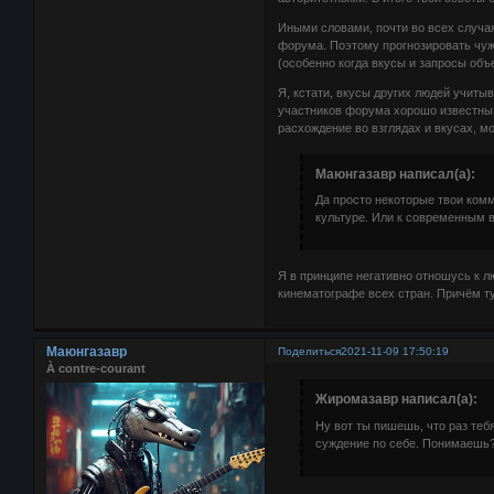
Иными словами, почти во всех случая
форума. Поэтому прогнозировать чуж
(особенно когда вкусы и запросы объе
Я, кстати, вкусы других людей учитыв
участников форума хорошо известны, 
расхождение во взглядах и вкусах, мо
Маюнгазавр написал(а):
Да просто некоторые твои комм
культуре. Или к современным 
Я в принципе негативно отношусь к 
кинематографе всех стран. Причём ту
Маюнгазавр
Поделиться
2021-11-09 17:50:19
À contre-courant
Жиромазавр написал(а):
Ну вот ты пишешь, что раз теб
суждение по себе. Понимаешь