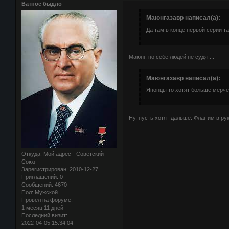
Ватное быдло
Маюнгазавр написал(а):
Да там в конце первой серии т
Маюнг, по себе людей не судят...
Маюнгазавр написал(а):
Японцы то хотят больше мерче
Ну, пусть хотят дальше. Флаг им в рук
Откуда:
Мой адрес - Советский
Союз
Зарегистрирован
: 2010-12-27
Приглашений:
0
Сообщений:
4670
Пол:
Мужской
Провел на форуме:
1 месяц 11 дней
Последний визит:
2022-04-05 15:34:04