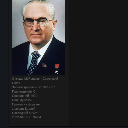
Откуда:
Мой адрес - Советский
Союз
Зарегистрирован
: 2010-12-27
Приглашений:
0
Сообщений:
4670
Пол:
Мужской
Провел на форуме:
1 месяц 11 дней
Последний визит:
2022-04-05 15:34:04