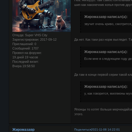
Неа. Ангиурус там самостоятельный к
шип как наконечник копья против дру
Жиромазавр написал(а):
звучит очень криво, смотрится,
Откуда:
Super VHS City
Зарегистрирован
: 2017-09-12
Да нет. Как таки раз норм выглядит. Т
Приглашений:
0
Сообщений:
1707
Жиромазавр написал(а):
Провел на форуме:
19 дней 19 часов
Если мне в следующем году дел
Последний визит:
Вчера 19:58:50
Да там в конце первой серии такой к
Жиромазавр написал(а):
у, как говорится, миллионы му
Японцы то хотят больше мерчендайза 
этого.
Жиромазавр
Поделиться
2021-11-08 14:22:01