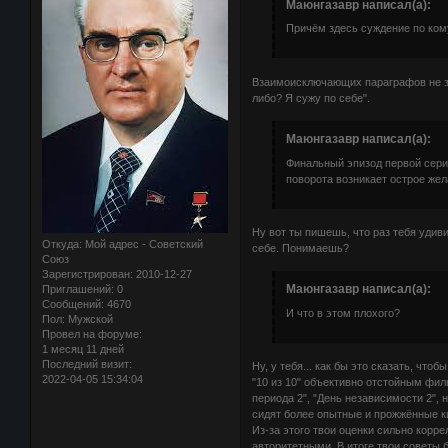
Маюнгазавр написал(а):
Причём здесь суждение по кому
Взаимоисключающих параграфов не за
либо? Я сужу по себе".
Маюнгазавр написал(а):
Финальный эпизод первой сери
поворота возникает острое жел
Ну вот ты пишешь, что раз тебя удиви
Откуда:
Мой адрес - Советский
себе. Понимаешь?
Союз
Зарегистрирован
: 2010-12-27
Маюнгазавр написал(а):
Приглашений:
0
Сообщений:
4670
И что в этом плохого?
Пол:
Мужской
Провел на форуме:
1 месяц 11 дней
Последний визит:
Ну, у тебя... как бы это сказать, чт
2022-04-05 15:34:04
"10 из 10" объективно отстойным филь
периода 2", "День независимости 2",
сидят более опытные и прожжённые к
Из-за этого твои оценки сильно корре
авторитетными. В итоге твои советы 