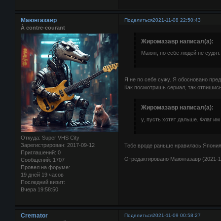
Маюнгазавр
Поделиться
2021-11-08 22:50:43
À contre-courant
Жиромазавр написал(а):
Маюнг, по себе людей не судят..
Я не по себе сужу. Я обосновано пре
Как посмотришь сериал, так отпишись
Жиромазавр написал(а):
у, пусть хотят дальше. Флаг им 
Откуда:
Super VHS City
Зарегистрирован
: 2017-09-12
Тебе вроде раньше нравилась Япония
Приглашений:
0
Отредактировано Маюнгазавр (2021-11
Сообщений:
1707
Провел на форуме:
19 дней 19 часов
Последний визит:
Вчера 19:58:50
Cremator
Поделиться
2021-11-09 00:58:27