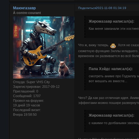
Маюнгазавр
Поделиться
2021-11-08 01:34:19
À contre-courant
Жиромазавр написал(а):
Как меня заманали эти хостинги
Что ж, вижу теперь.
Хотя не сказа
сюжетную функцию Зиллы младшего. Н
временем он развивается во всё боле
Папа Хэйдс написал(а):
смотреть аниме про Годзиллу м
вот мешать их вместе...
Откуда:
Super VHS City
Зарегистрирован
: 2017-09-12
Приглашений:
0
Сообщений:
1707
Чего? Да как раз отличная идея. Ани
Провел на форуме:
эффектами можно пошире развернутьс
19 дней 19 часов
Последний визит:
Вчера 19:58:50
Жиромазавр написал(а):
с какими-то долбаными эволюц