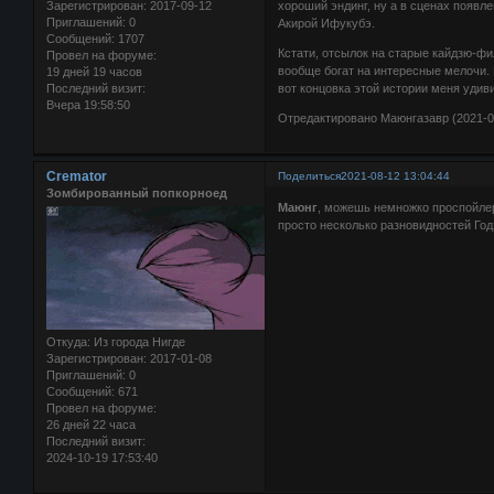
Зарегистрирован
: 2017-09-12
хороший эндинг, ну а в сценах появл
Приглашений:
0
Акирой Ифукубэ.
Сообщений:
1707
Кстати, отсылок на старые кайдзю-фи
Провел на форуме:
вообще богат на интересные мелочи. 
19 дней 19 часов
Последний визит:
вот концовка этой истории меня удиви
Вчера 19:58:50
Отредактировано Маюнгазавр (2021-09
Cremator
Поделиться
2021-08-12 13:04:44
Зомбированный попкорноед
Маюнг
, можешь немножко проспойлер
просто несколько разновидностей Го
Откуда:
Из города Нигде
Зарегистрирован
: 2017-01-08
Приглашений:
0
Сообщений:
671
Провел на форуме:
26 дней 22 часа
Последний визит:
2024-10-19 17:53:40