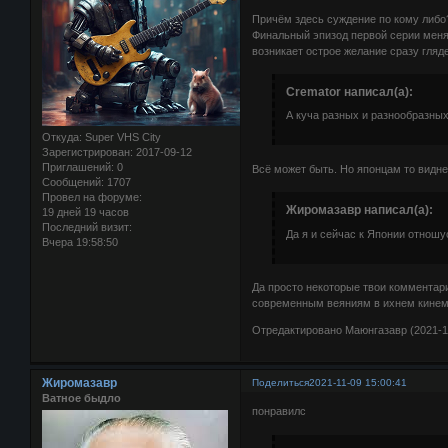
Причём здесь суждение по кому либо?
Финальный эпизод первой серии меня
возникает острое желание сразу гляд
Cremator написал(а):
А куча разных и разнообразных
Откуда:
Super VHS City
Зарегистрирован
: 2017-09-12
Приглашений:
0
Всё может быть. Но японцам то видне
Сообщений:
1707
Провел на форуме:
Жиромазавр написал(а):
19 дней 19 часов
Последний визит:
Да я и сейчас к Японии отношу
Вчера 19:58:50
Да просто некоторые твои комментари
современным веяниям в ихнем кинем
Отредактировано Маюнгазавр (2021-11
Жиромазавр
Поделиться
2021-11-09 15:00:41
Ватное быдло
понравилс