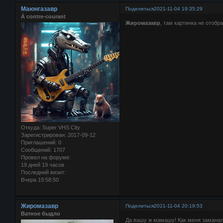
Маюнгазавр
Поделиться
2021-11-04 19:35:29
À contre-courant
Жиромазавр
, там картинка не отобр
Откуда:
Super VHS City
Зарегистрирован
: 2017-09-12
Приглашений:
0
Сообщений:
1707
Провел на форуме:
19 дней 19 часов
Последний визит:
Вчера 19:58:50
Жиромазавр
Поделиться
2021-11-04 20:19:53
Ватное быдло
Да вашу ж мамашу! Как меня заманали