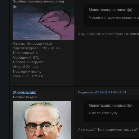
Зомбированный попкорноед
Маюнгазавр написал(а):
А разные стадии его развития 
А куча разных и разнообразных монст
Откуда:
Из города Нигде
Зарегистрирован
: 2017-01-08
Приглашений:
0
Сообщений:
671
Провел на форуме:
26 дней 22 часа
Последний визит:
2024-10-19 17:53:40
Жиромазавр
Поделиться
2021-11-09 04:47:54
Ватное быдло
Маюнгазавр написал(а):
Я не по себе сужу.
А по кому? По опрошенным массам?