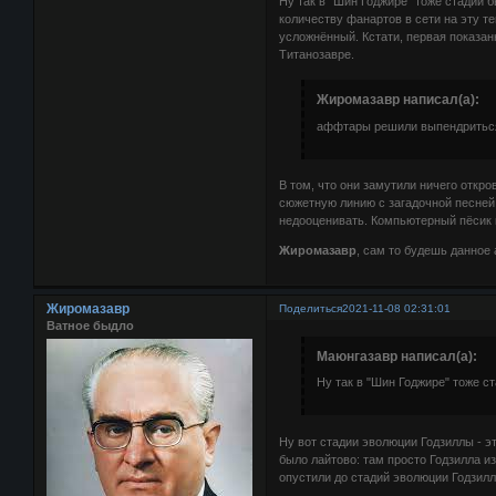
Ну так в "Шин Годжире" тоже стадии 
количеству фанартов в сети на эту т
усложнённый. Кстати, первая показан
Титанозавре.
Жиромазавр написал(а):
аффтары решили выпендриться 
В том, что они замутили ничего откро
сюжетную линию с загадочной песней 
недооценивать. Компьютерный пёсик к
Жиромазавр
, сам то будешь данное
Жиромазавр
Поделиться
2021-11-08 02:31:01
Ватное быдло
Маюнгазавр написал(а):
Ну так в "Шин Годжире" тоже с
Ну вот стадии эволюции Годзиллы - э
было лайтово: там просто Годзилла из
опустили до стадий эволюции Годзиллы