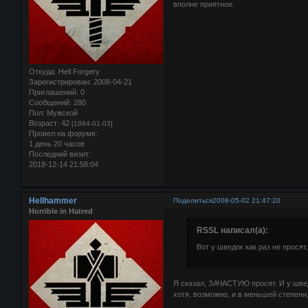
вполне приятное.
Откуда:
Hell Forgery
Зарегистрирован
: 2008-04-21
Приглашений:
0
Сообщений:
280
Пол:
Мужской
Возраст:
42
[1984-01-03]
Провел на форуме:
1 день 20 часов
Последний визит:
2018-12-14 21:58:04
Hellhammer
Поделиться
2008-05-02 21:47:20
Horrible in Hatred
RSSL написал(а):
Вот у шведок как раз не просят.
Я сказал, ЗАЧАСТУЮ просят. И у швед
хотя, возможно, и в меньшей степени,