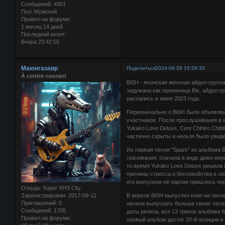
Сообщений:
4901
Пол:
Мужской
Провел на форуме:
1 месяц 14 дней
Последний визит:
Вчера 23:42:55
Маюнгазавр
Поделиться
2024-06-29 15:59:33
À contre-courant
BiSH - японская женская айдол-групп
задумана как преемница Bis, айдол-гр
распались в июне 2023 года.
Первоначально о BiSH было объявлено
участников. После прослушивания в 
Yukako Love Deluxe, Cent Chihiro Chit
частично скрыты и нельзя было увиде
Их первая песня "Spark" из альбома 
скачивания: сначала в виде демо-вер
то время Yukako Love Deluxe решила 
причины стресса и беспокойства в св
его выпуском её партии пришлось пер
Откуда:
Super VHS City
Зарегистрирован
: 2017-09-12
В апреле BiSH выпустил клип на песню
Приглашений:
0
начали выпускать больше своих песен
Сообщений:
1705
даты релиза, все 13 треков альбома 
Провел на форуме:
первый альбом достиг 20-й позиции в