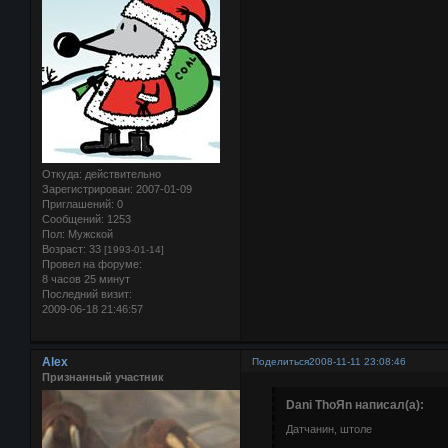
Откуда:
действительно
Зарегистрирован
: 2007-01-09
Приглашений:
0
Сообщений:
1253
Пол:
Мужской
Возраст:
33
[1993-01-14]
Провел на форуме:
8 часов 25 минут
Последний визит:
2009-06-18 21:46:57
Alex
Поделиться
2008-11-11 23:08:46
Признанный участник
Dani ThoЯn написал(а):
Датчанин, штоле