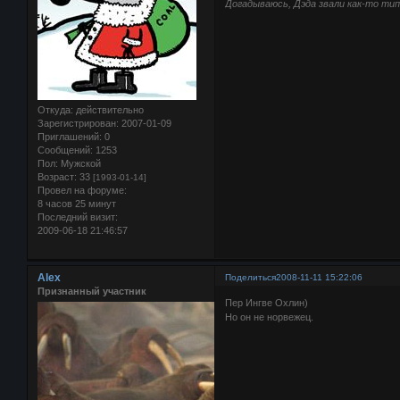
Догадываюсь, Дэда звали как-то ти
Откуда:
действительно
Зарегистрирован
: 2007-01-09
Приглашений:
0
Сообщений:
1253
Пол:
Мужской
Возраст:
33
[1993-01-14]
Провел на форуме:
8 часов 25 минут
Последний визит:
2009-06-18 21:46:57
Alex
Поделиться
2008-11-11 15:22:06
Признанный участник
Пер Ингве Охлин)
Но он не норвежец.