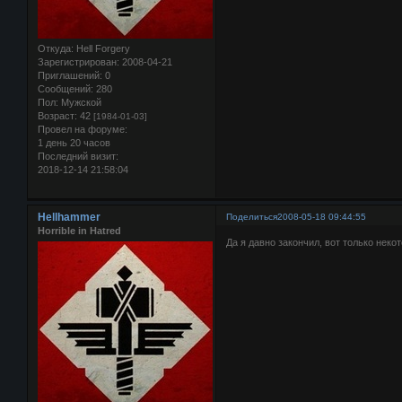
Откуда:
Hell Forgery
Зарегистрирован
: 2008-04-21
Приглашений:
0
Сообщений:
280
Пол:
Мужской
Возраст:
42
[1984-01-03]
Провел на форуме:
1 день 20 часов
Последний визит:
2018-12-14 21:58:04
Hellhammer
Поделиться
2008-05-18 09:44:55
Horrible in Hatred
Да я давно закончил, вот только некот