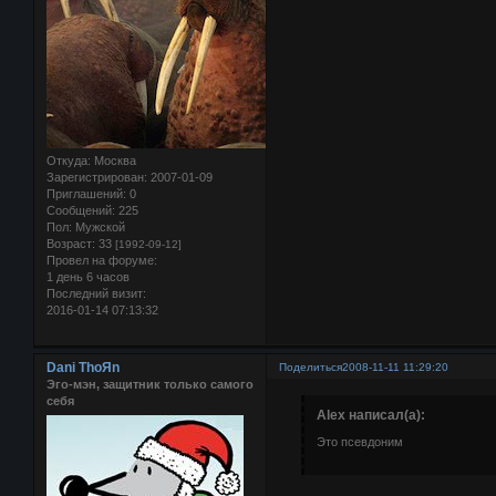
Откуда:
Москва
Зарегистрирован
: 2007-01-09
Приглашений:
0
Сообщений:
225
Пол:
Мужской
Возраст:
33
[1992-09-12]
Провел на форуме:
1 день 6 часов
Последний визит:
2016-01-14 07:13:32
Dani ThoЯn
Поделиться
2008-11-11 11:29:20
Эго-мэн, защитник только самого
себя
Alex написал(а):
Это псевдоним