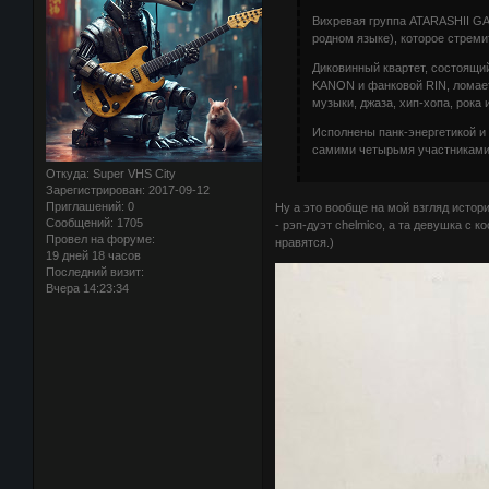
Вихревая группа ATARASHII GA
родном языке), которое стрем
Диковинный квартет, состоящи
KANON и фанковой RIN, ломает
музыки, джаза, хип-хопа, рока 
Исполнены панк-энергетикой и
самими четырьмя участниками
Откуда:
Super VHS City
Зарегистрирован
: 2017-09-12
Приглашений:
0
Ну а это вообще на мой взгляд истор
Сообщений:
1705
- рэп-дуэт chelmico, а та девушка 
Провел на форуме:
нравятся.)
19 дней 18 часов
Последний визит:
Вчера 14:23:34