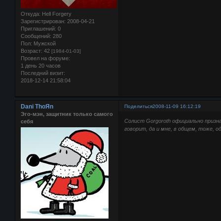
Откуда:
Hell Forgery
Зарегистрирован
: 2008-04-21
Приглашений:
0
Сообщений:
280
Пол:
Мужской
Возраст:
42
[1984-01-03]
Провел на форуме:
1 день 20 часов
Последний визит:
2018-12-14 21:58:04
Dani ThoЯn
Поделиться
2008-11-09 16:12:19
Эго-мэн, защитник только самого
Солист Gorgoroth официально призна
себя
говорит, да и мне, в общем, тоже, 