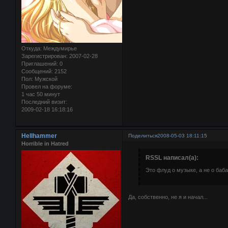
Откуда:
Междумирье
Зарегистрирован
: 2007-02-28
Приглашений:
0
Сообщений:
2152
Пол:
Мужской
Провел на форуме:
1 час 50 минут
Последний визит:
2009-02-18 16:18:16
Hellhammer
Поделиться
2008-05-03 18:11:15
Horrible in Hatred
RSSL написал(а):
Это флуд о музыке, а не о баба
Да, собственно, не я и начал...