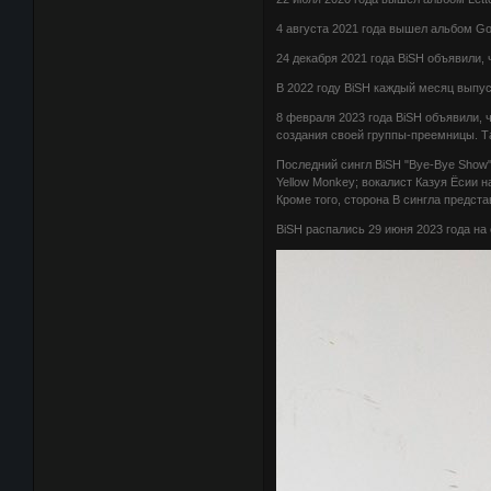
4 августа 2021 года вышел альбом Goin
24 декабря 2021 года BiSH объявили, 
В 2022 году BiSH каждый месяц выпуск
8 февраля 2023 года BiSH объявили, ч
создания своей группы-преемницы. Т
Последний сингл BiSH "Bye-Bye Show"
Yellow Monkey; вокалист Казуя Ёсии 
Кроме того, сторона B сингла предста
BiSH распались 29 июня 2023 года на