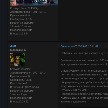
Откуда:
Super VHS City
Зарегистрирован
: 2017-09-12
Приглашений:
0
Сообщений:
1705
Провел на форуме:
19 дней 18 часов
Последний визит:
Вчера 14:23:34
AnD
Поделиться
2025-09-17 18:41:09
Одержимый
Наброшу немного про музыку и чуть-
Временами, просматриваю топ 100 янд
куча однотипнейших исполнителей. А 
Откуда:
Yaroslavl
С поп музыкой понятно, она всегда 
Зарегистрирован
: 2007-10-14
поп почти мгновенно избавился от му
Приглашений:
0
технологии дошли до того, что прост
Сообщений:
2565
оборудования, для пробы сил сойдёт в
Пол:
Мужской
тому что имеем сейчас, очень много 
Возраст:
40
[1985-08-20]
Потому и нет бэндов.
Провел на форуме:
Продюсерские проекты остались толь
1 месяц 4 дня
Немного другая ситуация с рок колл
Последний визит:
Вчера 20:09:22
заменить ударные и