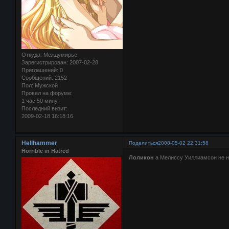
Откуда:
Междумирье
Зарегистрирован
: 2007-02-28
Приглашений:
0
Сообщений:
2152
Пол:
Мужской
Провел на форуме:
1 час 50 минут
Последний визит:
2009-02-18 16:18:16
Hellhammer
Поделиться
2008-05-02 22:31:58
Horrible in Hatred
Лоликон
а Мелиссу Уиллиамсон не 