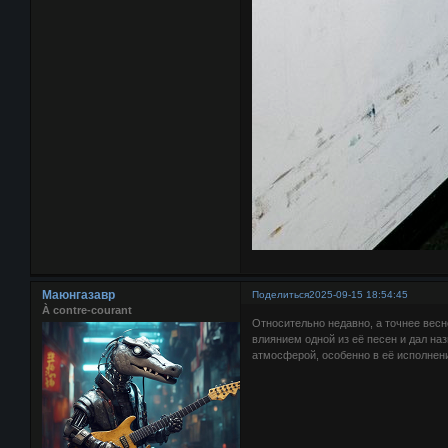
Маюнгазавр
Поделиться
2025-09-15 18:54:45
À contre-courant
Относительно недавно, а точнее весн
влиянием одной из её песен и дал на
атмосферой, особенно в её исполнен