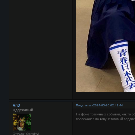
AnD
Поделиться
2024-03-26 02:41:44
Одержимый
На фоне трагичных событий, как то о
пробежался по топу. Итоговый вердикт
Откуда:
Yaroslavl