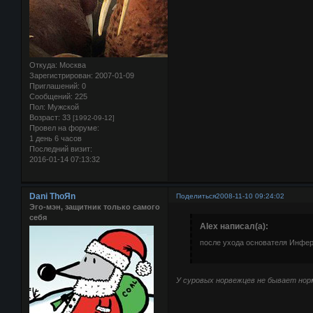
Откуда:
Москва
Зарегистрирован
: 2007-01-09
Приглашений:
0
Сообщений:
225
Пол:
Мужской
Возраст:
33
[1992-09-12]
Провел на форуме:
1 день 6 часов
Последний визит:
2016-01-14 07:13:32
Dani ThoЯn
Поделиться
2008-11-10 09:24:02
Эго-мэн, защитник только самого
себя
Alex написал(а):
после ухода основателя Инфе
У суровых норвежцев не бывает нор