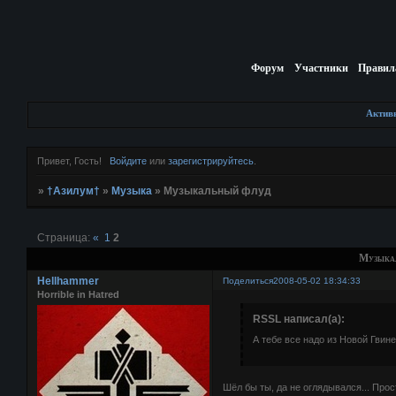
Форум
Участники
Правил
Актив
Привет, Гость!
Войдите
или
зарегистрируйтесь
.
»
†Азилум†
»
Музыка
»
Музыкальный флуд
Страница:
«
1
2
Музыка
Hellhammer
Поделиться
2008-05-02 18:34:33
Horrible in Hatred
RSSL написал(а):
А тебе все надо из Новой Гвин
Шёл бы ты, да не оглядывался... Прос