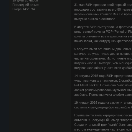
19 дней 18 часов
Последний визит:
31 мая BiSH провели свой первый соль
Вчера 14:23:34
площадки составляла всего 80 челове
первый сольный концерт BiS. Во вре
выпуске сингла в сентябре.
В августе BiSH выступили на фестивал
родственной группы POP (Period of Pl
группы отменили все мероприятия вто
показывают, как сотрудники фестива
5 августа были объявлены два новых 
количество участников достигло шес
частичны скрытыми. Их истинные лица
подписчиков в Твиттере, чем менедже
подписчиков обоих участников до 500
14 августа 2015 года BiSH представи
участием новых участников. 2 октябр
Full Metal Jacket. Позже оно было из
Jacket рекламировалась музыкальным
альбоме. После выпуска альбом заня
19 января 2016 года на заключительном
состоится мейджор-дебют на лейбле A
Группа выпустила хардкор-панк-песню
объявив 99-секундный номер "(вероят
Соединительный трек "earth" был нап
место в еженедельном чарте синглов 