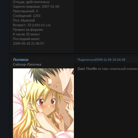
Откуда:
действительно
Зарегистрирован
: 2007-01-09
Приглашений:
0
Сообщений:
1253
Пол:
Мужской
Возраст:
33
[1993-01-14]
Провел на форуме:
8 часов 25 минут
Последний визит:
2009-06-18 21:46:57
Лоликон
Поделиться
2008-11-09 16:24:39
Сейлор-Лапочка
Dani ThoЯn
вставь новенький комикс