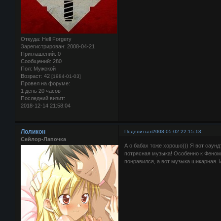
Откуда:
Hell Forgery
Зарегистрирован
: 2008-04-21
Приглашений:
0
Сообщений:
280
Пол:
Мужской
Возраст:
42
[1984-01-03]
Провел на форуме:
1 день 20 часов
Последний визит:
2018-12-14 21:58:04
Лоликон
Поделиться
2008-05-02 22:15:13
Сейлор-Лапочка
А о бабах тоже хорошо))) Я вот саунд
потрясная музыка! Особенно к Феном
понравился, а вот музыка шикарная. 