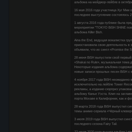
альбома на мейджор-лейбле в октябре
16 мая 2016 года участница Хуг Мии 
последнее выступление состоялось 2
1 августа 2016 года публике была пре
мероприятии "TOKYO BiSH SHiNE повто
альбома Killer Bish.
Aina the End, ведущая вокалистка гру
приостановила свою деятельность в э
объявили, что их сингл «Promise the S
28 июня BiSH выпустили свой первый ми
«Shakai no Rule», музыкальная тема 
Некоторые издания альбома содержат 
новые записи прошлых песен BiSH с 
4 ноября 2017 года BiSH неожиданно 
исключительно на лейбле Tower Reco
рекламы, а издание-сюрприз упакован
альбому Канье Уэста. Клип на загла
порта Мохаве в Калифорнии, как и ф
28 марта 2018 года BiSH выпустил син
темы аниме-сериала «Чёрный клевер
3 июля 2019 года BiSH выпустил синг
последнего сезона Fairy Tail.
22 июля 2020 года вышел альбом Lett