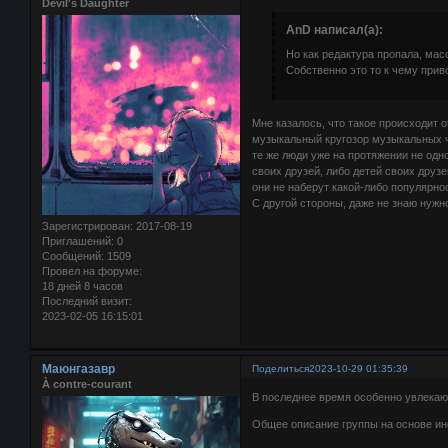
Devil's Daughter
AnD написал(а):
Но как редактура пропала, мас
Собственно это то к чему прив
Мне казалось, что такое происходит о
музыкальный кругозор музыкальных ч
те же люди уже на протяжении не одн
своих друзей, либо детей своих друзе
они не наберут какой-либо популярно
С другой стороны, даже не знаю нужно
Зарегистрирован
: 2017-08-19
Приглашений:
0
Сообщений:
1509
Провел на форуме:
18 дней 8 часов
Последний визит:
2023-02-05 16:15:01
Маюнгазавр
Поделиться
2023-10-29 01:35:39
À contre-courant
В последнее время особенно увлека
Общее описание группы на основе ин