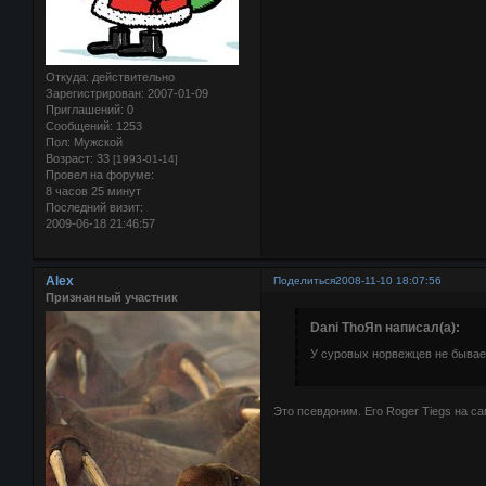
Откуда:
действительно
Зарегистрирован
: 2007-01-09
Приглашений:
0
Сообщений:
1253
Пол:
Мужской
Возраст:
33
[1993-01-14]
Провел на форуме:
8 часов 25 минут
Последний визит:
2009-06-18 21:46:57
Alex
Поделиться
2008-11-10 18:07:56
Признанный участник
Dani ThoЯn написал(а):
У суровых норвежцев не бывае
Это псевдоним. Его Roger Tiegs на са