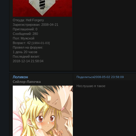
Откуда:
Hell Forgery
Зарегистрирован
: 2008-04-21
Приглашений:
0
Сообщений:
280
Пол:
Мужской
Возраст:
42
[1984-01-03]
Провел на форуме:
1 день 20 часов
Последний визит:
2018-12-14 21:58:04
Лоликон
Поделиться
2008-05-02 23:58:09
Сейлор-Лапочка
Неслушаю я такое