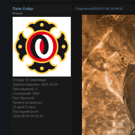
Папа Хэйдс
Поделиться
2025-07-06 16:08:52
Рэнси
Откуда:
От верблюда
Зарегистрирован
: 2021-10-30
Приглашений:
0
Сообщений:
1862
Пол:
Мужской
Провел на форуме:
13 дней 3 часа
Последний визит:
2026-08-05 00:42:22