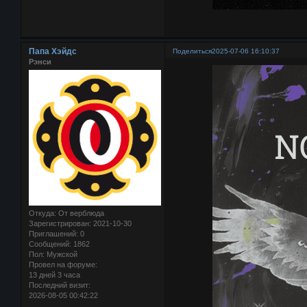
Папа Хэйдс
Поделиться
2025-07-06 16:10:37
Рэнси
Откуда:
От верблюда
Зарегистрирован
: 2021-10-30
Приглашений:
0
Сообщений:
1862
Пол:
Мужской
Провел на форуме:
13 дней 3 часа
Последний визит:
2026-08-05 00:42:22