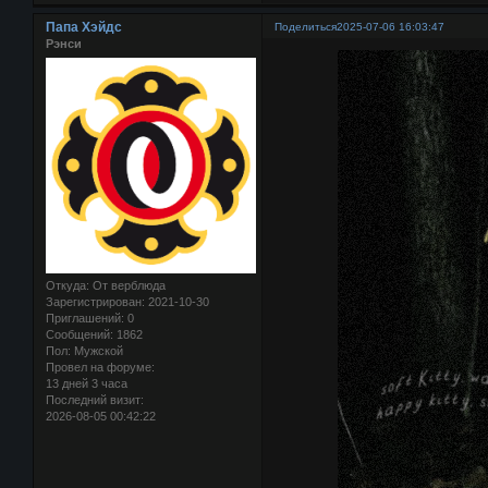
Папа Хэйдс
Поделиться
2025-07-06 16:03:47
Рэнси
Откуда:
От верблюда
Зарегистрирован
: 2021-10-30
Приглашений:
0
Сообщений:
1862
Пол:
Мужской
Провел на форуме:
13 дней 3 часа
Последний визит:
2026-08-05 00:42:22