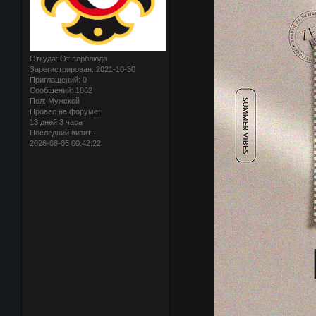
Откуда:
От верблюда
Зарегистрирован
: 2021-10-30
Приглашений:
0
Сообщений:
1862
Пол:
Мужской
Провел на форуме:
13 дней 3 часа
Последний визит:
2026-08-05 00:42:22