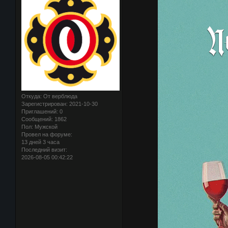
Откуда:
От верблюда
Зарегистрирован
: 2021-10-30
Приглашений:
0
Сообщений:
1862
Пол:
Мужской
Провел на форуме:
13 дней 3 часа
Последний визит:
2026-08-05 00:42:22