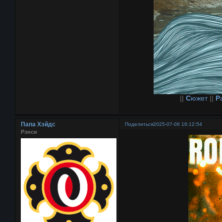
||
С
южет
||
Р
Папа Хэйдс
Поделиться
2025-07-06 16:12:54
Рэнси