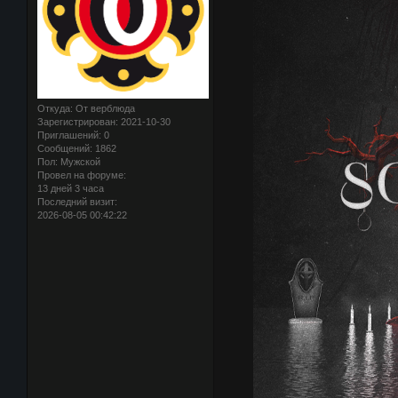
Откуда:
От верблюда
Зарегистрирован
: 2021-10-30
Приглашений:
0
Сообщений:
1862
Пол:
Мужской
Провел на форуме:
13 дней 3 часа
Последний визит:
2026-08-05 00:42:22