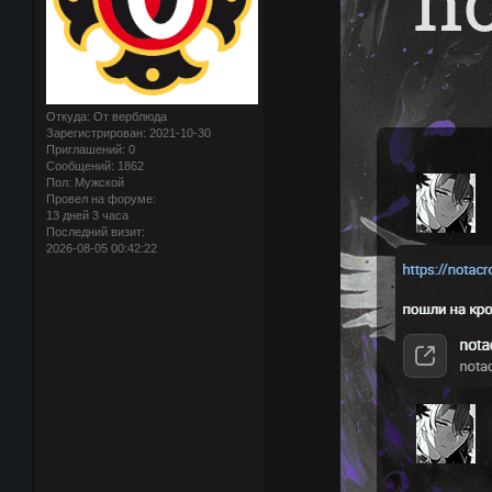
Откуда:
От верблюда
Зарегистрирован
: 2021-10-30
Приглашений:
0
Сообщений:
1862
Пол:
Мужской
Провел на форуме:
13 дней 3 часа
Последний визит:
2026-08-05 00:42:22