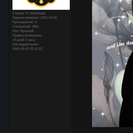
Откуда:
От верблюда
Зарегистрирован
: 2021-10-30
Приглашений:
0
Сообщений:
1862
Пол:
Мужской
Провел на форуме:
13 дней 3 часа
Последний визит:
2026-08-05 00:42:22