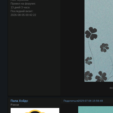
Провел на форуме:
13 дней 3 часа
Последний визит:
2026-08-05 00:42:22
ве
Папа Хэйдс
Поделиться
2025-07-06 15:58:48
Рэнси