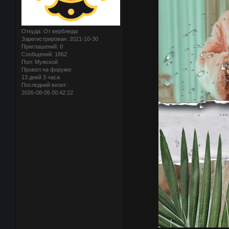
Откуда:
От верблюда
Зарегистрирован
: 2021-10-30
Приглашений:
0
Сообщений:
1862
Пол:
Мужской
Провел на форуме:
13 дней 3 часа
Последний визит:
2026-08-05 00:42:22