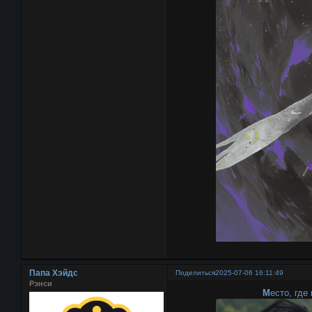
Папа Хэйдс
Поделиться
2025-07-06 16:11:49
Рэнси
М
есто, где