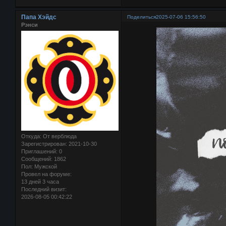
Папа Хэйдс
Поделиться
2025-07-06 15:56:50
Рэнси
Откуда:
От верблюда
Зарегистрирован
: 2021-10-30
Приглашений:
0
Сообщений:
1862
Пол:
Мужской
Провел на форуме:
13 дней 3 часа
Последний визит:
2026-08-05 00:42:22