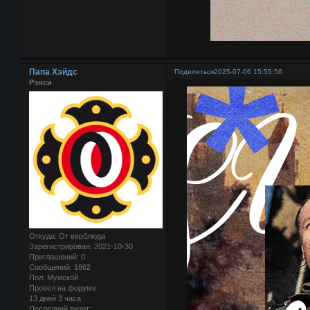
Папа Хэйдс
Поделиться
2025-07-06 15:55:56
Рэнси
Откуда:
От верблюда
Зарегистрирован
: 2021-10-30
Приглашений:
0
Сообщений:
1862
Пол:
Мужской
Провел на форуме:
13 дней 3 часа
Последний визит: