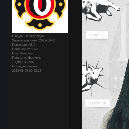
Откуда:
От верблюда
Зарегистрирован
: 2021-10-30
Приглашений:
0
Сообщений:
1862
Пол:
Мужской
Провел на форуме:
13 дней 3 часа
Последний визит:
2026-08-05 00:42:22