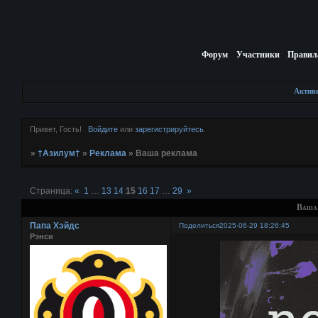
Форум
Участники
Правил
Актив
Привет, Гость!
Войдите
или
зарегистрируйтесь
.
»
†Азилум†
»
Реклама
»
Ваша реклама
Страница:
«
1
…
13
14
15
16
17
…
29
»
Ваша
Папа Хэйдс
Поделиться
2025-06-29 18:26:45
Рэнси