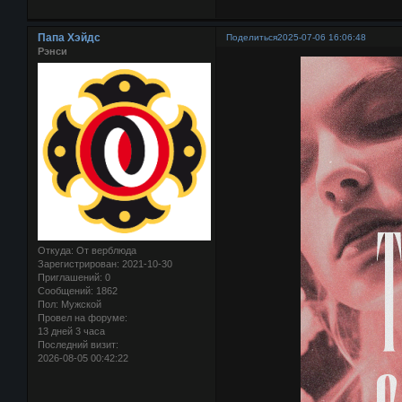
Папа Хэйдс
Поделиться
2025-07-06 16:06:48
Рэнси
Откуда:
От верблюда
Зарегистрирован
: 2021-10-30
Приглашений:
0
Сообщений:
1862
Пол:
Мужской
Провел на форуме:
13 дней 3 часа
Последний визит:
2026-08-05 00:42:22