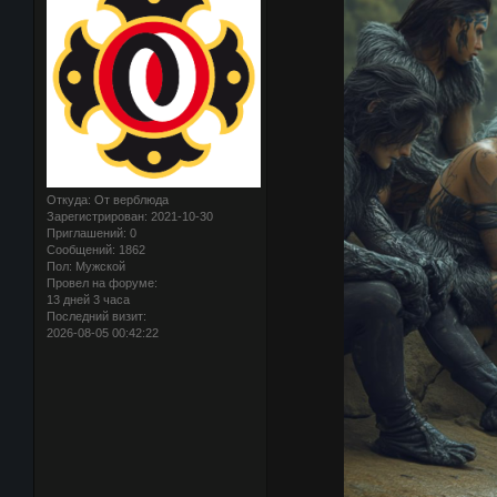
Откуда:
От верблюда
Зарегистрирован
: 2021-10-30
Приглашений:
0
Сообщений:
1862
Пол:
Мужской
Провел на форуме:
13 дней 3 часа
Последний визит:
2026-08-05 00:42:22