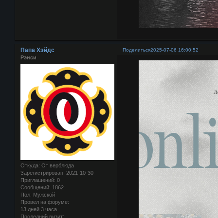
Папа Хэйдс
Поделиться
2025-07-06 16:00:52
Рэнси
Откуда:
От верблюда
Зарегистрирован
: 2021-10-30
Приглашений:
0
Сообщений:
1862
Пол:
Мужской
Провел на форуме:
13 дней 3 часа
Последний визит: