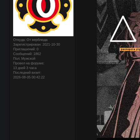
Откуда:
От верблюда
Зарегистрирован
: 2021-10-30
Приглашений:
0
Сообщений:
1862
Пол:
Мужской
Провел на форуме:
13 дней 3 часа
Последний визит:
2026-08-05 00:42:22