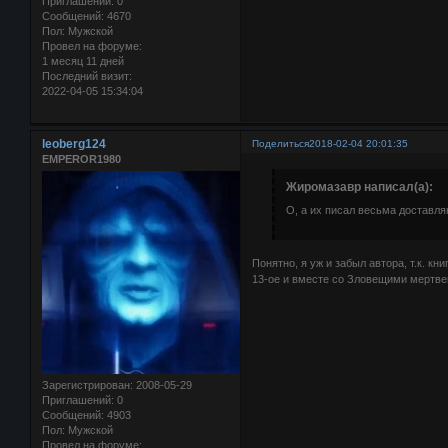
Приглашений:
0
Сообщений:
4670
Пол:
Мужской
Провел на форуме:
1 месяц 11 дней
Последний визит:
2022-04-05 15:34:04
leoberg124
Поделиться
2018-02-04 20:01:35
EMPEROR1980
Жиромазавр написал(а):
О, а их писал весьма доставл
Понятно, я уж и забыл автора, т.к. к
13-ое и вместе со Зловещими мертве
Зарегистрирован
: 2008-05-29
Приглашений:
0
Сообщений:
4903
Пол:
Мужской
Провел на форуме: