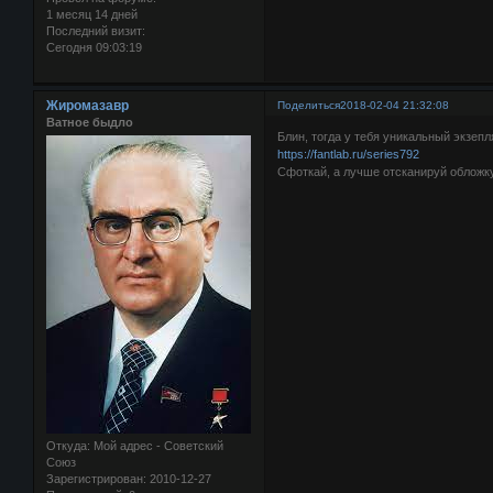
1 месяц 14 дней
Последний визит:
Сегодня 09:03:19
Жиромазавр
Поделиться
2018-02-04 21:32:08
Ватное быдло
Блин, тогда у тебя уникальный экзепл
https://fantlab.ru/series792
Сфоткай, а лучше отсканируй обложку
Откуда:
Мой адрес - Советский
Союз
Зарегистрирован
: 2010-12-27