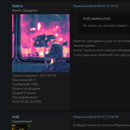
Sidera
Поделиться
2018-09-02 17:25:52
Devil's Daughter
AnD написал(а):
Не читал, но смотрел сериал с
Кажется, там далеко ушли от источни
лишнее время.
После Записок юного врача и Морфия
У него довольно приятный слог для ру
Зарегистрирован
: 2017-08-19
Приглашений:
0
Сообщений:
1509
Провел на форуме:
18 дней 8 часов
Последний визит:
2023-02-05 16:15:01
AnD
Поделиться
2019-02-07 17:08:59
Одержимый
В общем прочитал 31 книги Перумов