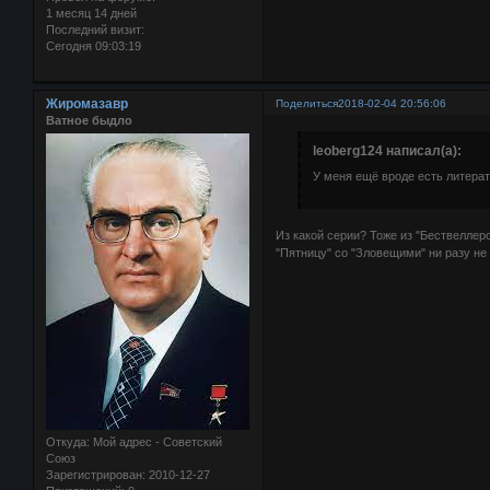
1 месяц 14 дней
Последний визит:
Сегодня 09:03:19
Жиромазавр
Поделиться
2018-02-04 20:56:06
Ватное быдло
leoberg124 написал(а):
У меня ещё вроде есть литера
Из какой серии? Тоже из "Бествеллеро
"Пятницу" со "Зловещими" ни разу не
Откуда:
Мой адрес - Советский
Союз
Зарегистрирован
: 2010-12-27