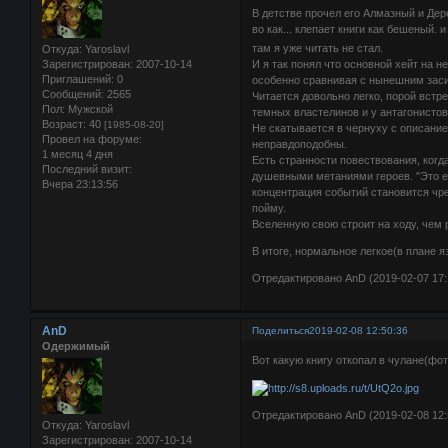
В детстве прочел его Алмазный и Дер
во как... клепает книги как бешеный. 
там я уже читать не стал.
Откуда:
Yaroslavl
Зарегистрирован
: 2007-10-14
И я так понял что основной хейт на не
Приглашений:
0
особенно сравнивая с нынешним зас
Сообщений:
2565
Читается довольно легко, порой встр
Пол:
Мужской
темных властелинов и у антагонистов
Возраст:
40
[1985-08-20]
Не скатывается в чернуху с описание
Провел на форуме:
неправдоподобны.
1 месяц 4 дня
Есть странности повествования, когд
Последний визит:
душевными метаниями героев. "Это его
Вчера 23:13:56
концентрация событий становится чр
пойму.
Вселенную свою строит на ходу, чем 
В итоге, нормальное легкое(в плане я
Отредактировано AnD (2019-02-07 17:
AnD
Поделиться
2019-02-08 12:50:36
Одержимый
Вот какую книгу откопал в чулане(фо
Отредактировано AnD (2019-02-08 12:
Откуда:
Yaroslavl
Зарегистрирован
: 2007-10-14