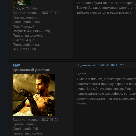
интересно будет смотреть его перехо
Так же большое внимание уделяется п
Откуда:
Yaroslavl
забавно смотрится в наше время.)
Зарегистрирован
: 2007-10-14
Приглашений:
0
Сообщений:
2565
Пол:
Мужской
Возраст:
40
[1985-08-20]
Провел на форуме:
1 месяц 4 дня
Последний визит:
Вчера 23:13:56
saw
Поделиться
2021-08-15 09:46:27
Признанный участник
Sidera
У меня в планах, в сентябре приобрет
рассматривает природу страха в пси
лишь Черный телефон, который не впе
привлекательную атмосферу, тот умее
сборник рассказов, где поверхностно,
нужно.
Зарегистрирован
: 2017-01-29
Приглашений:
0
Сообщений:
215
Провел на форуме: