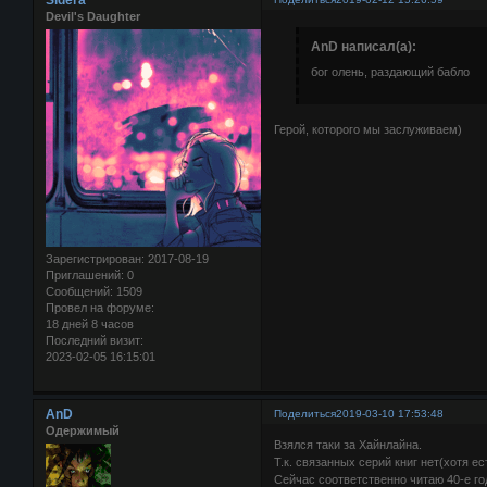
Devil's Daughter
AnD написал(а):
бог олень, раздающий бабло
Герой, которого мы заслуживаем)
Зарегистрирован
: 2017-08-19
Приглашений:
0
Сообщений:
1509
Провел на форуме:
18 дней 8 часов
Последний визит:
2023-02-05 16:15:01
AnD
Поделиться
2019-03-10 17:53:48
Одержимый
Взялся таки за Хайнлайна.
Т.к. связанных серий книг нет(хотя е
Сейчас соответственно читаю 40-е г