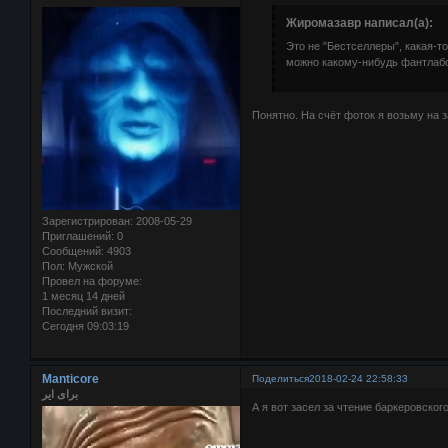
Жиромазавр написал(а):
Это не "Бестселлеры", какая-то
можно какому-нибудь фантлабов
Понятно. На счёт фоток я возьму на з
Зарегистрирован
: 2008-05-29
Приглашений:
0
Сообщений:
4903
Пол:
Мужской
Провел на форуме:
1 месяц 14 дней
Последний визит:
Сегодня 09:03:19
Manticore
Поделиться
2018-02-24 22:58:33
برای ایر
А я вот засел за чтение баркеровского