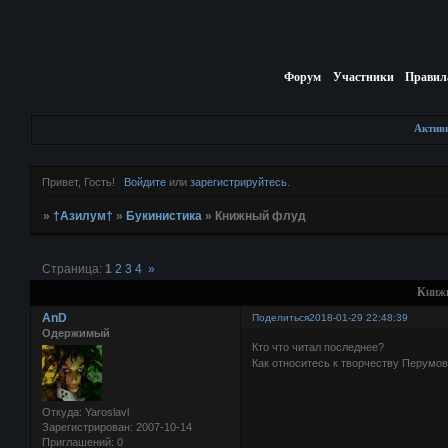
Форум
Участники
Правил
Актив
Привет, Гость!
Войдите
или
зарегистрируйтесь
.
»
†Азилум†
»
Букинистика
»
Книжный флуд
Страница:
1
2
3
4
»
Книж
AnD
Поделиться
2018-01-29 22:48:39
Одержимый
Кто что читал последнее?
Как относитесь к творчеству Перумо
Откуда:
Yaroslavl
Зарегистрирован
: 2007-10-14
Приглашений:
0