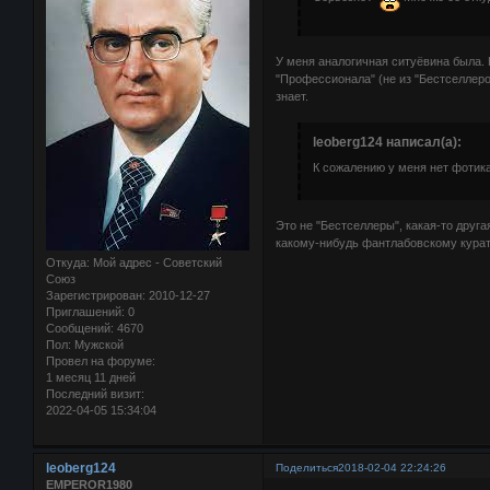
У меня аналогичная ситуёвина была.
"Профессионала" (не из "Бестселлеров
знает.
leoberg124 написал(а):
К сожалению у меня нет фотика
Это не "Бестселлеры", какая-то друга
какому-нибудь фантлабовскому курато
Откуда:
Мой адрес - Советский
Союз
Зарегистрирован
: 2010-12-27
Приглашений:
0
Сообщений:
4670
Пол:
Мужской
Провел на форуме:
1 месяц 11 дней
Последний визит:
2022-04-05 15:34:04
leoberg124
Поделиться
2018-02-04 22:24:26
EMPEROR1980