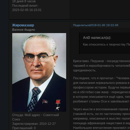
18 дней 8 часов
Последний визит:
2023-02-05 16:15:01
Жиромазавр
Поделиться
2018-01-30 19:22:46
Ватное быдло
AnD написал(а):
Как относитесь к творчеству 
Брюзгливо. Перумов - посредственно
тиражей и неразборчивость читателей
однодневность.
Последнее, что я прочитал - "Челове
для написания нормального романа в 
профессором истории. Будучи первым,
но и обстебал сам жанр - периодичес
в котором описывается ещё одна, тип
разбивает страны Оси и завоёвывает
Через мысли и воспоминания героев а
(таковой есть, но по частичному прос
Откуда:
Мой адрес - Советский
например, описанные в мыслях герое
Союз
геноцида африканцев нацистами в вид
Зарегистрирован
: 2010-12-27
Наибольшее впечатления произвёл эп
Приглашений:
0