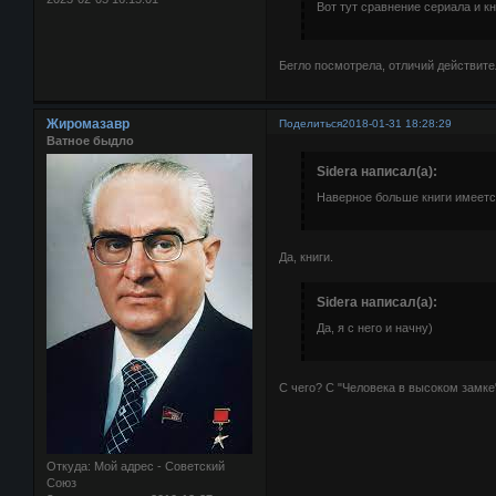
Вот тут сравнение сериала и кн
Бегло посмотрела, отличий действит
Жиромазавр
Поделиться
2018-01-31 18:28:29
Ватное быдло
Sidera написал(а):
Наверное больше книги имеетс
Да, книги.
Sidera написал(а):
Да, я с него и начну)
С чего? С "Человека в высоком замке
Откуда:
Мой адрес - Советский
Союз