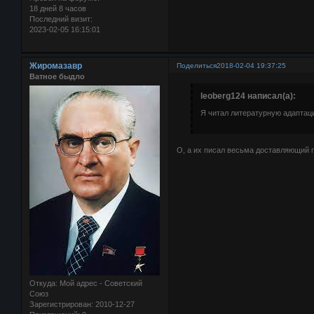
18 дней 8 часов
Последний визит:
2023-02-05 16:15:01
Жиромазавр
Поделиться
2018-02-04 19:37:25
Ватное быдло
leoberg124 написал(а):
Я читал литературную адаптац
О, а их писал весьма доставляющий 
Откуда:
Мой адрес - Советский
Союз
Зарегистрирован
: 2010-12-27