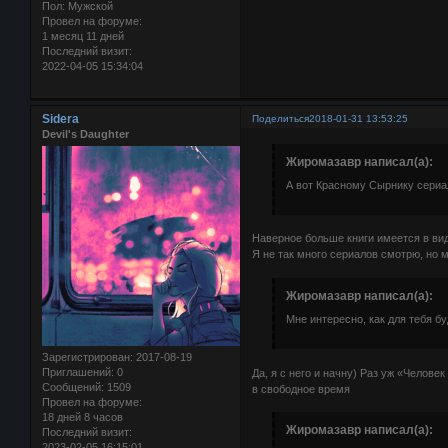
Пол:
Мужской
Провел на форуме:
1 месяц 11 дней
Последний визит:
2022-04-05 15:34:04
Sidera
Поделиться
2018-01-31 13:53:25
Devil's Daughter
Жиромазавр написал(а):
А вот Красному Сырнику сери
Наверное больше книги имеется в вид
Я не так много сериалов смотрю, но 
Жиромазавр написал(а):
Мне интересно, как для тебя б
Зарегистрирован
: 2017-08-19
Приглашений:
0
Да, я с него и начну) Раз уж «Челов
Сообщений:
1509
в свободное время
Провел на форуме:
18 дней 8 часов
Жиромазавр написал(а):
Последний визит:
2023-02-05 16:15:01