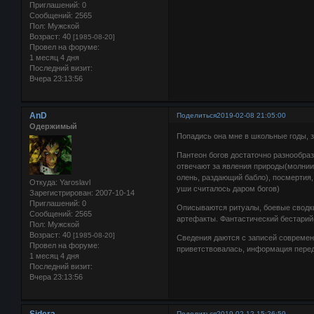
Приглашений:
0
Сообщений:
2565
Пол:
Мужской
Возраст:
40
[1985-08-20]
Провел на форуме:
1 месяц 4 дня
Последний визит:
Вчера 23:13:56
AnD
Поделиться
2019-02-08 21:05:00
Одержимый
Попадись она мне в школьные годы, з
Пантеон богов достаточно разнообраз
отвечают за явления природы(молнии,
олень, раздающий бабло), посмертия,
Откуда:
Yaroslavl
уши считалось даром богов)
Зарегистрирован
: 2007-10-14
Приглашений:
0
Описываются ритуалы, боевые сводки
Сообщений:
2565
артефакты. Фантастический бестарий(
Пол:
Мужской
Возраст:
40
[1985-08-20]
Сведения даются с записей современн
Провел на форуме:
приветствовалась, информация переда
1 месяц 4 дня
Последний визит:
Вчера 23:13:56
Sidera
Поделиться
2019-02-12 15:26:59