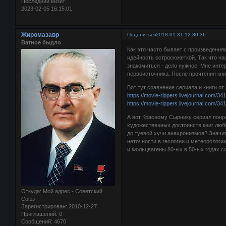
Последний визит:
2023-02-05 16:15:01
Жиромазавр
Поделиться
2018-01-31 12:30:36
Ватное быдло
Как это часто бывает с произведения
идейность остросюжеткой. Так что на
знакомиться - дело нужное. Мне интер
первоисточника. После прочтения кн
Вот тут сравнение сериала и книги от 
https://movie-rippers.livejournal.com/34
https://movie-rippers.livejournal.com/34
А вот Красному Сырнику сериал понр
художественных достоинств книг люби
до туевой хучи анахронизмов? Значит
неточности в геологии и метеорологи
и Фольцвагены 80-ых в 50-ых годах с
Откуда:
Мой адрес - Советский
Союз
Зарегистрирован
: 2010-12-27
Приглашений:
0
Сообщений:
4670