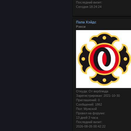
Последний визит:
Сегодня 18:24:24
Папа Хэйдс
Рэнси
Откуда:
От верблюда
Зарегистрирован
: 2021-10-30
Приглашений:
0
Сообщений:
1862
Пол:
Мужской
Провел на форуме:
13 дней 3 часа
Последний визит:
2026-08-05 00:42:22