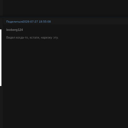
Поделиться
2026-07-27 18:55:08
leoberg124
Видел когда-то, кстати, нарезку эту.