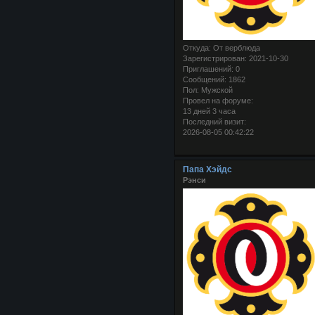
Откуда:
От верблюда
Зарегистрирован
: 2021-10-30
Приглашений:
0
Сообщений:
1862
Пол:
Мужской
Провел на форуме:
13 дней 3 часа
Последний визит:
2026-08-05 00:42:22
Папа Хэйдс
Рэнси