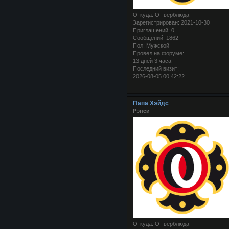
Откуда:
От верблюда
Зарегистрирован
: 2021-10-30
Приглашений:
0
Сообщений:
1862
Пол:
Мужской
Провел на форуме:
13 дней 3 часа
Последний визит:
2026-08-05 00:42:22
Папа Хэйдс
Рэнси
Откуда:
От верблюда