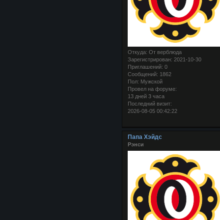
Откуда:
От верблюда
Зарегистрирован
: 2021-10-30
Приглашений:
0
Сообщений:
1862
Пол:
Мужской
Провел на форуме:
13 дней 3 часа
Последний визит:
2026-08-05 00:42:22
Папа Хэйдс
Рэнси