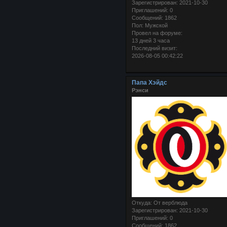
Зарегистрирован
: 2021-10-30
Приглашений:
0
Сообщений:
1862
Пол:
Мужской
Провел на форуме:
13 дней 3 часа
Последний визит:
2026-08-05 00:42:22
Папа Хэйдс
Рэнси
Откуда:
От верблюда
Зарегистрирован
: 2021-10-30
Приглашений:
0
Сообщений:
1862