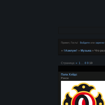
Привет, Гость!
Войдите
или
зарегис
»
†Азилум†
»
Музыка
»
Что ра
Страница:
«
1
…
8
9
10
Папа Хэйдс
Рэнси