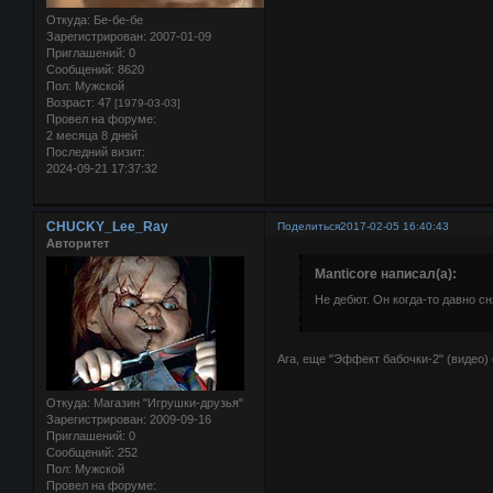
Откуда:
Бе-бе-бе
Зарегистрирован
: 2007-01-09
Приглашений:
0
Сообщений:
8620
Пол:
Мужской
Возраст:
47
[1979-03-03]
Провел на форуме:
2 месяца 8 дней
Последний визит:
2024-09-21 17:37:32
CHUCKY_Lee_Ray
Поделиться
2017-02-05 16:40:43
Авторитет
Manticore написал(а):
Не дебют. Он когда-то давно с
Ага, еще "Эффект бабочки-2" (видео) 
Откуда:
Магазин "Игрушки-друзья"
Зарегистрирован
: 2009-09-16
Приглашений:
0
Сообщений:
252
Пол:
Мужской
Провел на форуме: