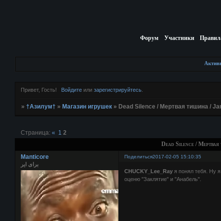
Форум
Участники
Правил
Актив
Привет, Гость!
Войдите
или
зарегистрируйтесь
.
»
†Азилум†
»
Магазин игрушек
»
Dead Silence / Мертвая тишина / J
Страница:
«
1
2
Dead Silence / Мертвая
Manticore
Поделиться
2017-02-05 15:10:35
برای ایر
CHUCKY_Lee_Ray
я понял тебя. Ну я
оценю "Заклятие" и "Анабель".