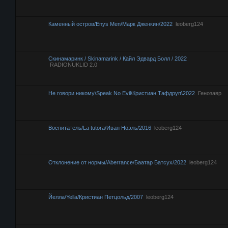
Каменный остров/Enys Men/Марк Дженкин/2022
leoberg124
Скинамаринк / Skinamarink / Кайл Эдвард Болл / 2022
RADIONUKLID 2.0
Не говори никому\Speak No Evil\Кристиан Тафдруп\2022
Генозавр
Воспитатель/La tutora/Иван Ноэль/2016
leoberg124
Отклонение от нормы/Aberrance/Баатар Батсух/2022
leoberg124
Йелла/Yella/Кристиан Петцольд/2007
leoberg124