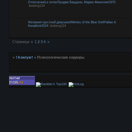
Отпечатки/Le orme/Луиджи Баццони, Марио Фанелли/1975
leoberg124
Желания грустной девушки/Wishes of the Blue Girl/Райан А.
Конайлл/2024
leoberg124
Страница:
«
1
2
3
4
»
»
†Азилум†
»
Психологические хорроры