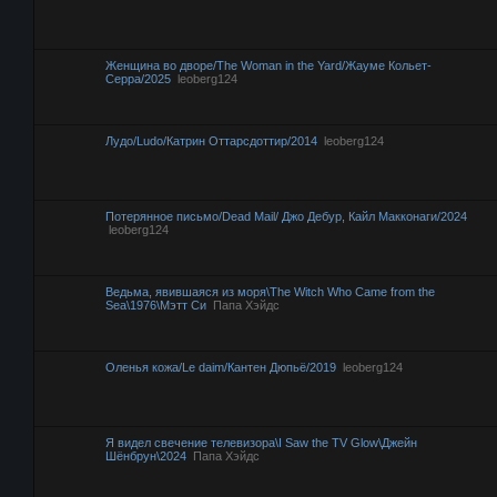
Женщина во дворе/The Woman in the Yard/Жауме Кольет-
Серра/2025
leoberg124
Лудо/Ludo/Катрин Оттарсдоттир/2014
leoberg124
Потерянное письмо/Dead Mail/ Джо Дебур, Кайл Макконаги/2024
leoberg124
Ведьма, явившаяся из моря\The Witch Who Came from the
Sea\1976\Мэтт Си
Папа Хэйдс
Оленья кожа/Le daim/Кантен Дюпьё/2019
leoberg124
Я видел свечение телевизора\I Saw the TV Glow\Джейн
Шёнбрун\2024
Папа Хэйдс