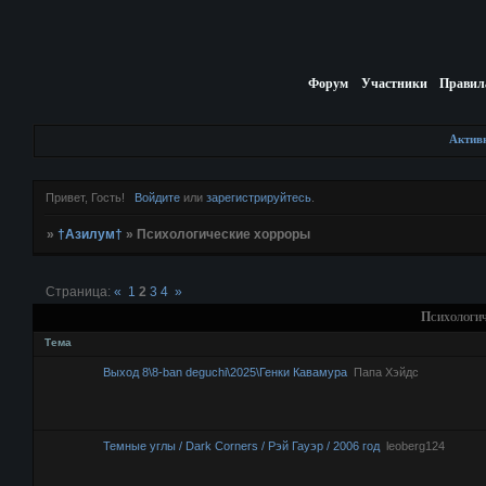
Форум
Участники
Правил
Актив
Привет, Гость!
Войдите
или
зарегистрируйтесь
.
»
†Азилум†
»
Психологические хорроры
Страница:
«
1
2
3
4
»
Психологич
Тема
Выход 8\8-ban deguchi\2025\Генки Кавамура
Папа Хэйдс
Темные углы / Dark Corners / Рэй Гауэр / 2006 год
leoberg124