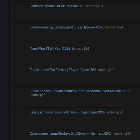
Психоз/Psychosis/Pirie Martin/2023
leoberg124
Собиратель душ/Longlegs/Осгуд Перкинс/2023
leoberg124
Пэрл/Pearl/Тай Уэст/2022
leoberg124
Территория/The Territory/Рауль Руис/1981
leoberg124
Обман сознания/Machination/Сара Портелли, Ivan Malekin/2022
leoberg124
Присутствие/Presence/Стивен Содерберг/2024
leoberg124
Сломанная птица/Broken Bird/Джоэнн Митчелл/2024
leoberg124