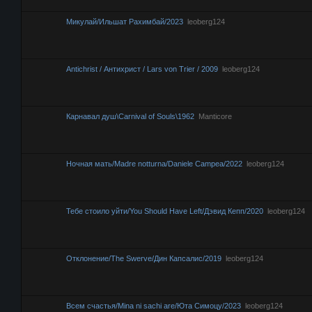
Микулай/Ильшат Рахимбай/2023
leoberg124
Antichrist / Антихрист / Lars von Trier / 2009
leoberg124
Карнавал душ\Carnival of Souls\1962
Manticore
Ночная мать/Madre notturna/Daniele Campea/2022
leoberg124
Тебе стоило уйти/You Should Have Left/Дэвид Кепп/2020
leoberg124
Отклонение/The Swerve/Дин Капсалис/2019
leoberg124
Всем счастья/Mina ni sachi are/Юта Симоцу/2023
leoberg124