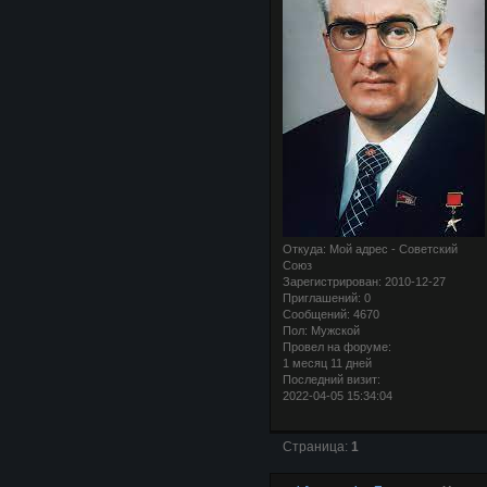
Откуда:
Мой адрес - Советский
Союз
Зарегистрирован
: 2010-12-27
Приглашений:
0
Сообщений:
4670
Пол:
Мужской
Провел на форуме:
1 месяц 11 дней
Последний визит:
2022-04-05 15:34:04
Страница:
1