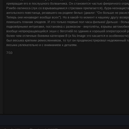
превращая его в послушного болванчика. Он становится частью фееричного отряд
Рэмбо-латиноса (лук со взрывающимися стрелами прилагается), бура-неонациста,
ангольского повстанца, резавшего на родине белых (диалог: "Он больше не расист?
Теперь они ненавидит вообще всех"). Но в какой-то момент к нашему другу возвр
помешать планам злодеев. И это только первые пол часа фильма! Дальше - бол
подковёрными интригами, постановка с размахом - вертолёты, взрывы автомобиле
вообще непрекращающийся экшн с беготнёй по зданию и хорошей операторской ра
более чем отличные боевики категории В (и Nu Image это касается в особенности)
был весьма крепким ремесленником, то тут он продемонстрировал недюжинный т
весьма увлекательно и с вниманием к деталям.
7/10