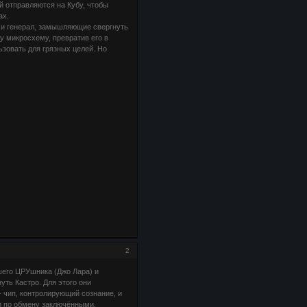
 отправляются на Кубу, чтобы
ах.
 и генерал, замышляющие свергнуть
у микросхему, превратив его в
зовать для грязных целей. Но
2
шего ЦРУшника (Джо Лара) и
уть Кастро. Для этого они
 чип, контролирующий сознание, и
и по обмену заключёнными,