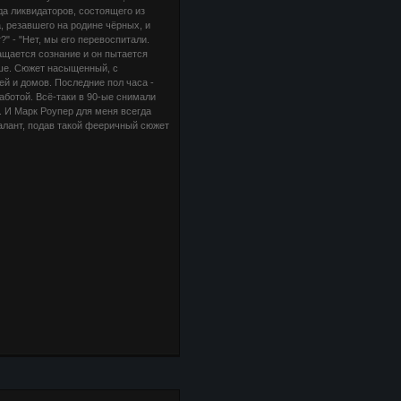
а ликвидаторов, состоящего из
 резавшего на родине чёрных, и
" - "Нет, мы его перевоспитали.
ащается сознание и он пытается
ьше. Сюжет насыщенный, с
й и домов. Последние пол часа -
ботой. Всё-таки в 90-ые снимали
. И Марк Роупер для меня всегда
алант, подав такой фееричный сюжет