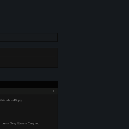
1
, Гэвин Худ, Шелли Эндрюс