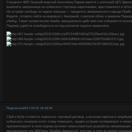
Спецагент ФБР, бывший морской пехотинец Паркер вместе с агентшей ЦРУ Джиной
выменять американца на кубинского торговца наркотиками, арестованного в Штат
На острове свободы их ждала ловушка — предатель американского народа Прайс
Фиделя, готового пойти на мировую с Америкой, схватили обоих и вживили Паркер
убийцу. Такие человеческие бомбы замедленного действия они собираются исполь
Паркеру удаётся освободиться из-под контроля подлого микрочипа.
Поделиться
2017-02-01 18:18:30
США и Куба готовятся подписать торговый договор, а весёлая парочка в лицебыв
кубинского генерала хотят этому помешать, заодно устроив госпереворот и свергн
прихватизируют в свои подлые ручонки сверхсекретную разработку американцев -
имплантируют его ФБРовцу (Брайан Джинесси), взятому в плен во время операци