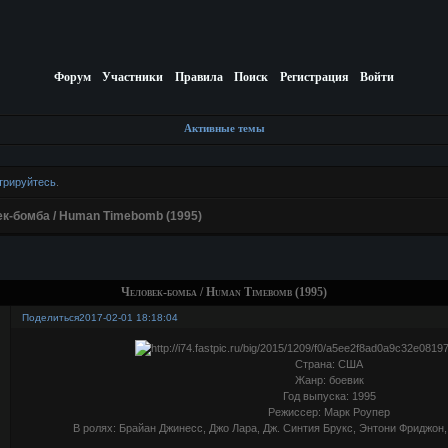
Форум
Участники
Правила
Поиск
Регистрация
Войти
Активные темы
трируйтесь
.
к-бомба / Human Timebomb (1995)
Человек-бомба / Human Timebomb (1995)
Поделиться
2017-02-01 18:18:04
Страна: США
Жанр: боевик
Год выпуска: 1995
Режиссер: Марк Роупер
В ролях: Брайан Джинесс, Джо Лара, Дж. Синтия Брукс, Энтони Фриджон