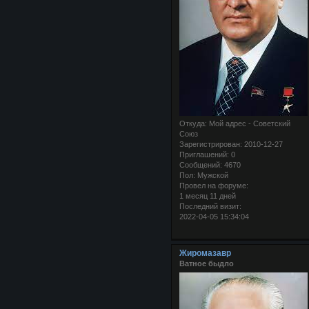
Откуда:
Мой адрес - Советский
Союз
Зарегистрирован
: 2010-12-27
Приглашений:
0
Сообщений:
4670
Пол:
Мужской
Провел на форуме:
1 месяц 11 дней
Последний визит:
2022-04-05 15:34:04
Жиромазавр
Ватное быдло