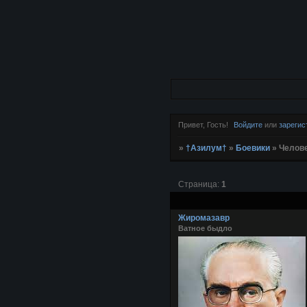
Привет, Гость!
Войдите
или
зарегис
»
†Азилум†
»
Боевики
»
Челове
Страница:
1
Жиромазавр
Ватное быдло