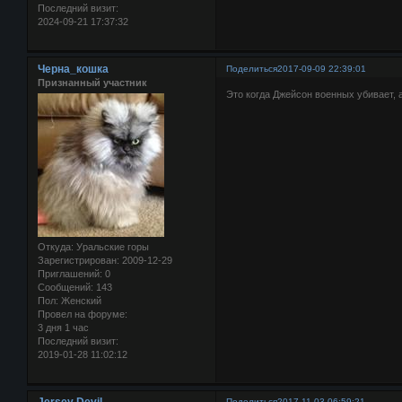
Последний визит:
2024-09-21 17:37:32
Черна_кошка
Поделиться
2017-09-09 22:39:01
Признанный участник
Это когда Джейсон военных убивает, 
Откуда:
Уральские горы
Зарегистрирован
: 2009-12-29
Приглашений:
0
Сообщений:
143
Пол:
Женский
Провел на форуме:
3 дня 1 час
Последний визит:
2019-01-28 11:02:12
Поделиться
2017-11-03 06:59:21