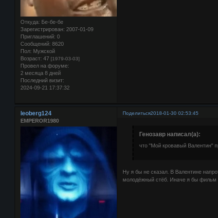
Откуда:
Бе-бе-бе
Зарегистрирован
: 2007-01-09
Приглашений:
0
Сообщений:
8620
Пол:
Мужской
Возраст:
47
[1979-03-03]
Провел на форуме:
2 месяца 8 дней
Последний визит:
2024-09-21 17:37:32
leoberg124
Поделиться
2018-01-30 02:53:45
EMPEROR1980
Генозавр написал(а):
что "Мой кровавый Валентин" п
Ну я бы не сказал. В Валентине напр
молодёжный стёб. Иначе я бы фильм в