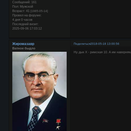
Сообщений:
161
Пол:
Мужской
Возраст:
41
[1985-05-14]
Провел на форуме:
4 дня 0 часов
Последний визит:
2025-09-06 17:03:12
Жиромазавр
Поделиться
2018-05-18 13:00:56
Ватное быдло
Ну дык Х - римская 10. А им наверняк