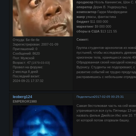
продюсер
Ноэль Каннингэм, Шон С. 
оператор
Дерик В. Ундершульц
композитор
Гарри Манфредини
жанр
ужасы, фантастика
бюджет
$11 000 000
маркетинг
$9 000 000
сборы в США
$13 121 55
Сюжет:
Откуда:
Бе-бе-бе
Зарегистрирован
: 2007-01-09
Группа студентов-археологов из нов
Приглашений:
0
пустыней, чтобы исследовать древни
Сообщений:
8620
криогеном тела, хранящихся около 40
Пол:
Мужской
Обрадованная своей находкой команд
Возраст:
47
[1979-03-03]
Вурхису. Студенты не подозревают, с
Провел на форуме:
2 месяца 8 дней
развитие событий не трудно предугад
Последний визит:
расправившись с небольшим отрядом 
2024-09-21 17:37:32
leoberg124
Поделиться
2017-02-05 00:25:31
EMPEROR1980
Самая бестолковая часть на сей моме
утрачивается вся суть Пятницы 13-ог
назвать фильм Джейсон Икс или 10. Т
от которой потом оторвали башку.