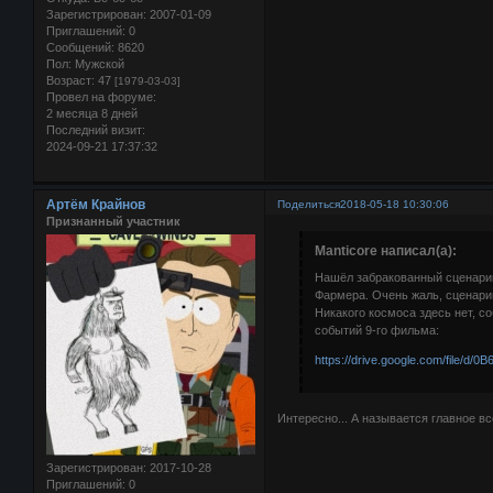
Зарегистрирован
: 2007-01-09
Приглашений:
0
Сообщений:
8620
Пол:
Мужской
Возраст:
47
[1979-03-03]
Провел на форуме:
2 месяца 8 дней
Последний визит:
2024-09-21 17:37:32
Артём Крайнов
Поделиться
2018-05-18 10:30:06
Признанный участник
Manticore написал(а):
Нашёл забракованный сценарий
Фармера. Очень жаль, сценарий
Никакого космоса здесь нет, с
событий 9-го фильма:
https://drive.google.com/file/d/0B
Интересно... А называется главное вс
Зарегистрирован
: 2017-10-28
Приглашений:
0