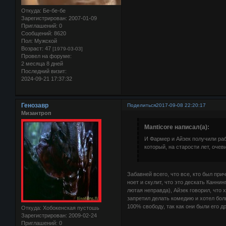
Откуда:
Бе-бе-бе
Зарегистрирован
: 2007-01-09
Приглашений:
0
Сообщений:
8620
Пол:
Мужской
Возраст:
47
[1979-03-03]
Провел на форуме:
2 месяца 8 дней
Последний визит:
2024-09-21 17:37:32
Генозавр
Поделиться
2017-09-08 22:20:17
Мизантроп
Manticore написал(а):
И Фармер и Айзек получили ра
который, на старости лет, оче
Забавней всего, что все, кто был при
ноет и скулит, что это дескать Канн
лютая неправда), Айзек говорил, что 
запретил делать комедию и хотел бол
100% свободу, так как они были его д
Откуда:
Хобокенская пустошь
Зарегистрирован
: 2009-02-24
Приглашений:
0