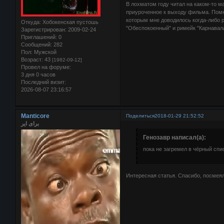
В лохматом году читал на каком-то 
приуроченное к выходу фильма. Помни
которым мне доводилось когда-либо р
Откуда:
Хобокенская пустошь
"Обеспокоенный" и римейк "Карнавал
Зарегистрирован
: 2009-02-24
Приглашений:
0
Сообщений:
282
Пол:
Мужской
Возраст:
43
[1982-09-12]
Провел на форуме:
3 дня 0 часов
Последний визит:
2026-08-07 23:16:57
Manticore
Поделиться
2018-01-29 21:52:52
برای ایر
Генозавр написал(а):
пока не загремел в чёрный спи
Интересная статья. Спасибо, посмеял