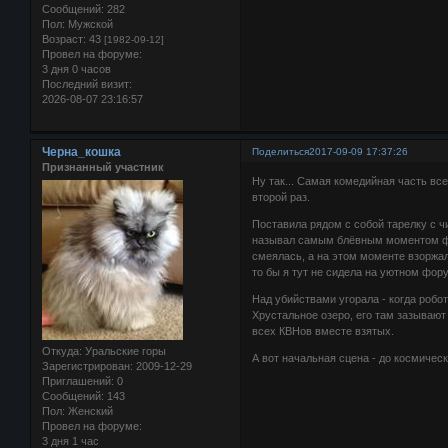
Сообщений:
282
Пол:
Мужской
Возраст:
43
[1982-09-12]
Провел на форуме:
3 дня 0 часов
Последний визит:
2026-08-07 23:16:57
Черна_кошка
Поделиться
2017-09-09 17:37:26
Признанный участник
Ну так... Самая комедийная часть вс
второй раз.
Поставила рядом с собой тарелку с чи
называл самым блёвным моментом фи
смеялась, а на этом моменте взоржал
то бы я тут не сидела на уютном фору
Над убийствами угорала - когда робот
Хрустальное озеро, его там зазывают
всех КВНов вместе взятых.
Откуда:
Уральские горы
А вот начальная сцена - до космичес
Зарегистрирован
: 2009-12-29
Приглашений:
0
Сообщений:
143
Пол:
Женский
Провел на форуме:
3 дня 1 час