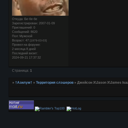
Откуда:
Бе-бе-бе
Зарегистрирован
: 2007-01-09
Приглашений:
0
Сообщений:
8620
Пол:
Мужской
Возраст:
47
[1979-03-03]
Провел на форуме:
2 месяца 8 дней
Последний визит:
2024-09-21 17:37:32
Страница:
1
»
†Азилум†
»
Территория слэшеров
»
Джейсон Х\Jason X\James Isa