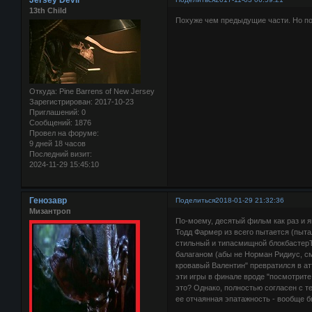
Jersey Devil
13th Child
Похуже чем предыдущие части. Но п
Откуда:
Pine Barrens of New Jersey
Зарегистрирован
: 2017-10-23
Приглашений:
0
Сообщений:
1876
Провел на форуме:
9 дней 18 часов
Последний визит:
2024-11-29 15:45:10
Генозавр
Поделиться
2018-01-29 21:32:36
Мизантроп
По-моему, десятый фильм как раз и 
Тодд Фармер из всего пытается (пыта
стильный и типасмищной блокбастер
балаганом (абы не Норман Ридиус, см
кровавый Валентин" превратился в ат
эти игры в финале вроде "посмотрите
это? Однако, полностью согласен с те
ее отчаянная эпатажность - вообще б