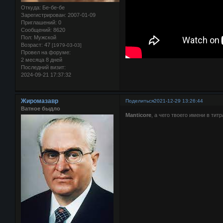
Откуда:
Бе-бе-бе
Зарегистрирован
: 2007-01-09
Приглашений:
0
Сообщений:
8620
Пол:
Мужской
Возраст:
47
[1979-03-03]
Провел на форуме:
2 месяца 8 дней
Последний визит:
2024-09-21 17:37:32
Жиромазавр
Поделиться
2021-12-29 13:26:44
Ватное быдло
Manticore
, а чего твоего имени в ти