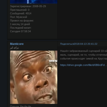
Зарегистрирован
: 2008-05-29
Приглашений:
0
Сообщений:
4914
Пол:
Мужской
Провел на форуме:
1 месяц 14 дней
Последний визит:
Сегодня 07:58:34
Manticore
Поделиться
2018-04-13 20:41:22
برای ایر
Нашёл забракованный сценарий 10-ой
жаль, сценарий, не то, чтобы отличны
события происходят зимой на Хрустал
https://drive.google.com/file/d/0B6rdF
Откуда:
Бе-бе-бе