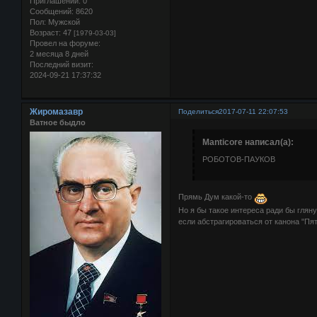
Приглашений:
0
Сообщений:
8620
Пол:
Мужской
Возраст:
47
[1979-03-03]
Провел на форуме:
2 месяца 8 дней
Последний визит:
2024-09-21 17:37:32
Жиромазавр
Поделиться
2017-07-11 22:07:53
Ватное быдло
Manticore написал(а):
РОБОТОВ-ПАУКОВ
Прямь Дум какой-то
Но я бы такое интереса ради бы глян
если абстрагироваться от канона "Пят