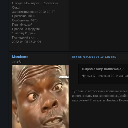
Откуда:
Мой адрес - Советский
Союз
Зарегистрирован
: 2010-12-27
Приглашений:
0
Сообщений:
4670
Пол:
Мужской
Провел на форуме:
1 месяц 11 дней
Последний визит:
2022-04-05 15:34:04
Manticore
Поделиться
2018-05-19 12:16:53
برای ایر
Жиромазавр написал(а):
Ну дык Х - римская 10. А им на
Тут ещё с авторскими правами затык.
использовать только персонаж Джейсо
персонажей Памелы и Илайаса Вурхиз