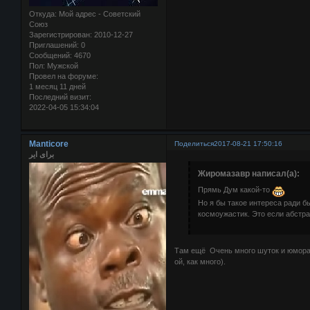
Откуда:
Мой адрес - Советский
Союз
Зарегистрирован
: 2010-12-27
Приглашений:
0
Сообщений:
4670
Пол:
Мужской
Провел на форуме:
1 месяц 11 дней
Последний визит:
2022-04-05 15:34:04
Manticore
Поделиться
2017-08-21 17:50:16
برای ایر
Жиромазавр написал(а):
Прямь Дум какой-то
Но я бы такое интереса ради 
космоужастик. Это если абстра
Там ещё Очень много шуток и юмора в
ой, как много).