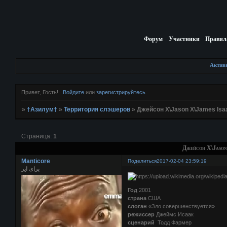
Форум
Участники
Правил
Актив
Привет, Гость!
Войдите
или
зарегистрируйтесь
.
»
†Азилум†
»
Территория слэшеров
»
Джейсон Х\Jason X\James Isa
Страница:
1
Джейсон Х\Jason
Manticore
Поделиться
2017-02-04 23:59:19
برای ایر
Год
2001
страна
США
слоган
«Зло совершенствуется»
режиссер
Джеймс Исаак
сценарий
Тодд Фармер