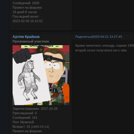
Сообщений:
1509
Провел на форуме:
18 дней 8 часов
Последний визит:
2023-02-05 16:15:01
Артём Крайнов
Поделиться
2020-04-21 13:27:45
Признанный участник
Кроме пилотного эпизода, сериал 1990
второй сезон получился ни о чём.
Зарегистрирован
: 2017-10-28
Приглашений:
0
Сообщений:
161
Пол:
Мужской
Возраст:
41
[1985-05-14]
Провел на форуме: