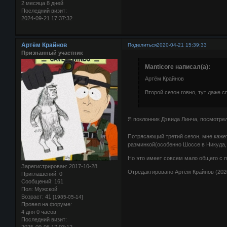
2 месяца 8 дней
Последний визит:
2024-09-21 17:37:32
Артём Крайнов
Поделиться
2020-04-21 15:39:33
Признанный участник
Manticore написал(а):
Артём Крайнов
Второй сезон говно, тут даже с
Я поклонник Дэвида Линча, посмотре
Потрясающий третий сезон, мне кажет
разминкой(особенно Шоссе в Никуда,
Но это имеет совсем мало общего с 
Зарегистрирован
: 2017-10-28
Отредактировано Артём Крайнов (2020
Приглашений:
0
Сообщений:
161
Пол:
Мужской
Возраст:
41
[1985-05-14]
Провел на форуме:
4 дня 0 часов
Последний визит: