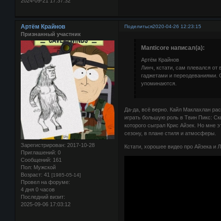
2024-09-21 17:37:32
Артём Крайнов
Поделиться
2020-04-26 12:23:15
Признанный участник
Manticore написал(а):
Артём Крайнов
Линч, кстати, сам плевался от 
гаджетами и переодеваниями. О
упоминаются.
Да-да, всё верно. Кайл Маклахлан ра
играть большую роль в Твин Пикс: Скв
которого сыграл Крис Айзек. Но мне 
сезону, в плане стиля и атмосферы.
Зарегистрирован
: 2017-10-28
Кстати, хорошее видео про Айзека и 
Приглашений:
0
Сообщений:
161
Пол:
Мужской
Возраст:
41
[1985-05-14]
Провел на форуме:
4 дня 0 часов
Последний визит:
2025-09-06 17:03:12