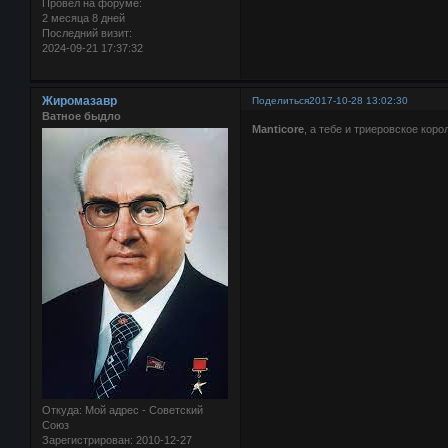
Провел на форуме:
2 месяца 8 дней
Последний визит:
2024-09-21 17:37:32
Жиромазавр
Поделиться
2017-10-28 13:02:30
Ватное быдло
Manticore
, а тебе и триеровское кор
Откуда:
Мой адрес - Советский
Союз
Зарегистрирован
: 2010-12-27