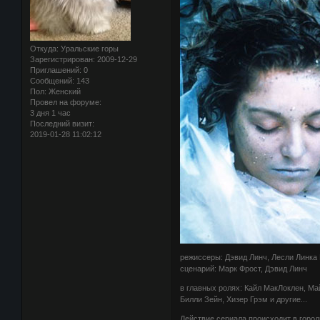
Откуда:
Уральские горы
Зарегистрирован
: 2009-12-29
Приглашений:
0
Сообщений:
143
Пол:
Женский
Провел на форуме:
3 дня 1 час
Последний визит:
2019-01-28 11:02:12
режиссеры: Дэвид Линч, Лесли Линка Г
сценарий: Марк Фрост, Дэвид Линч
в главных ролях: Кайл МакЛоклен, Ма
Билли Зейн, Хизер Грэм и другие...
Действие сериала происходит в город