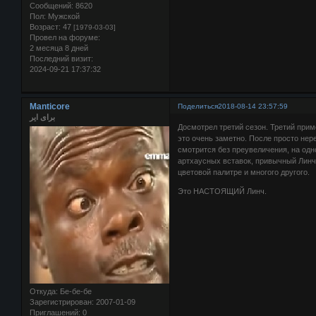
Сообщений:
8620
Пол:
Мужской
Возраст:
47
[1979-03-03]
Провел на форуме:
2 месяца 8 дней
Последний визит:
2024-09-21 17:37:32
Manticore
Поделиться
2018-08-14 23:57:59
برای ایر
Досмотрел третий сезон. Третий пр
это очень заметно. После просто нер
смотрится без преувеличения, на одн
артхаусных вставок, привычный Линчу
цветовой палитре и многого другого.
Это НАСТОЯЩИЙ Линч.
Откуда:
Бе-бе-бе
Зарегистрирован
: 2007-01-09
Приглашений:
0