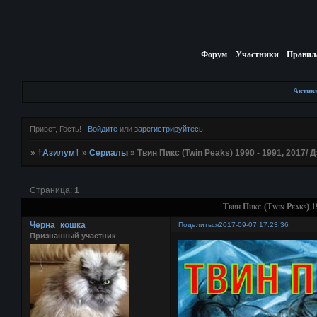
Форум
Участники
Правил
Актив
Привет, Гость!
Войдите
или
зарегистрируйтесь
.
»
†Азилум†
»
Сериалы
»
Твин Пикс (Twin Peaks) 1990 - 1991, 2017/ 
Страница:
1
Твин Пикс (Twin Peaks) 1
Черна_кошка
Поделиться
2017-09-07 17:23:36
Признанный участник