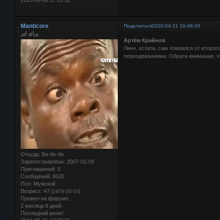
2025-09-06 17:03:12
Manticore
Поделиться
2020-04-21 16:46:45
برای ایر
Артём Крайнов
Линч, кстати, сам плевался от второг
переодеваниями. Обрати внимание, ч
Откуда:
Бе-бе-бе
Зарегистрирован
: 2007-01-09
Приглашений:
0
Сообщений:
8620
Пол:
Мужской
Возраст:
47
[1979-03-03]
Провел на форуме:
2 месяца 8 дней
Последний визит: