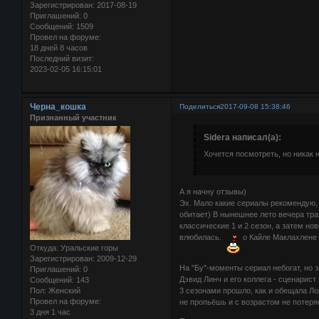
Зарегистрирован
: 2017-08-19
Приглашений:
0
Сообщений:
1509
Провел на форуме:
18 дней 8 часов
Последний визит:
2023-02-05 16:15:01
Черна_кошка
Поделиться
2017-09-08 15:38:46
Признанный участник
Sidera написал(а):
Хочется посмотреть, но никак 
А я начну отзывы)
Эх. Мало какие сериалы рекомендую, 
обитает) В нынешнее лето вечера тра
классические 1 и 2 сезон, а затем но
влюбилась.
о Кайле Маклахлене и
Откуда:
Уральские горы
Зарегистрирован
: 2009-12-29
На "Бу"-моменты сериал небогат, но
Приглашений:
0
Дэвид Линч и его коллега - сценарист
Сообщений:
143
Пол:
Женский
3 сезонами прошло, как и обещала Ло
Провел на форуме:
не пропьёшь и с возрастом не потеря
3 дня 1 час