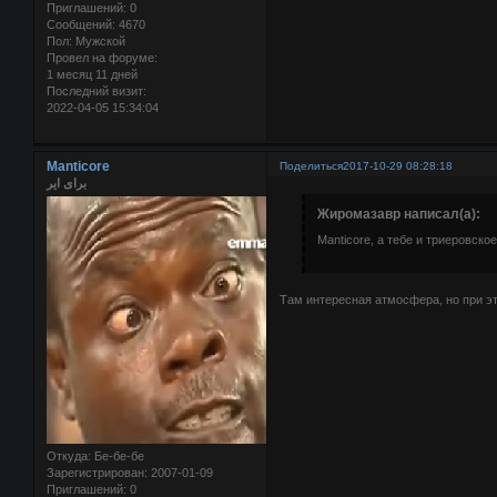
Приглашений:
0
Сообщений:
4670
Пол:
Мужской
Провел на форуме:
1 месяц 11 дней
Последний визит:
2022-04-05 15:34:04
Manticore
Поделиться
2017-10-29 08:28:18
برای ایر
Жиромазавр написал(а):
Manticore, а тебе и триеровско
Там интересная атмосфера, но при э
Откуда:
Бе-бе-бе
Зарегистрирован
: 2007-01-09
Приглашений:
0