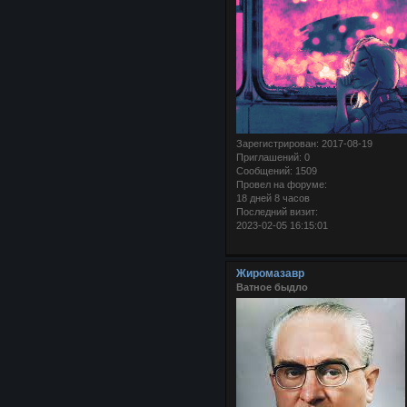
Зарегистрирован
: 2017-08-19
Приглашений:
0
Сообщений:
1509
Провел на форуме:
18 дней 8 часов
Последний визит:
2023-02-05 16:15:01
Жиромазавр
Ватное быдло