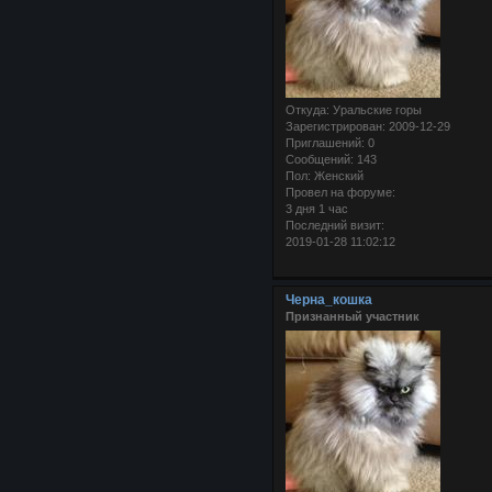
Откуда:
Уральские горы
Зарегистрирован
: 2009-12-29
Приглашений:
0
Сообщений:
143
Пол:
Женский
Провел на форуме:
3 дня 1 час
Последний визит:
2019-01-28 11:02:12
Черна_кошка
Признанный участник