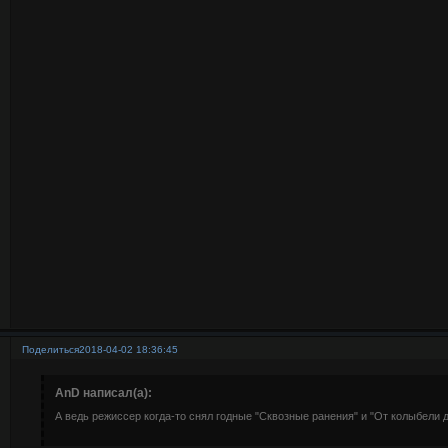
Поделиться
2018-04-02 18:36:45
AnD написал(а):
А ведь режиссер когда-то снял годные "Сквозные ранения" и "От колыбели 