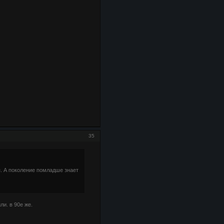
35
ся. А поколение помладше знает
ли. в 90е же.