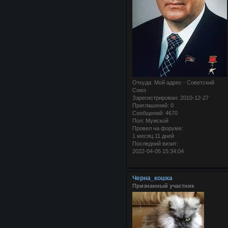
Откуда:
Мой адрес - Советский
Союз
Зарегистрирован
: 2010-12-27
Приглашений:
0
Сообщений:
4670
Пол:
Мужской
Провел на форуме:
1 месяц 11 дней
Последний визит:
2022-04-05 15:34:04
Черна_кошка
Признанный участник