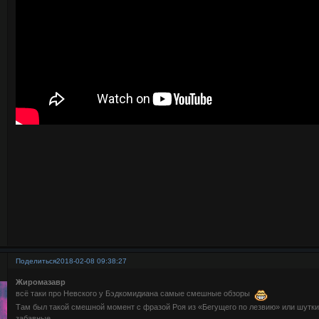
Поделиться
2018-02-08 09:38:27
Жиромазавр
всё таки про Невского у Бэдкомидиана самые смешные обзоры
Там был такой смешной момент с фразой Роя из «Бегущего по лезвию» или шутки
забавные..