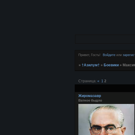
Привет, Гость!
Войдите
или
зарегис
»
†Азилум†
»
Боевики
»
Максим
Страница:
«
1
2
Жиромазавр
Ватное быдло