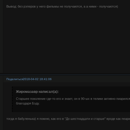
Вывод: без рэперов у него фильмы не получаются, а а ними - получаются)
Поделиться
2018-04-02 18:41:06
Жиромазавр написал(а):
Старшее поколение где-то его и знает, он в 90-ых в телике активно пиарил
благодаря Бэду.
тогда я бабуленька) я помню, как его в "До шестнадцати и старше" вроде как пеари