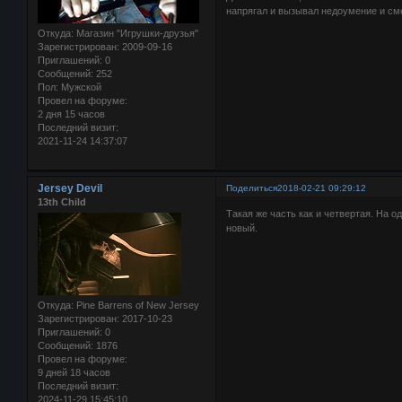
напрягал и вызывал недоумение и см
Откуда:
Магазин "Игрушки-друзья"
Зарегистрирован
: 2009-09-16
Приглашений:
0
Сообщений:
252
Пол:
Мужской
Провел на форуме:
2 дня 15 часов
Последний визит:
2021-11-24 14:37:07
Jersey Devil
Поделиться
2018-02-21 09:29:12
13th Child
Такая же часть как и четвертая. На 
новый.
Откуда:
Pine Barrens of New Jersey
Зарегистрирован
: 2017-10-23
Приглашений:
0
Сообщений:
1876
Провел на форуме:
9 дней 18 часов
Последний визит:
2024-11-29 15:45:10