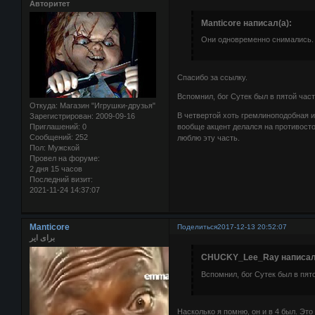
Авторитет
Manticore написал(а):
Они одновременно снимались.
Cпасибо за ссылку.
Вспомнил, бог Сутек был в пятой час
Откуда:
Магазин "Игрушки-друзья"
В четвертой хоть гремлиноподобная и
Зарегистрирован
: 2009-09-16
вообще акцент делался на противосто
Приглашений:
0
Сообщений:
252
люблю эту часть.
Пол:
Мужской
Провел на форуме:
2 дня 15 часов
Последний визит:
2021-11-24 14:37:07
Manticore
Поделиться
2017-12-13 20:52:07
برای ایر
CHUCKY_Lee_Ray написал(
Вспомнил, бог Сутек был в пят
Насколько я помню, он и в 4 был. Это