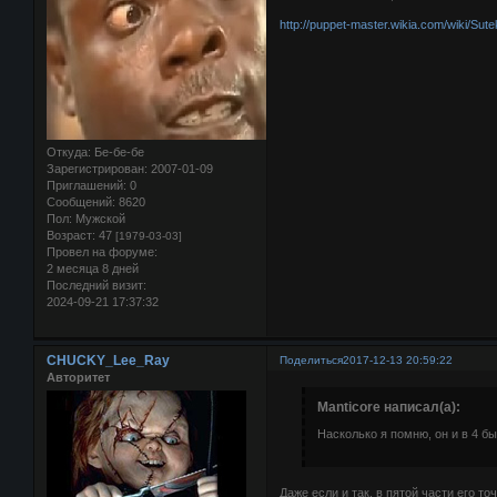
http://puppet-master.wikia.com/wiki/Sut
Откуда:
Бе-бе-бе
Зарегистрирован
: 2007-01-09
Приглашений:
0
Сообщений:
8620
Пол:
Мужской
Возраст:
47
[1979-03-03]
Провел на форуме:
2 месяца 8 дней
Последний визит:
2024-09-21 17:37:32
CHUCKY_Lee_Ray
Поделиться
2017-12-13 20:59:22
Авторитет
Manticore написал(а):
Насколько я помню, он и в 4 бы
Даже если и так, в пятой части его 