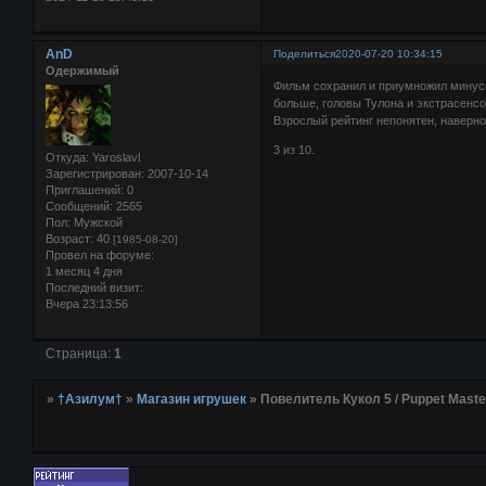
AnD
Поделиться
2020-07-20 10:34:15
Одержимый
Фильм сохранил и приумножил минусы
больше, головы Тулона и экстрасенсо
Взрослый рейтинг непонятен, наверное
3 из 10.
Откуда:
Yaroslavl
Зарегистрирован
: 2007-10-14
Приглашений:
0
Сообщений:
2565
Пол:
Мужской
Возраст:
40
[1985-08-20]
Провел на форуме:
1 месяц 4 дня
Последний визит:
Вчера 23:13:56
Страница:
1
»
†Азилум†
»
Магазин игрушек
»
Повелитель Кукол 5 / Puppet Master