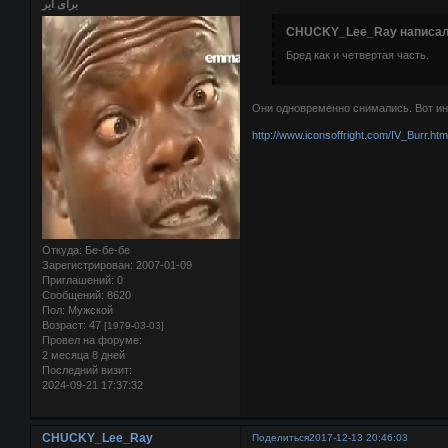
برای ایر
CHUCKY_Lee_Ray написал(
Бред как и четвертая часть.
Они одновременно снимались. Вот и
http://www.iconsoffright.com/IV_Burr.ht
Откуда:
Бе-бе-бе
Зарегистрирован
: 2007-01-09
Приглашений:
0
Сообщений:
8620
Пол:
Мужской
Возраст:
47
[1979-03-03]
Провел на форуме:
2 месяца 8 дней
Последний визит:
2024-09-21 17:37:32
CHUCKY_Lee_Ray
Поделиться
2017-12-13 20:46:03