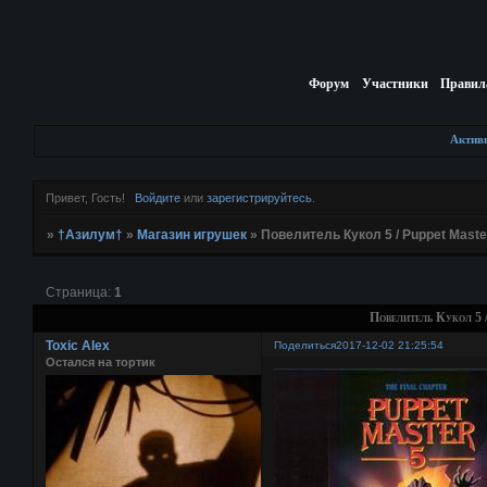
Форум
Участники
Правил
Актив
Привет, Гость!
Войдите
или
зарегистрируйтесь
.
»
†Азилум†
»
Магазин игрушек
»
Повелитель Кукол 5 / Puppet Master
Страница:
1
Повелитель Кукол 5 /
Toxic Alex
Поделиться
2017-12-02 21:25:54
Остался на тортик