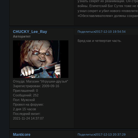
узнать секрет их реанимации. Он стр
войны. Египетский Бог Сутек тоже не
узнал секрет и убил нового «повелит
«Обезглавливателем» должны сохранит
CHUCKY_Lee_Ray
Поделиться
2017-12-10 19:54:54
Авторитет
Бред как и четвертая часть.
Откуда:
Магазин "Игрушки-друзья"
Зарегистрирован
: 2009-09-16
Приглашений:
0
Сообщений:
252
Пол:
Мужской
Провел на форуме:
2 дня 15 часов
Последний визит:
2021-11-24 14:37:07
Manticore
Поделиться
2017-12-13 20:37:29