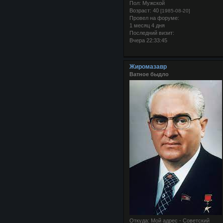
Пол:
Мужской
Возраст:
40
[1985-08-20]
Провел на форуме:
1 месяц 4 дня
Последний визит:
Вчера 22:33:45
Жиромазавр
Ватное быдло
Откуда:
Мой адрес - Советский