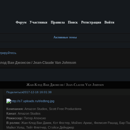
Форум
Участники
Правила
Поиск
Регистрация
Войти
Активные темы
трируйтесь
.
лод Ван Джонсон / Jean-Claude Van Johnson
Жан-Клод Ван Джонсон / Jean-Claude Van Johnson
Поделиться
2017-12-16 16:01:38
Компания:
Amazon Studios, Scott Free Productions
Канал
: Amazon Studios
Режиссер:
Питер Атенсио
В ролях:
Жан-Клод Ван Дамм, Кэт Фостер, Мойзес Ариас, Филисия Рашад, Бар Пал
Майкл Уолш, Тейт Флетчер, Стэйси Дейнджер