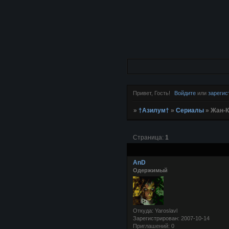
Привет, Гость!
Войдите
или
зарегис
»
†Азилум†
»
Сериалы
»
Жан-К
Страница:
1
AnD
Одержимый
Откуда:
Yaroslavl
Зарегистрирован
: 2007-10-14
Приглашений:
0