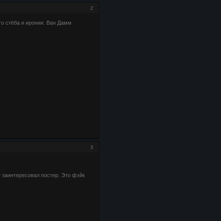
2
го стёба и иронии. Ван Дамм
3
е заинтересовал постер. Это фэйк