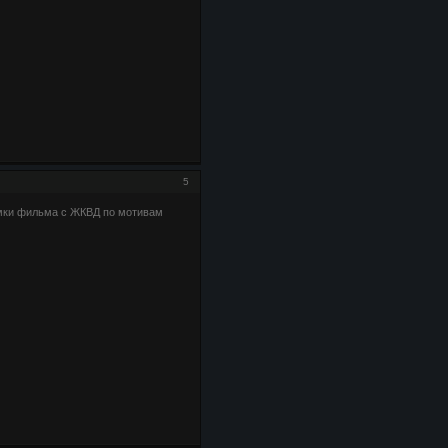
5
ъемки фильма с ЖКВД по мотивам