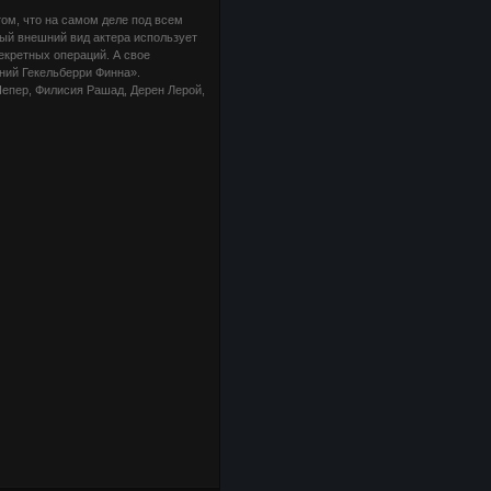
ом, что на самом деле под всем
ый внешний вид актера использует
екретных операций. А свое
ний Гекельберри Финна».
Пепер, Филисия Рашад, Дерен Лерой,