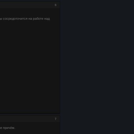
6
бы сосредоточится на работе над
7
не причём.