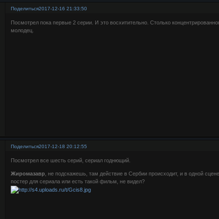
Поделиться
2017-12-16 21:33:50
Посмотрел пока первые 2 серии. И это восхитительно. Столько концентрированно
молодец.
Поделиться
2017-12-18 20:12:55
Посмотрел все шесть серий, сериал годнющий.
Жиромазавр
, не подскажешь, там действие в Сербии происходит, и в одной сцен
постер для сериала или есть такой фильм, не видел?