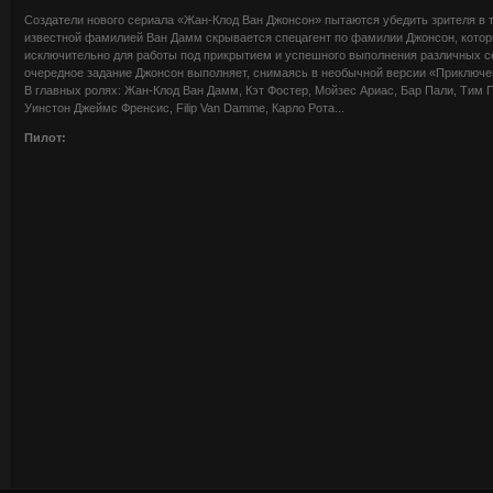
Создатели нового сериала «Жан-Клод Ван Джонсон» пытаются убедить зрителя в т
известной фамилией Ван Дамм скрывается спецагент по фамилии Джонсон, котор
исключительно для работы под прикрытием и успешного выполнения различных с
очередное задание Джонсон выполняет, снимаясь в необычной версии «Приключе
В главных ролях: Жан-Клод Ван Дамм, Кэт Фостер, Мойзес Ариас, Бар Пали, Тим 
Уинстон Джеймс Френсис, Filip Van Damme, Карло Рота...
Пилот: