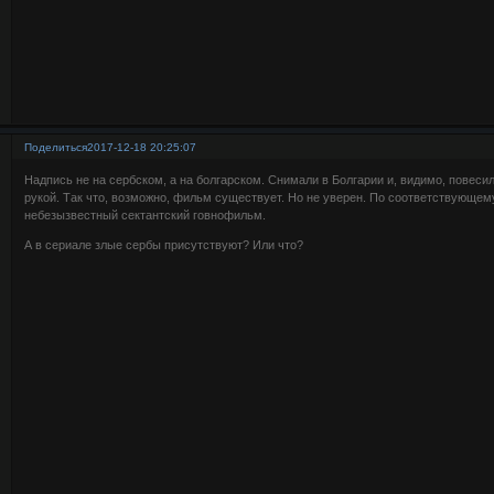
Поделиться
2017-12-18 20:25:07
Надпись не на сербском, а на болгарском. Снимали в Болгарии и, видимо, повесили
рукой. Так что, возможно, фильм существует. Но не уверен. По соответствующему
небезызвестный сектантский говнофильм.
А в сериале злые сербы присутствуют? Или что?