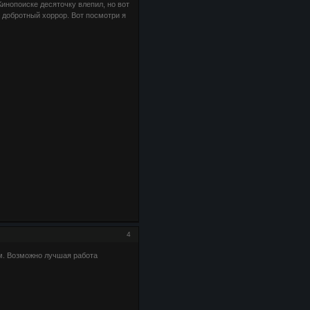
инопоиске десяточку влепил, но вот
 добротный хоррор. Вот посмотри я
4
м. Возможно лучшая работа