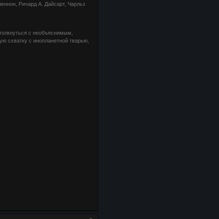
леннон, Ричард А. Дайсарт, Чарльз
столкнуться с необъяснимым,
ю схватку с инопланетной тварью,