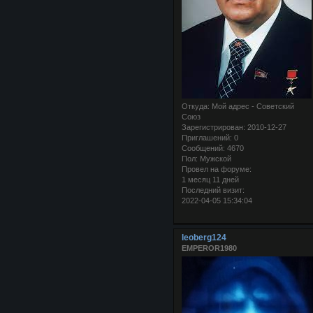
Откуда:
Мой адрес - Советский
Союз
Зарегистрирован
: 2010-12-27
Приглашений:
0
Сообщений:
4670
Пол:
Мужской
Провел на форуме:
1 месяц 11 дней
Последний визит:
2022-04-05 15:34:04
leoberg124
EMPEROR1980