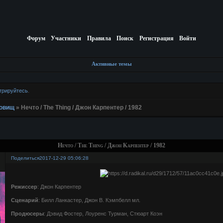
Форум
Участники
Правила
Поиск
Регистрация
Войти
Активные темы
трируйтесь
.
довищ
»
Нечто / The Thing / Джон Карпентер / 1982
Нечто / The Thing / Джон Карпентер / 1982
Поделиться
2017-12-29 05:06:28
Режиссер
: Джон Карпентер
Сценарий
: Билл Ланкастер, Джон В. Кэмпбелл мл.
Продюсеры
: Дэвид Фостер, Лоуренс Турман, Стюарт Коэн