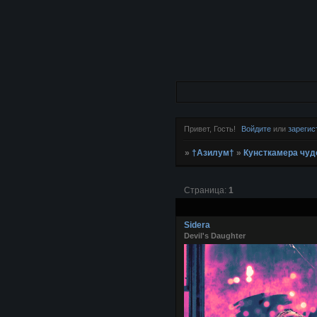
Привет, Гость!
Войдите
или
зарегис
»
†Азилум†
»
Кунсткамера чу
Страница:
1
Sidera
Devil's Daughter