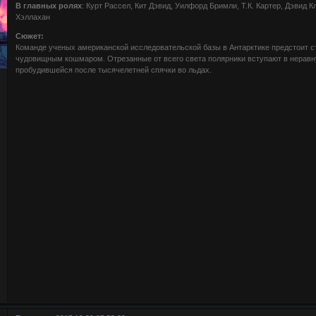
В главных ролях
: Курт Рассел, Кит Дэвид, Уилфорд Бримли, Т.К. Картер, Дэвид К
Хэллахан
Сюжет:
Команде ученых американской исследовательской базы в Антарктике предстоит 
чудовищным кошмаром. Отрезанные от всего света полярники вступают в неравну
пробудившейся после тысячелетней спячки во льдах.