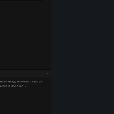
7
ерия между героями) Не так уж
оверия друг к другу