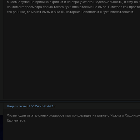
в коем случае не принижаю фильм и не отрицают его шедевриальность, я ему на К
на момент просмотра прямо такого "ух"-впечатления не было. Смотрел как просто
его раньше, то может быть и был бы катарсис напополам с "ух"-впечатлением.
Поделиться
2017-12-29 20:44:13
Фильм один из эталонных хорроров про пришельцев на ровне с Чужим и Хищнико
Карпентера.