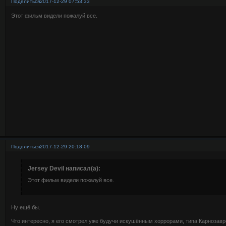
Поделиться
2017-12-29 07:53:33
Этот фильм видели пожалуй все.
Поделиться
2017-12-29 20:18:09
Jersey Devil написал(а):
Этот фильм видели пожалуй все.
Ну ещё бы.
Что интересно, я его смотрел уже будучи искушённым хоррорами, типа Карнозавро