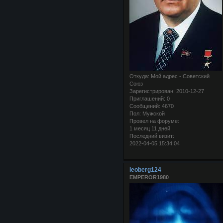
Откуда:
Мой адрес - Советский
Союз
Зарегистрирован
: 2010-12-27
Приглашений:
0
Сообщений:
4670
Пол:
Мужской
Провел на форуме:
1 месяц 11 дней
Последний визит:
2022-04-05 15:34:04
leoberg124
EMPEROR1980