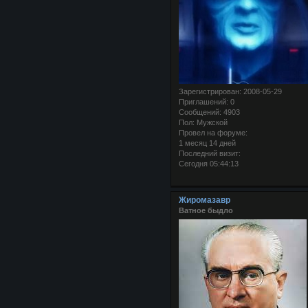
Зарегистрирован
: 2008-05-29
Приглашений:
0
Сообщений:
4903
Пол:
Мужской
Провел на форуме:
1 месяц 14 дней
Последний визит:
Сегодня 05:44:13
Жиромазавр
Ватное быдло