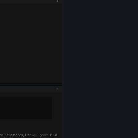
2
3
в, Генозавров, Пятниц, Чужих. И ни