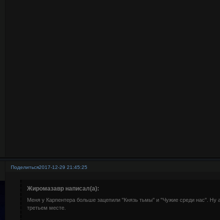
Поделиться
2017-12-29 21:45:25
Жиромазавр написал(а):
Меня у Карпентера больше зацепили "Князь тьмы" и "Чужие среди нас". Ну а
третьем месте.