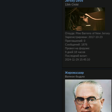
Jersey Devil
13th Child
Откуда:
Pine Barrens of New Jersey
Зарегистрирован
: 2017-10-23
Приглашений:
0
Сообщений:
1876
Провел на форуме:
9 дней 18 часов
Последний визит:
2024-11-29 15:45:10
Жиромазавр
Ватное быдло