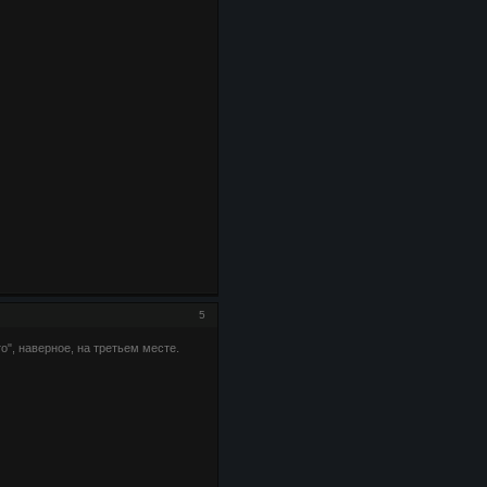
5
о", наверное, на третьем месте.