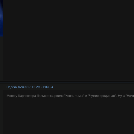
Поделиться
2017-12-29 21:03:04
Меня у Карпентера больше зацепили "Князь тьмы" и "Чужие среди нас". Ну а "Нечт