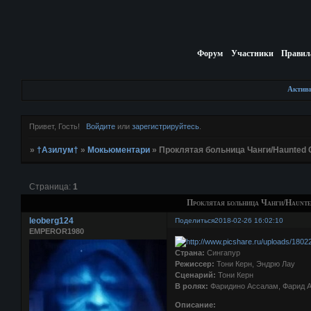
Форум
Участники
Правил
Актив
Привет, Гость!
Войдите
или
зарегистрируйтесь
.
»
†Азилум†
»
Мокьюментари
»
Проклятая больница Чанги/Haunted 
Страница:
1
Проклятая больница Чанги/Haunte
leoberg124
Поделиться
2018-02-26 16:02:10
EMPEROR1980
Страна:
Сингапур
Режиссер:
Тони Керн, Эндрю Лау
Сценарий:
Тони Керн
В ролях:
Фаридино Ассалам, Фарид Аз
Описание: