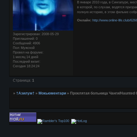
В январе 2010 года, в Сингапуре, ме
в которой, по слухам, водятся призр
полную историю, в этом фильме собр
Онлайн:
http://www.online-life.club/62
Зарегистрирован
: 2008-05-29
Приглашений:
0
Сообщений:
4906
Пол:
Мужской
Провел на форуме:
1 месяц 14 дней
Последний визит:
Сегодня 18:24:24
Страница:
1
»
†Азилум†
»
Мокьюментари
»
Проклятая больница Чанги/Haunted 