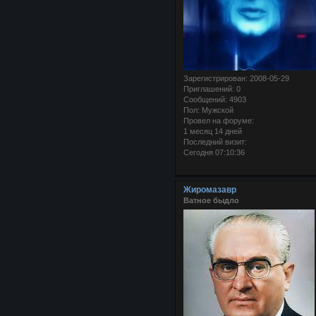
Зарегистрирован
: 2008-05-29
Приглашений:
0
Сообщений:
4903
Пол:
Мужской
Провел на форуме:
1 месяц 14 дней
Последний визит:
Сегодня 07:10:36
Жиромазавр
Ватное быдло