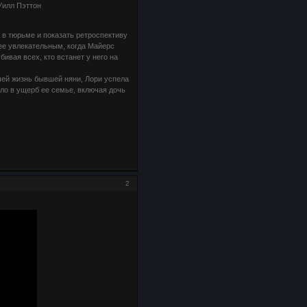
Уилл Пэттон
 в тюрьме и показать ретроспективу
лее увлекательным, когда Майерс
ивая всех, кто встанет у него на
ей жизнь бывшей няни, Лори успела
ло в ущерб ее семье, включая дочь
2