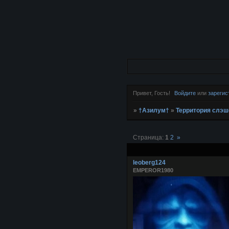
Привет, Гость!
Войдите
или
зарегис
»
†Азилум†
»
Территория слэш
Страница:
1
2
»
leoberg124
EMPEROR1980