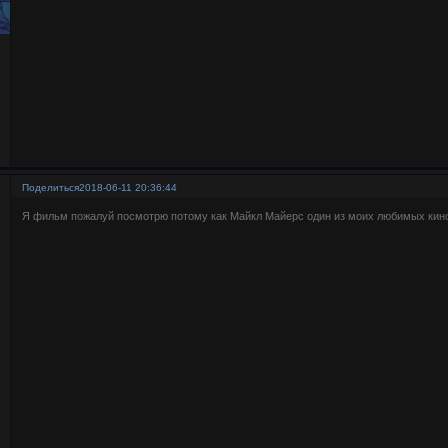
Поделиться
2018-06-11 20:36:44
Я фильм пожалуй посмотрю потому как Майкл Майерс один из моих любимых кин