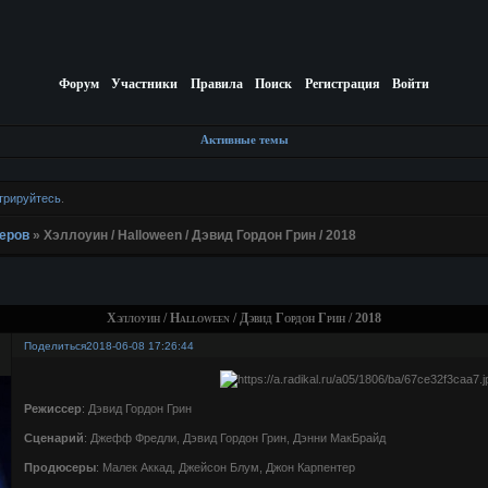
Форум
Участники
Правила
Поиск
Регистрация
Войти
Активные темы
трируйтесь
.
еров
»
Хэллоуин / Halloween / Дэвид Гордон Грин / 2018
Хэллоуин / Halloween / Дэвид Гордон Грин / 2018
Поделиться
2018-06-08 17:26:44
Режиссер
: Дэвид Гордон Грин
Сценарий
: Джефф Фредли, Дэвид Гордон Грин, Дэнни МакБрайд
Продюсеры
: Малек Аккад, Джейсон Блум, Джон Карпентер