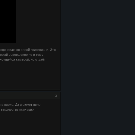
о оцениваю со своей колокольни. Это
оторый совершенно не в тему
ясущейся камерой, но отдаёт
3
ь плохо. Да и сюжет явно
я выходил из психушки