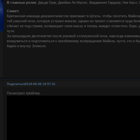
В главных ролях
: Джуди Грир, Джейми Ли Кёртис, Вирджиния Гарднер, Ник Касл, 
Сюжет:
Британская команда документалистов приезжает в Штаты, чтобы посетить Майкла
той ужасной ночи, которую устроил маньяк, однако их проект становится куда бо
сбегает из-под стражи, возвращает свою маску и теперь жаждет отомстить Лори, уб
пути.
За прошедшие десятилетия после роковой хэллоуинской ночи, навсегда изменивш
вооружиться и подготовиться к неизбежному возвращению Майкла, пусть это и бы
Карен и внучку Эллисон.
Поделиться
2018-06-08 19:57:31
Посмотрел трЫйлер.