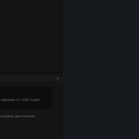
6
ь фильмы от этой студии.
оследнее десятилетие.