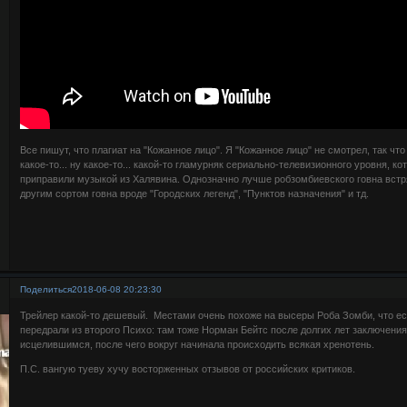
Все пишут, что плагиат на "Кожанное лицо". Я "Кожанное лицо" не смотрел, так чт
какое-то... ну какое-то... какой-то гламурняк сериально-телевизионного уровня, к
приправили музыкой из Халявина. Однозначно лучше робзомбиевского говна встр
другим сортом говна вроде "Городских легенд", "Пунктов назначения" и тд.
Поделиться
2018-06-08 20:23:30
Трейлер какой-то дешевый. Местами очень похоже на высеры Роба Зомби, что ест
передрали из второго Психо: там тоже Норман Бейтс после долгих лет заключени
исцелившимся, после чего вокруг начинала происходить всякая хренотень.
П.С. вангую туеву хучу восторженных отзывов от российских критиков.