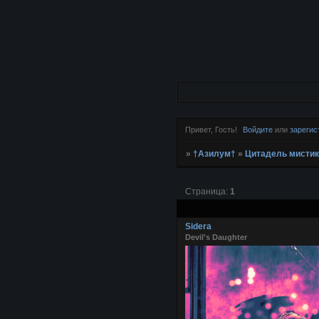
Привет, Гость!
Войдите
или
зарегис
»
†Азилум†
»
Цитадель мистик
Страница:
1
Sidera
Devil's Daughter