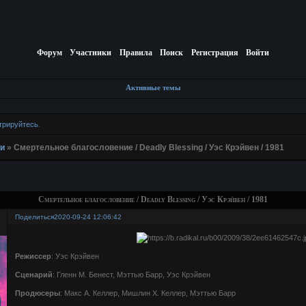
Форум
Участники
Правила
Поиск
Регистрация
Войти
Активные темы
трируйтесь
.
и
»
Смертельное благословение / Deadly Blessing / Уэс Крэйвен / 1981
Смертельное благословение / Deadly Blessing / Уэс Крэйвен / 1981
Поделиться
2020-09-24 12:06:42
Режиссер
: Уэс Крэйвен
Сценарий
: Гленн М. Бенест, Мэттью Барр, Уэс Крэйвен
Продюсеры
: Макс А. Келлер, Мишлин Х. Келлер, Мэттью Барр