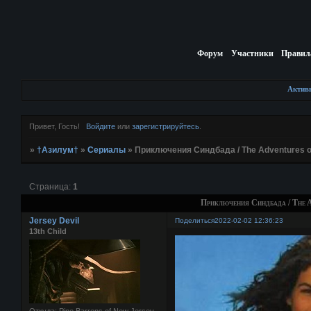
Форум
Участники
Правил
Актив
Привет, Гость!
Войдите
или
зарегистрируйтесь
.
»
†Азилум†
»
Сериалы
»
Приключения Синдбада / The Adventures of
Страница:
1
Приключения Синдбада / The Ad
Jersey Devil
Поделиться
2022-02-02 12:36:23
13th Child