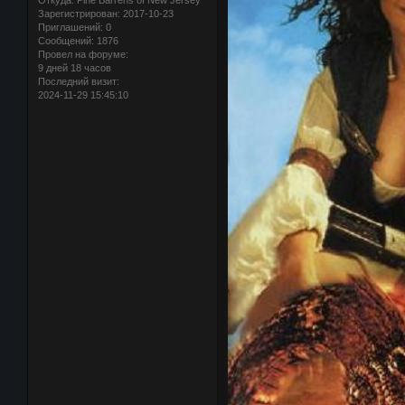
Откуда:
Pine Barrens of New Jersey
Зарегистрирован
: 2017-10-23
Приглашений:
0
Сообщений:
1876
Провел на форуме:
9 дней 18 часов
Последний визит:
2024-11-29 15:45:10