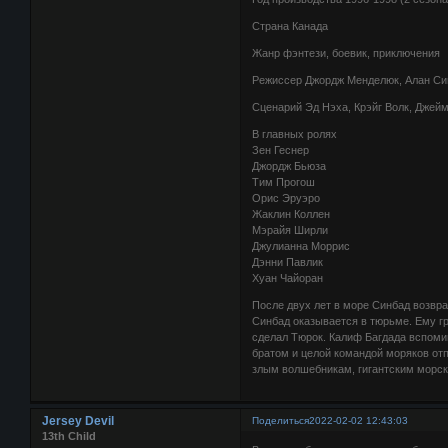
Страна Канада
Жанр фэнтези, боевик, приключения
Режиссер Джордж Менделюк, Алан Сим
Сценарий Эд Нэха, Крэйг Волк, Джеймс
В главных ролях
Зен Геснер
Джордж Бьюза
Тим Прогош
Орис Эруэро
Жаклин Коллен
Мэрайя Ширли
Джулианна Моррис
Дэнни Павлик
Хуан Чайоран
После двух лет в море Синбад возвра
Синбад оказывается в тюрьме. Ему гр
сделал Тюрок. Калиф Багдада вспомин
братом и целой командой моряков от
злым волшебникам, гигантским морск
Jersey Devil
Поделиться
2022-02-02 12:43:03
13th Child