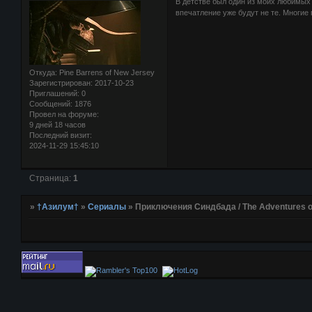
В детстве был один из моих любимых 
впечатление уже будут не те. Многие
Откуда:
Pine Barrens of New Jersey
Зарегистрирован
: 2017-10-23
Приглашений:
0
Сообщений:
1876
Провел на форуме:
9 дней 18 часов
Последний визит:
2024-11-29 15:45:10
Страница:
1
»
†Азилум†
»
Сериалы
»
Приключения Синдбада / The Adventures of