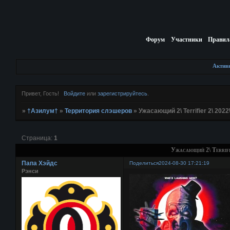
Форум
Участники
Правил
Актив
Привет, Гость!
Войдите
или
зарегистрируйтесь
.
»
†Азилум†
»
Территория слэшеров
»
Ужасающий 2\ Terrifier 2\ 202
Страница:
1
Ужасающий 2\ Terrifi
Папа Хэйдс
Поделиться
2024-08-30 17:21:19
Рэнси