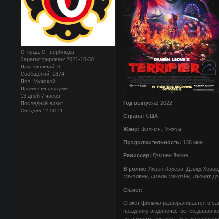
Откуда:
От верблюда
Зарегистрирован
: 2021-10-30
Приглашений:
0
Сообщений:
1874
Пол:
Мужской
Провел на форуме:
13 дней 7 часов
Год выпуска:
2022
Последний визит:
Сегодня 12:58:11
Страна:
США
Жанр:
Фильмы, Ужасы
Продолжительность:
138 мин.
Режиссер:
Дэмиен Леоне
В ролях:
Лорен ЛаВера, Дэвид Ховард
Макэлвин, Амели Маклэйн, Джонат Д
Сюжет:
Сюжет фильма разворачивается в самы
празднику в одиночестве, создавая 
значимость для нее, так как он связа