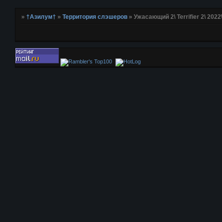
»
†Азилум†
»
Территория слэшеров
»
Ужасающий 2\ Terrifier 2\ 202