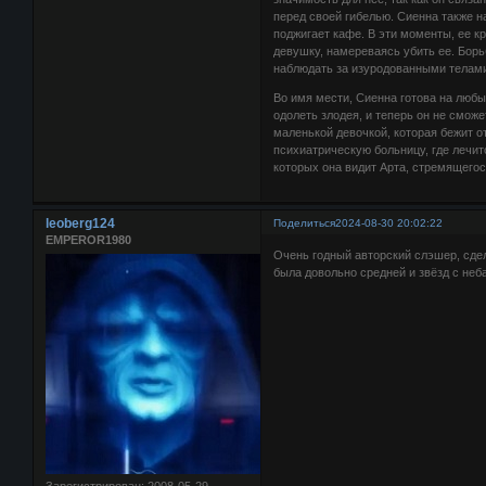
перед своей гибелью. Сиенна также н
поджигает кафе. В эти моменты, ее к
девушку, намереваясь убить ее. Бор
наблюдать за изуродованными телами 
Во имя мести, Сиенна готова на любы
одолеть злодея, и теперь он не смож
маленькой девочкой, которая бежит от
психиатрическую больницу, где лечи
которых она видит Арта, стремящегося
leoberg124
Поделиться
2024-08-30 20:02:22
EMPEROR1980
Очень годный авторский слэшер, сде
была довольно средней и звёзд с неба
Зарегистрирован
: 2008-05-29