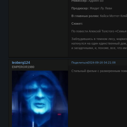
Режиссёр:
Адриен Бо
Продюсер:
Жюдит Лу Леви
В главных ролях:
Кейси Моттет Кляй
Сюжет:
По повести Алексей Толстого «Семья
Заблудившись в темном лесу, маркиз
наткнулся на один единственный дом,
и загадочными, и, похоже, все, что им
leoberg124
Поделиться
2024-09-16 04:21:08
EMPEROR1980
Стильный фильм с размеренным пове