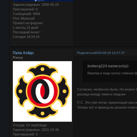
Зарегистрирован
: 2008-05-29
Приглашений:
0
Сообщений:
4909
Пол:
Мужской
Провел на форуме:
1 месяц 14 дней
Последний визит:
Сегодня 18:24:24
Папа Хэйдс
Поделиться
2024-09-16 14:17:37
Рэнси
leoberg124 написал(а):
Вампир в виде куклы главная 
Согласен, необычно было. Но можно 
разница между ними и людьми.
П.С. Это уже пятая экранизация расск
Теперь вот и французы решили отжеч
Откуда:
От верблюда
Зарегистрирован
: 2021-10-30
Приглашений:
0