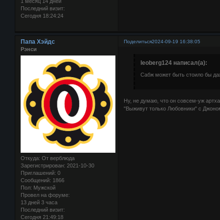
1 месяц 14 дней
Последний визит:
Сегодня 18:24:24
Папа Хэйдс
Поделиться
2024-09-19 16:38:05
Рэнси
leoberg124 написал(а):
Сабж может быть стоило бы да
Ну, не думаю, что он совсем-уж артх
"Выживут только Любовники" с Джоном
Откуда:
От верблюда
Зарегистрирован
: 2021-10-30
Приглашений:
0
Сообщений:
1866
Пол:
Мужской
Провел на форуме:
13 дней 3 часа
Последний визит:
Сегодня 21:49:18