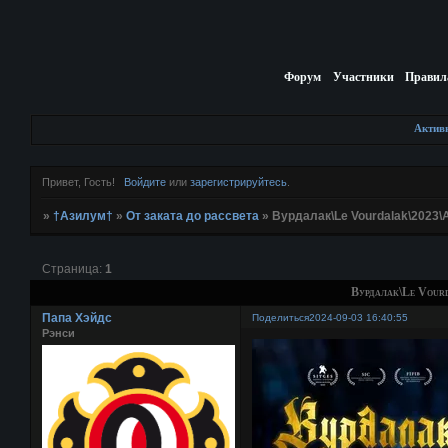
Форум
Участники
Правил
Актив
Привет, Гость!
Войдите
или
зарегистрируйтесь
.
»
†Азилум†
»
От заката до рассвета
»
Вурдалак\Le Vourdalak\2023\
Страница:
1
Вурдалак\Le Vour
Папа Хэйдс
Поделиться
2024-09-03 16:40:55
Рэнси