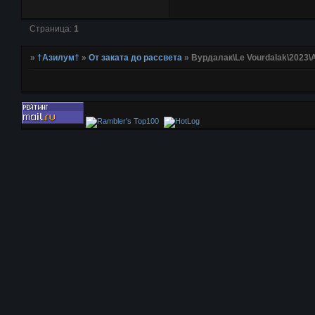
Страница:
1
»
†Азилум†
»
От заката до рассвета
»
Вурдалак\Le Vourdalak\2023\