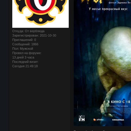
Откуда:
От верблюда
Зарегистрирован
: 2021-10-30
Приглашений:
0
Сообщений:
1866
Пол:
Мужской
Провел на форуме:
13 дней 3 часа
Последний визит:
Сегодня 21:49:18