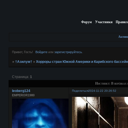
Форум
Участники
Правил
Актив
Привет, Гость!
Войдите
или
зарегистрируйтесь
.
»
†Азилум†
»
Хорроры стран Южной Америки и Карибского бассей
Страница:
1
Инстинкт: В верёвках 
leoberg124
Поделиться
2024-11-22 20:26:52
EMPEROR1980