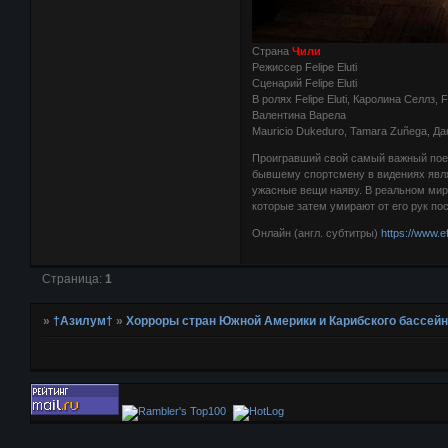
Страна
Чили
Режиссер Felipe Eluti
Сценарий Felipe Eluti
В ролях Felipe Eluti, Каролина Селлз,
Валентина Варела
Mauricio Dukeduro, Tamara Zuñega, Д
Проигравший свой самый важный пое
бывшему спортсмену в видениях явля
ужасные вещи наяву. В реальном мире
которые затем умирают от его рук по
Онлайн (англ. субтитры)
https://www.
Страница:
1
»
†Азилум†
»
Хорроры стран Южной Америки и Карибского бассей