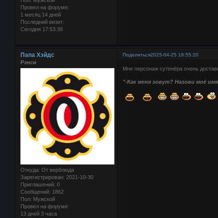
Провел на форуме:
1 месяц 14 дней
Последний визит:
Сегодня 17:53:38
Папа Хэйдс
Поделиться
2025-04-25 18:55:20
Рэнси
Мне персонаж сутенёра очень достав
"-Как меня зовут? Назови моё имя!
Откуда:
От верблюда
Зарегистрирован
: 2021-10-30
Приглашений:
0
Сообщений:
1862
Пол:
Мужской
Провел на форуме:
13 дней 3 часа