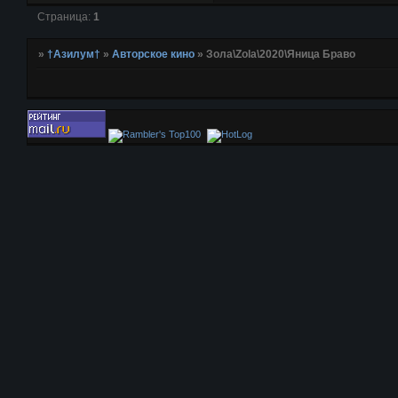
Страница:
1
»
†Азилум†
»
Авторское кино
»
Зола\Zola\2020\Яница Браво