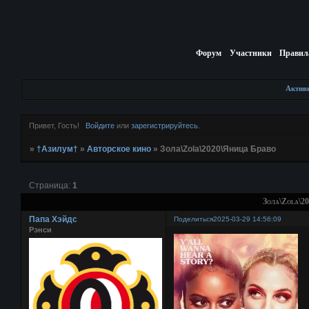
Форум
Участники
Правил
Актив
Привет, Гость!
Войдите
или
зарегистрируйтесь
.
»
†Азилум†
»
Авторское кино
»
Зола\Zola\2020\Яница Браво
Страница:
1
Зола\Zola\2
Папа Хэйдс
Поделиться
2025-03-29 14:56:09
Рэнси