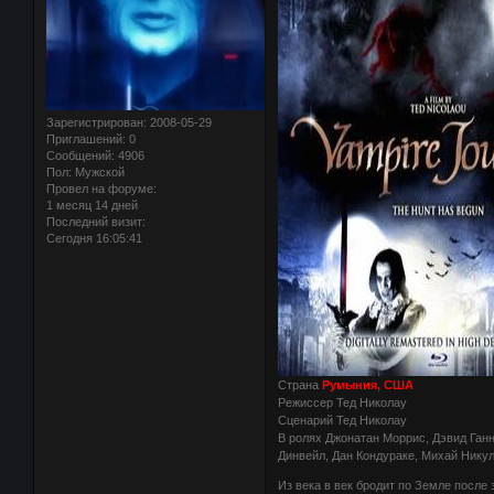
Зарегистрирован
: 2008-05-29
Приглашений:
0
Сообщений:
4906
Пол:
Мужской
Провел на форуме:
1 месяц 14 дней
Последний визит:
Сегодня 16:05:41
Страна
Румыния, США
Режиссер Тед Николау
Сценарий Тед Николау
В ролях Джонатан Моррис, Дэвид Ганн
Динвейл, Дан Кондураке, Михай Нику
Из века в век бродит по Земле после 