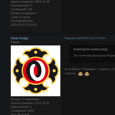
Зарегистрирован
: 2024-12-28
Приглашений:
0
Сообщений:
223
Провел на форуме:
2 дня 13 часов
Последний визит:
2025-12-02 13:24:32
Папа Хэйдс
Поделиться
2025-07-12 17:18:24
Рэнси
leoberg124 написал(а):
Это спинофф франшизы Подви
В четвёртых "Подвидах", помнится, Р
отдыхал.
Откуда:
От верблюда
Зарегистрирован
: 2021-10-30
Приглашений:
0
Сообщений:
1862
Пол:
Мужской