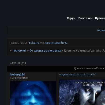
Форум
Участники
Правил
Актив
Привет, Гость!
Войдите
или
зарегистрируйтесь
.
»
†Азилум†
»
От заката до рассвета
»
Дневники вампира/Vampire Jo
Страница:
1
Дневники вампира/Vampir
leoberg124
Поделиться
2025-05-24 07:33:18
EMPEROR1980