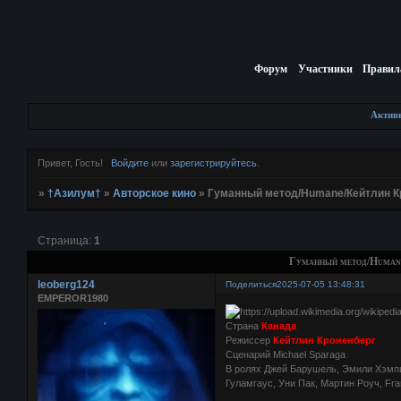
Форум
Участники
Правил
Актив
Привет, Гость!
Войдите
или
зарегистрируйтесь
.
»
†Азилум†
»
Авторское кино
»
Гуманный метод/Humane/Кейтлин К
Страница:
1
Гуманный метод/Humane
leoberg124
Поделиться
2025-07-05 13:48:31
EMPEROR1980
Страна
Канада
Режиссер
Кейтлин Кроненберг
Сценарий Michael Sparaga
В ролях Джей Барушель, Эмили Хэмпш
Гуламгаус, Уни Пак, Мартин Роуч, Fra