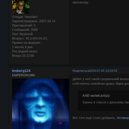
просмотру.
Откуда:
Yaroslavl
Зарегистрирован
: 2007-10-14
Приглашений:
0
Сообщений:
2565
Пол:
Мужской
Возраст:
40
[1985-08-20]
Провел на форуме:
1 месяц 4 дня
Последний визит:
Вчера 23:13:56
leoberg124
Поделиться
2025-07-05 23:20:52
EMPEROR1980
Дебют у неё такой средненький выше
собственно семейная драка. Идея дос
AnD написал(а):
Закину в список к дальнему пр
Вот этот ещё стоит добавить.
Антивир