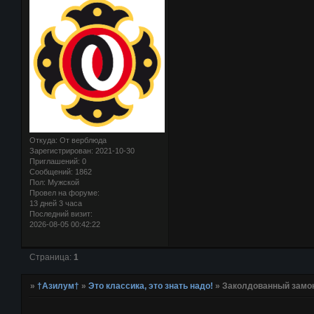
Откуда:
От верблюда
Зарегистрирован
: 2021-10-30
Приглашений:
0
Сообщений:
1862
Пол:
Мужской
Провел на форуме:
13 дней 3 часа
Последний визит:
2026-08-05 00:42:22
Страница:
1
»
†Азилум†
»
Это классика, это знать надо!
»
Заколдованный замок