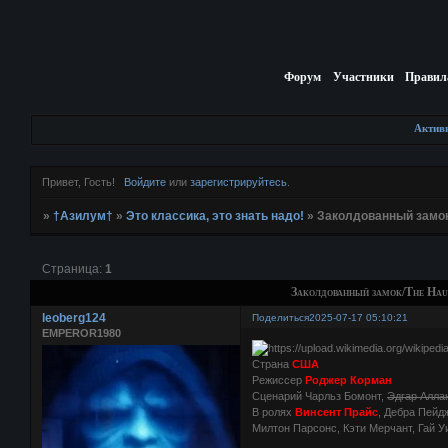
Форум
Участники
Правил
Актив
Привет, Гость!
Войдите
или
зарегистрируйтесь
.
»
†Азилум†
»
Это классика, это знать надо!
»
Заколдованный замок
Страница:
1
Заколдованный замок/The Hau
leoberg124
Поделиться
2025-07-17 05:10:21
EMPEROR1980
Страна
США
Режиссер
Роджер Корман
Сценарий Чарльз Бомонт,
Эдгар Алла
В ролях
Винсент Прайс
, Дебра Пейд
Милтон Парсонс, Кэти Мерчант, Гай У