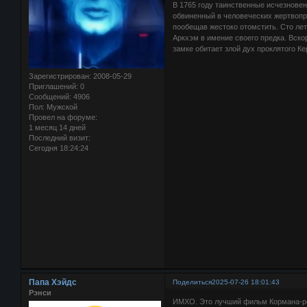
В 1765 году таинственные исчезнове
обвиненный в человеческих жертвопр
пообещав жестоко отомстить. Сто лет
Аркхэм в имение своего предка. Вско
замке обитает злой дух проклятого Кер
Зарегистрирован
: 2008-05-29
Приглашений:
0
Сообщений:
4906
Пол:
Мужской
Провел на форуме:
1 месяц 14 дней
Последний визит:
Сегодня 18:24:24
Папа Хэйдс
Поделиться
2025-07-26 18:01:43
Рэнси
ИМХО. Это лучший фильм Кормана-р