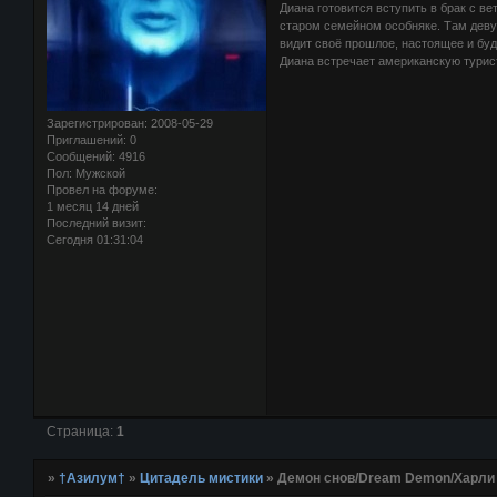
Диана готовится вступить в брак с в
старом семейном особняке. Там девуш
видит своё прошлое, настоящее и буд
Диана встречает американскую турис
Зарегистрирован
: 2008-05-29
Приглашений:
0
Сообщений:
4916
Пол:
Мужской
Провел на форуме:
1 месяц 14 дней
Последний визит:
Сегодня 01:31:04
Страница:
1
»
†Азилум†
»
Цитадель мистики
»
Демон снов/Dream Demon/Харли 