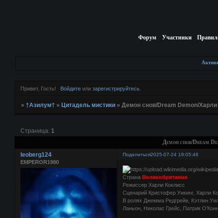
Форум
Участники
Правил
Актив
Привет, Гость!
Войдите
или
зарегистрируйтесь
.
»
†Азилум†
»
Цитадель мистики
»
Демон снов/Dream Demon/Харли 
Страница:
1
Демон снов/Dream De
leoberg124
Поделиться
2025-07-24 19:05:46
EMPEROR1980
Страна
Великобритания
Режиссер Харли Коклисс
Сценарий Кристофер Уикинг, Харли Кок
В ролях Джемма Редгрейв, Кэтлин Уи
Ланьон, Николас Грейс, Патрик О’Кон