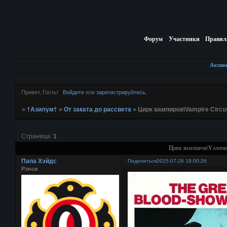
Форум
Участники
Правил
Актив
Привет, Гость!
Войдите
или
зарегистрируйтесь
.
»
†Азилум†
»
От заката до рассвета
»
Цирк вампиров\Vampire Circu
Страница:
1
Цирк вампиров\Vampir
Папа Хэйдс
Поделиться
2025-07-26 18:00:26
Рэнси