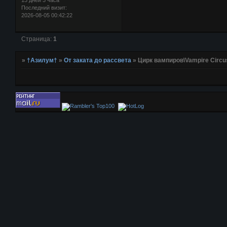
13 дней 3 часа
Последний визит:
2026-08-05 00:42:22
Страница:
1
»
†Азилум†
»
От заката до рассвета
»
Цирк вампиров\Vampire Circu