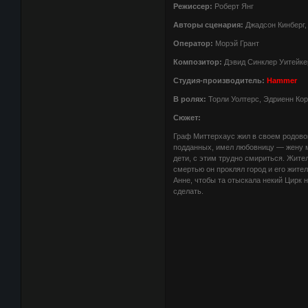
Режиссер:
Роберт Янг
Авторы сценария:
Джадсон Кинберг,
Оператор:
Морэй Грант
Композитор:
Дэвид Синклер Уитейке
Студия-производитель:
Hammer
В ролях:
Торли Уолтерс, Эдриенн Кор
Сюжет:
Граф Миттерхаус жил в своем родовом
подданных, имел любовницу — жену ме
дети, с этим трудно смириться. Жите
смертью он проклял город и его жите
Анне, чтобы та отыскала некий Цирк н
сделать.