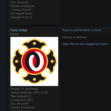
Пол:
Мужской
Провел на форуме:
1 месяц 14 дней
Последний визит:
Сегодня 04:41:12
Папа Хэйдс
Поделиться
2025-08-08 14:04:59
Рэнси
Мнение по фильму:
https://horrorzone.ru/page/dart-vejder-
Откуда:
От верблюда
Зарегистрирован
: 2021-10-30
Приглашений:
0
Сообщений:
1862
Пол:
Мужской
Провел на форуме: