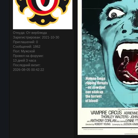
Откуда:
От верблюда
Зарегистрирован
: 2021-10-30
Приглашений:
0
Сообщений:
1862
Пол:
Мужской
Провел на форуме:
13 дней 3 часа
Последний визит:
2026-08-05 00:42:22