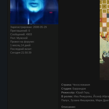
Зарегистрирован
: 2008-05-29
Приглашений:
0
Сообщений:
4903
Пол:
Мужской
Провел на форуме:
1 месяц 14 дней
Последний визит:
Сегодня 21:50:39
Страна:
Чехословакия
Студия:
Баррандов
Режиссёр:
Юрай Герц
В ролях:
Ива Янжурова, Йозеф Абрга
Палух, Зузана Фишаркова, Мари Драг
Описание: