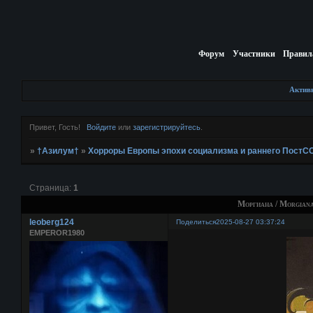
Форум
Участники
Правил
Актив
Привет, Гость!
Войдите
или
зарегистрируйтесь
.
»
†Азилум†
»
Хорроры Европы эпохи социализма и раннего ПостС
Страница:
1
Моргиана / Morgiana
leoberg124
Поделиться
2025-08-27 03:37:24
EMPEROR1980