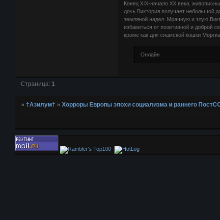
Конец XIX-начало XX века, живописны
дочь Виктория получает небольшой д
земляной надел. Мрачную и злую Вик
избавиться от позитивной и доброй се
кроме как для сиамской кошки Морги
Онлайн
Страница:
1
»
†Азилум†
»
Хорроры Европы эпохи социализма и раннего ПостС