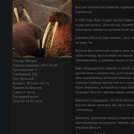
Burzum повлиял на развитие норвежск
Darkthrone.
В 1987 году Варг создал группу Kalas
позже распалась. Burzum как таковой 
некоторые элементы музыки были заи
Альбомы Burzum (как первые, так и 
музыку так
Burzum был попыткой создать (или, е
свою очередь был основан на нашем 
заклинаниями, а альбомы были устро
Откуда:
Москва
Зарегистрирован
: 2007-01-09
Варг неоднократно заявлял о своей п
Приглашений:
0
причислили к сатанистам, а его музы
Сообщений:
225
ярко выраженных антихристианских о
Пол:
Мужской
отрицает всякую причастность к сата
Возраст:
33
[1992-09-12]
Ныне Викернес, который все еще отбы
Провел на форуме:
возродит Burzum, причём новые альбо
1 день 6 часов
Последний визит:
Викернес утверждает, что блэк-метал
2016-01-14 07:13:32
Burzum были записаны им уже в тюрь
синтезатор.
Викернес записывал вокал и партии в
приглашенные музыканты: Samoth игра
альбома Burzum.