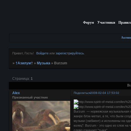
Форум
Участники
Правил
Актив
Привет, Гость!
Войдите
или
зарегистрируйтесь
.
»
†Азилум†
»
Музыка
»
Burzum
Страница:
1
Bu
Alex
Поделиться
2008-02-04 17:53:02
Признанный участник
Burzum — норвежская музыкальная гр
жанре блэк-метал, а те, что были с
музыки (эмбиент) и исполнены на одн
колец": Burzum - это одно из слов н
слово означает "тьма".