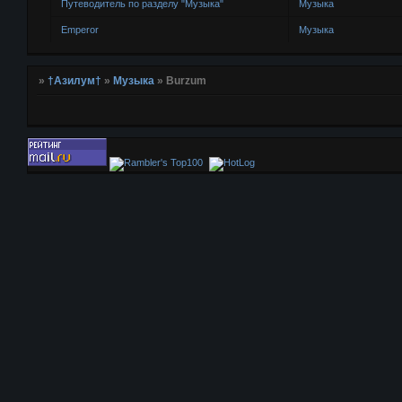
Путеводитель по разделу "Музыка"
Музыка
Emperor
Музыка
»
†Азилум†
»
Музыка
»
Burzum