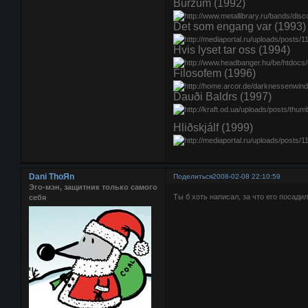
Burzum (1992)
Det som engang var (1993)
Hvis lyset tar oss (1994)
Filosofem (1996)
Dauði Baldrs (1997)
Hliðskjálf (1999)
Dani ThoЯn
Поделиться
2008-02-08 22:10:59
Эго-мэн, защитник только самого
Ты б хоть написал, за что его посади
себя