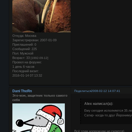
Откуда:
Москва
Зарегистрирован
: 2007-01-09
Приглашений:
0
Сообщений:
225
Пол:
Мужской
Возраст:
33
[1992-09-12]
Провел на форуме:
1 день 6 часов
Последний визит:
2016-01-14 07:13:32
Dani ThoЯn
Поделиться
2008-02-12 14:07:41
Эго-мэн, защитник только самого
себя
Alex написал(а):
Ему сегодня исполняется 35 ле
Сатир- когда-то друг Йерониму
Всё этим норвежцам не сидится)