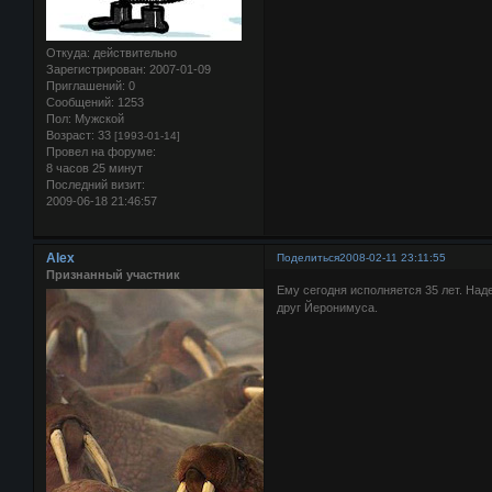
Откуда:
действительно
Зарегистрирован
: 2007-01-09
Приглашений:
0
Сообщений:
1253
Пол:
Мужской
Возраст:
33
[1993-01-14]
Провел на форуме:
8 часов 25 минут
Последний визит:
2009-06-18 21:46:57
Alex
Поделиться
2008-02-11 23:11:55
Признанный участник
Ему сегодня исполняется 35 лет. Наде
друг Йеронимуса.