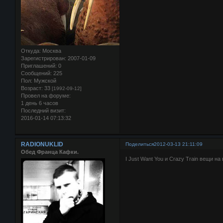
Откуда:
Москва
Зарегистрирован
: 2007-01-09
Приглашений:
0
Сообщений:
225
Пол:
Мужской
Возраст:
33
[1992-09-12]
Провел на форуме:
1 день 6 часов
Последний визит:
2016-01-14 07:13:32
RADIONUKLID
Поделиться
2012-03-13 21:11:09
Обед Франца Кафки.
I Just Want You и Crazy Train вещи на