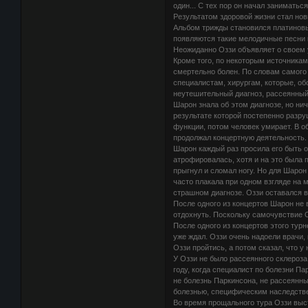
один... С тех пор он начал заниматьс
Результатом здоровой жизни стал нов
Альбом трижды становился платиновым
появляются такие мелодичные песни 
Неожиданно Оззи объявляет о своем у
Кроме того, по некоторым источникам
смертельно болен. По словам самого 
специалистам, хирургам, которые, об
неутешительный диагноз, рассеянный 
Шарон знала об этом диагнозе, но нич
результате которой постепенно разр
функции, потом человек умирает. В об
продолжал концертную деятельность.
Шарон каждый раз просила его быть о
атрофировалась, хотя и на это была 
прыгнул и сломал ногу. Но для Шарон
часто плакала при одном взгляде на м
страшном диагнозе. Оззи оставался в
После одного из концертов Шарон не 
отдохнуть. Поскольку самочувствие О
После одного из концертов этого тур
уже ждал. Оззи очень надоели врачи, 
Оззи пройтись, а потом сказал, что у 
У Оззи не было рассеянного склероза
году, когда специалист по болезни Па
не болезнь Паркинсона, не рассеянны
болезнью, специфическим наследстве
Во время прощального тура Оззи выст