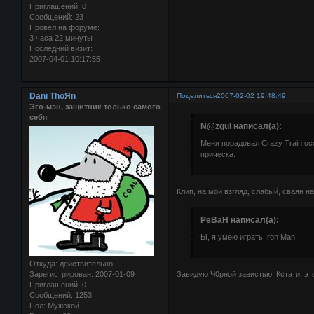
Приглашений:
0
Сообщений:
23
Провел на форуме:
3 часа 22 минуты
Последний визит:
2007-04-01 10:17:55
Dani ThoЯn
Поделиться
2007-02-02 19:48:49
Эго-мэн, защитник только самого
себя
N@zgul написал(а):
Меня порадовал Crazy Train,ос
прическа.
Клип, на мой взгляд, слабый, сваян н
PeBaH написал(а):
Ы, я умею играть Iron Man
Откуда:
действительно
Зарегистрирован
: 2007-01-09
Завидую Ч0рной завистью! Кстати, это
Приглашений:
0
Сообщений:
1253
Пол:
Мужской