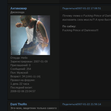
Антиномир
Поделиться
2007-01-22 17:08:51
Джоконда
Почему тема о Fucking Prince of Da
высказать свои мысли?! А нука быс
По сабжу:
Fucking Prince of Darkness!!!
Откуда:
Небо
Зарегистрирован
: 2007-01-09
Приглашений:
0
Сообщений:
254
Пол:
Мужской
Возраст:
34
[1991-11-18]
Провел на форуме:
1 день 22 часа
Последний визит:
2008-02-06 23:04:57
Dani ThoЯn
Поделиться
2007-01-22 21:56:14
Эго-мэн, защитник только самого