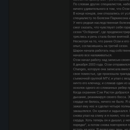
По словам других специалистов, набо
ничего удивительного в том, что Озз
В конце концов, они отказались от ус
специалисту по Болезни Паркинсона и
У него редкая наследственная болезн
смог сказать, что чувствует себя гор
сезон "Осборнов", где продемонстрир
тряслись и речь стала более внятной.
Несмотря на то, что ранее Оззи и ег
опыт, согласившись на третий сезон.
Шарон начала работать над собственн
начало все налаживаться.
Оззи начал работу над записью своег
8 декабря 2003 года. Оззи отправилс
Changes, которую она записала вмест
свое поместье, где произошла траге
съемочной группой MTV, и упал с вез
ничто его ключицу, и сломав один из 
осколок одного из сломанных ребер п
Когда охранник Сэм Растон добрался 
дыхание, реанимируя своего босса. Э
сердце не билось, ничего не было. Я
зажал ему нос и сделал четыре полных
закашлялся. Он хрипел и задыхался. П
снова упал на спину и я понял, что о
сердца. Хоть теперь он и дышал, у не
порядке", а потом снова повторялся п
встать на ноги. Я велел ему лечь, но