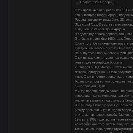
...:::Проект Оззи Осборн:::...
Оззи практически выгнали из BS. Он з
Его вытащила Шарон Арден, предложи
Роудса, которому тогда было 23 года
Blizzard of Ozz. В состав записываю
выпущен на лейбле Дона Ардена.
В поддержку своего первого сольног
Это было в сентябре 1980 года. Перв
Кроме того, Оззи начал сам писать с
Следующим альбомом Оззи был Diary 
BS выпустили новый альбом Mob Rules
Оззи отправился в турне под название
ответ тоже что-нибудь бросала.
20 января в Des Moines, штата Айова
лежала неподвижно, и Оззи подумал, 
язык. Оззи в ярости заорал и... отку
больницу и провести курс уколов, н
символом для Оззи.
У Оззи вообще складывались не очень
отношения, когда женщина приходит д
отключке валяется под столом в бел
В 1981 году Оззи развелся с Тельмой
К тому времени Оззи и Шарон Арден 
считала, что после свадьбы бизнес, с
19 марта 1982 года группа переезжала
хочет уйти для того, чтобы получить 
так как было необходимо отремонтиро