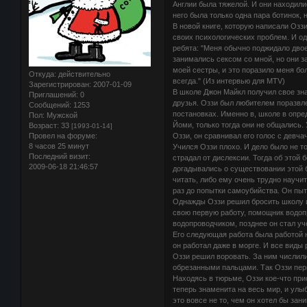
Англии была тяжелой. И они находили
него была только одна пара ботинок, 
В новой книге, которую написали Оззи
своих психологических проблем. И од
ребята: "Меня обычно поджидало двое
занимались сексом со мной, но они з
моей сестры, и это поразило меня бо
Откуда:
действительно
всегда." (Из интервью для MTV)
Зарегистрирован
: 2007-01-09
В школе Джон Майкл получил свое зна
Приглашений:
0
друзья. Оззи был любителем поразвл
Сообщений:
1253
постановках. Именно в, школе в опре
Пол:
Мужской
Йоми, только тогда они не общались.
Возраст:
33
[1993-01-14]
Оззи, он сравнивал его голос с девча
Провел на форуме:
8 часов 25 минут
Учился Оззи плохо. И дело было не то
Последний визит:
страдал от дислексии. Тогда об этой 
2009-06-18 21:46:57
догадывались о существовании этой б
читать, либо ему очень трудно научи
раз до попытки самоубийства. Он пыт
Однажды Оззи решил бросить школу и 
свою первую работу, помощник водопр
водопроводчиком, позднее он стал уч
Его следующая работа была работой н
он работал даже в морге. И все виды
Оззи решил воровать. За ним числилис
обрезанными пальцами. Так Оззи пер
Находясь в тюрьме, Оззи кое-что прио
теперь знаменита на весь мир, и улы
это вовсе не то, чем он хотел бы зан