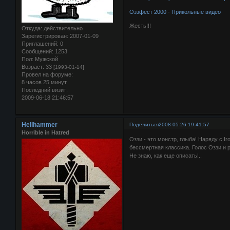
Оззфест 2000 - Прикольные видео
Жесть!!!
Откуда:
действительно
Зарегистрирован
: 2007-01-09
Приглашений:
0
Сообщений:
1253
Пол:
Мужской
Возраст:
33
[1993-01-14]
Провел на форуме:
8 часов 25 минут
Последний визит:
2009-06-18 21:46:57
Hellhammer
Поделиться
2008-05-26 19:41:57
Horrible in Hatred
Оззи - это монстр, глыба! Наряду с Ir
бессмертная классика. Голос Оззи и р
Не знаю, как еще описать!..