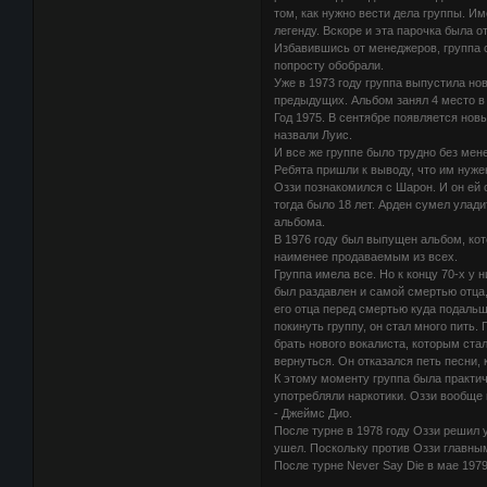
том, как нужно вести дела группы. И
легенду. Вскоре и эта парочка была о
Избавившись от менеджеров, группа 
попросту обобрали.
Уже в 1973 году группа выпустила но
предыдущих. Альбом занял 4 место в 
Год 1975. В сентябре появляется нов
назвали Луис.
И все же группе было трудно без мен
Ребята пришли к выводу, что им нуже
Оззи познакомился с Шарон. И он ей 
тогда было 18 лет. Арден сумел улад
альбома.
В 1976 году был выпущен альбом, кот
наименее продаваемым из всех.
Группа имела все. Но к концу 70-х у
был раздавлен и самой смертью отца,
его отца перед смертью куда подальш
покинуть группу, он стал много пить
брать нового вокалиста, которым стал
вернуться. Он отказался петь песни,
К этому моменту группа была практич
употребляли наркотики. Оззи вообще 
- Джеймс Дио.
После турне в 1978 году Оззи решил уй
ушел. Поскольку против Оззи главным
После турне Never Say Die в мае 197