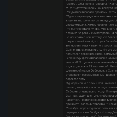
плохое". Обычно она говорила: "Насл
MTV "В детстве надо мной сексуально
Рак диагностировали прошлым летом,
"Одно из преимуществ в том, что я мо
ездил на гастроли, потом назад, домо
снова умирала. Химиотерапия - это ва
что бы тебе стало лучше. Мне шесть 
плохо из-за рака и химиотерапии. Я п
не мог спать с ней, потому что боял
рядом с моей женой, которая была бы 
тот момент, года я пьян. А утром я пр
Оззи опять стал выпивать. И у его с
попытался покончить жизнь самоубий
В 2003 году Джек отправился в клини
зимой 2003 года вышел новый альбом 
из двух дисков и 29 композиций. Нек
Шел второй сезон Осборнов, а Оззи пи
становился бессмысленным. Шарон при
перестал пить.
Одновременно с этим Оззи начинает ка
Киппер, который, как в последствии 
Осборны отказались от услуг Киппера
был приглашен для того, чтобы прове
наркотики. Постепенно доктор Киппер
принимать около 42 таблеток. "Я был 
Сентябре, через год после того, как с
передвигался как Горбун из Нотер Дам
боялся не проснуться". (из интервью)