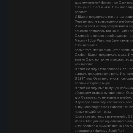
документальный фильм про Оззи под 
Оззи ушел. 1993 и 94 гг. Оззи посвя
работать.
И Шарон поддержала его в этом реше
Первым после возвращения альбомом 
И он писался не под воздействием на
альбоме появилось только 10. Диск з
Ozzmosis в основе своей содержит вс
Mason и I Just Want you были сняты к
Оззи вернулся.
Кроме того, что он вновь стал запис
Ozzfest. Шарон поддержала мужа. И у
только Оззи, но так же и множество д
или пирсинг.
В этом же году Оззи основал Ozz-Reco
сыграло определенную роль. И многие
В 1997 году Оззи захотелось повтори
величине туров в мире.
В этом же году был выпущен новый ал
сборником старых лучших песен Оззи,
для Ozzmosis, но не вошла в альбом, 
В декабре этого года состоялось вос
выпущено видео Black Sabbath 'Reuni
новых студийных трэка.
Кроме совместных выступлений с BS,
Vertical Man для его одноименного ал
Оззи записал с ними же песню This M
саундтрека к фильму South Park.