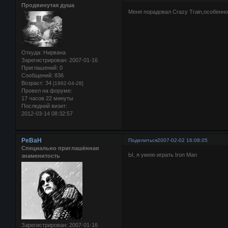
Продвинутая душа
Меня порадовал Crazy Train,особенно
Откуда:
Нирвана
Зарегистрирован
: 2007-01-16
Приглашений:
0
Сообщений:
836
Возраст:
34
[1992-04-28]
Провел на форуме:
17 часов 22 минуты
Последний визит:
2012-03-14 08:32:57
PeBaH
Поделиться
2007-02-02 16:08:05
Специально приглашённая
Ы, я умею играть Iron Man
знаменитость
Зарегистрирован
: 2007-01-16