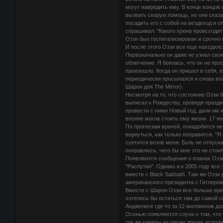
могут навредить ему. В конце концов 
вызвать скорую помощь, но они сказал
посадить его с собой на вездеход и о
спрашивал: "Какого хрена происходит?
Оззи был госпитализирован и срочно 
И после этого Оззи все еще находился
Первоначально он даже не узнал свою
облегчение. Я боялась, что он не про
произошло. Когда он пришел в себя, е
периодически просыпался и снова впа
Шарон для The Mirror).
Несмотря на то, что состояние Оззи 
выписал к Рождеству, проведя праздни
провести с ними Новый год, дали им 
вполне могла стоить ему жизни. 17 я
По прогнозам врачей, понадобится не
вернуться, как только поправится. "
суетится возле меня. Боль не отпуска
поправлюсь, чего бы мне это не стоил
Появляются сообщения о планах Оззи
"Распутин". Однако и к 2005 году вс
вместе с Black Sabbath. Там же Оззи
американского президента с Гитлером
Вместе с Шарон Оззи все больше врем
хотелось бы остаться там до самой 
Анджелесе где-то за 12 миллионов до
Осенью появляются слухи о том, что 
так же каверы на песни других исполни