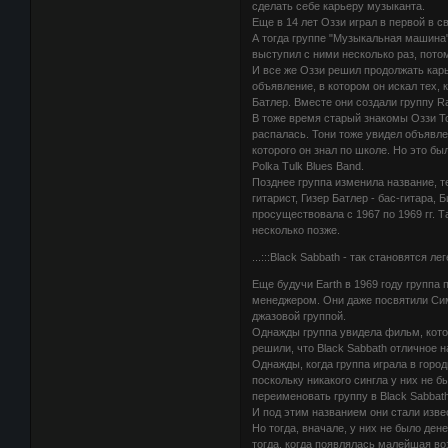
сделать себе карьеру музыканта.
Еще в 14 лет Оззи играл в первой в с
А тогда группе "Музыкальная машина"
выступил с ними несколько раз, потом
И все же Оззи решил продолжать карье
объявление, в котором он искал тех, 
Батлер. Вместе они создали группу Ra
В тоже время старый знакомы Оззи Т
распалась. Тони тоже увидел объявлен
которого он знал по школе. Но это бы
Polka Tulk Blues Band.
Позднее группа изменила название, те
гитарист, Гизер Батлер - бас-гитара,
просуществовала с 1967 по 1969 гг. Т
несколько позже.
...:::Black Sabbath - так становятся лег
Еще будучи Earth в 1969 году группа
менеджером. Они даже посвятили Симп
джазовой группой.
Однажды группа увидела фильм, котор
решили, что Black Sabbath отличное н
Однажды, когда группа играла в город
поскольку никакого сингла у них не бы
переименовать группу в Black Sabbath
И под этим названием они стали изве
Но тогда, вначале, у них не было ден
тогда, когда появлялась малейшая во