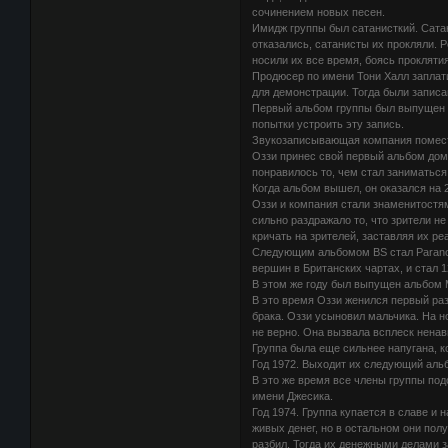
сочинением новых песен.
Имидж группы был сатанисткий. Сатан
отказались, сатанисты их прокляли. Р
носили их все время, боясь прокляти
Продюсер по имени Тони Халл заплатил
для демонстрации. Тогда были записан
Первый альбом группы был выпущен 1
попытки устроить эту запись.
Звукозаписывающая компания помести
Оззи принес свой первый альбом домо
понравилось то, чем стал заниматься
Когда альбом вышел, он оказался на 2
Оззи и компания стали знаменитостям
сильно раздражало то, что зрители н
кричать на зрителей, заставляя их ре
Следующим альбомом BS стал Paranoid
вершин в Британских чартах, и стал 
В этом же году был выпущен альбом Ma
В это время Оззи женился первый раз
брака. Оззи усыновил мальчика. На н
не верно. Она вызвала всплеск ненави
Группа была еще сильнее напугана, ко
Год 1972. Выходит их следующий альб
В это же время все члены группы под
имени Джесика.
Год 1974. Группа купается в славе и 
живых денег, но в остальном они полу
разбил. Тогда их денежными делами 