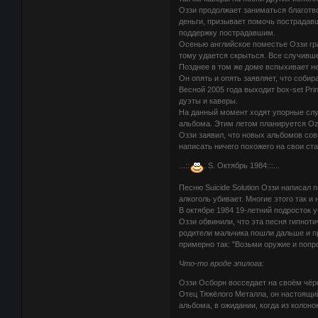
Оззи продолжает заниматься благотв
деньги, призывает помочь пострадавш
поддержку пострадавшим.
Осенью английское поместье Оззи гра
тому удается скрыться. Все случивше
Позднее в том же доме вспыхивает не
Он опять и опять заявляет, что собир
Весной 2005 года выходит box-set Pr
дуэты и каверы.
На данный момент ходят упорные слух
альбома. Этим летом планируется Ozz
Оззи заявил, что новых альбомов совм
написать ничего похожего на свои ст
...::
. S. Октябрь 1984:::...
Песню Suicide Solution Оззи написал 
алкоголь убивает. Многие этого так и 
В октябре 1984 19-летний подросток 
Оззи обвинили, что эта песня гипноти
родители мальчика пошли дальше и п
примерно так: "Возьми оружие и попро
Что-то вроде эпилога:
Оззи Осборн восседает на своём чёрн
Отец Тяжёлого Металла, он настоящи
альбома, в ожидании, когда из колонок 