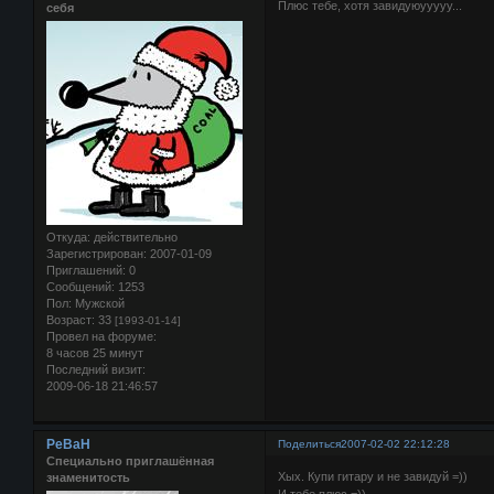
Плюс тебе, хотя завидуюууууу...
себя
Откуда:
действительно
Зарегистрирован
: 2007-01-09
Приглашений:
0
Сообщений:
1253
Пол:
Мужской
Возраст:
33
[1993-01-14]
Провел на форуме:
8 часов 25 минут
Последний визит:
2009-06-18 21:46:57
PeBaH
Поделиться
2007-02-02 22:12:28
Специально приглашённая
Хых. Купи гитару и не завидуй =))
знаменитость
И тебе плюс =))