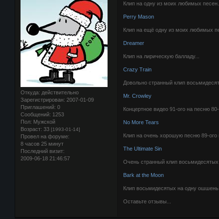
Клип на одну из моих любимых песен.
Perry Mason
Клип на ещё одну из моих любимых пе
Dreamer
Клип на лирическую балладу...
Crazy Train
Довольно странный клип восьмидесяты
Откуда:
действительно
Mr. Crowley
Зарегистрирован
: 2007-01-09
Приглашений:
0
Концертное видео 91-ого на песню 80-о
Сообщений:
1253
Пол:
Мужской
No More Tears
Возраст:
33
[1993-01-14]
Клип на очень хорошую песню 89-ого 
Провел на форуме:
8 часов 25 минут
The Ultimate Sin
Последний визит:
2009-06-18 21:46:57
Очень странный клип восьмидесятых н
Bark at the Moon
Клип восьмидесятых на одну ошшень 
Оставьте отзывы...