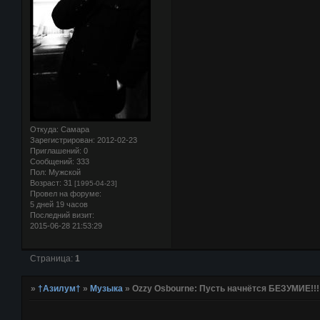
Откуда:
Самара
Зарегистрирован
: 2012-02-23
Приглашений:
0
Сообщений:
333
Пол:
Мужской
Возраст:
31
[1995-04-23]
Провел на форуме:
5 дней 19 часов
Последний визит:
2015-06-28 21:53:29
Страница:
1
»
†Азилум†
»
Музыка
»
Ozzy Osbourne: Пусть начнётся БЕЗУМИЕ!!!