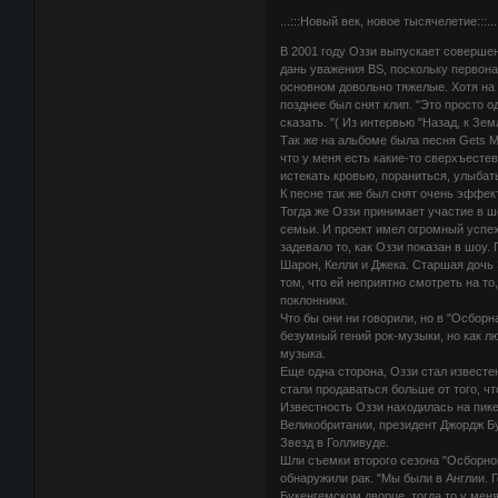
...:::Новый век, новое тысячелетие:::...
В 2001 году Оззи выпускает соверше
дань уважения BS, поскольку первона
основном довольно тяжелые. Хотя на
позднее был снят клип. "Это просто од
сказать. "( Из интервью "Назад, к Зем
Так же на альбоме была песня Gets 
что у меня есть какие-то сверхъестев
истекать кровью, пораниться, улыбать
К песне так же был снят очень эффек
Тогда же Оззи принимает участие в ш
семьи. И проект имел огромный успех
задевало то, как Оззи показан в шоу
Шарон, Келли и Джека. Старшая дочь 
том, что ей неприятно смотреть на то,
поклонники.
Что бы они ни говорили, но в "Осборн
безумный гений рок-музыки, но как лю
музыка.
Еще одна сторона, Оззи стал известен
стали продаваться больше от того, чт
Известность Оззи находилась на пике
Великобритании, президент Джордж Б
Звезд в Голливуде.
Шли съемки второго сезона "Осборнов
обнаружили рак. "Мы были в Англии. 
Букенгемском дворце, тогда то у мен