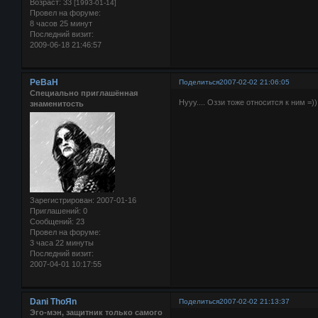
Возраст:
33
[1993-01-14]
Провел на форуме:
8 часов 25 минут
Последний визит:
2009-06-18 21:46:57
PeBaH
Поделиться
2007-02-02 21:06:05
Специально приглашённая
Нууу.... Оззи тоже относится к ним =))
знаменитость
Зарегистрирован
: 2007-01-16
Приглашений:
0
Сообщений:
23
Провел на форуме:
3 часа 22 минуты
Последний визит:
2007-04-01 10:17:55
Dani ThoЯn
Поделиться
2007-02-02 21:13:37
Эго-мэн, защитник только самого