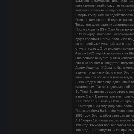
кататься на самолете. Пилот был под 
пике самолет разбился, упав на какой
человека, который находился в этом 
Смерть Рэнди сильно подействовала н
Оззи, он сильно пил. В один из разов
Техас, его арестовали и запретили вы
После ухода из BS у Оззи были трудн
CBS Рекордс, появилась необходимос
будет хорошим шагом, если Оззи войд
он не такой уж и ужасный, как о нем 
откусил голову. Этот инцидент привл
4 июля 1982 года Оззи женился на Ш
Она решила выкупить у отца контракт
Это был альбом с концертов, получив
Доном Арденом. У Дона не было желан
а денег тогда у них было мало. Этот 
вновь начали общаться только тогда,
В 1983 году вышел еще один новый ал
платиновым. Так же к одноименной пе
So Tired. Во время съемок этого кли
в шею Оззи. В результате ему пришло
2 сентября 1983 года у Оззи и Шарон
27 октября 1984 года родилась Келли,
После альбома Bark at the Moon и по
1986 году. Этот альбом стал самым 
А 17 марта 1987 года вышел альбом Ra
1988 год. Выходит новый альбом No Re
1989 год. 12-13 августа. Оззи приним