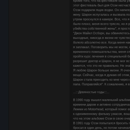
Кроме того, что на фестивале была у
этот фестеваль был для Оззи несчаст
Оззи подарили ящик водки. Он напилс
жену. Шарон испугалась и вызвала по
утром проснулся в камере. Все, что я
было плохо, меня всего трясло, но я
убийства собственной жены", я просто
"Джон Майкл Осборн, вы обвиняетесь
выходные, никогда в жизни не чувство
болело абсолютно все. Когда меня нак
я заплакал. Поговорить мы не могли, н
временного помешательства, меня сп
пройти курс лечения в специальной бо
разрешит доктор и Шарон, я не мог вс
кажется, что это не правильно. Не зн
Я люблю Шарон больше жизни. Я очен
вещи. Сейчас, когда я думаю об этом,
Шарон стала приходить ко мне через 
папа. Поправляйся". К сожалению, я 
...:::Девяностые годы:::...
В 1990 году вышел маленький альбом 
времени даром и активно сотруднича
Лемми из Motorhead, который помог ем
к одноименному фильму ужасов, вошл
что на этом альбоме Оззи в свою оче
В 1991 году Оззи попытался бросить п
бросал в один день, но потом начина