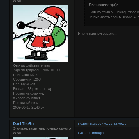
себя
Лис написал(а):
Почему тема о Fucking Prince 
не высказать свои мысли?! А н
Иначе гриппом заражу...
Откуда:
действительно
Зарегистрирован
: 2007-01-09
Приглашений:
0
Сообщений:
1253
Пол:
Мужской
Возраст:
33
[1993-01-14]
Провел на форуме:
8 часов 25 минут
Последний визит:
2009-06-18 21:46:57
Dani ThoЯn
Поделиться
2007-01-22 22:06:56
Эго-мэн, защитник только самого
Gets me through
себя