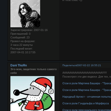
Зарегистрирован
: 2007-01-16
Приглашений:
0
Сообщений:
23
Провел на форуме:
3 часа 22 минуты
Последний визит:
2007-04-01 10:17:55
Dani ThoЯn
Поделиться
2007-02-22 16:55:21
Эго-мэн, защитник только самого
ААААААААААААААААААААААА!!!!!!
себя
Посмотрел эти две видюхи. Для тех, 
Оззи в роли Мартина Башира - "Трах
Оззи в роли Мартина Башира - "Трах
Народный Артист - отчаянная попытк
Оззи в роли Гэндальфа и Морфеуса
Оззи в роли персонального психотер