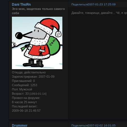
Dani ThoЯn
Поделиться
2007-01-23 17:25:09
Эго-мэн, защитник только самого
Давайте, товарищи, давайте... Чё, я з
себя
Откуда:
действительно
Зарегистрирован
: 2007-01-09
Приглашений:
0
Сообщений:
1253
Пол:
Мужской
Возраст:
33
[1993-01-14]
Провел на форуме:
8 часов 25 минут
Последний визит:
2009-06-18 21:46:57
Drummer
Поделиться
2007-02-02 16:01:05