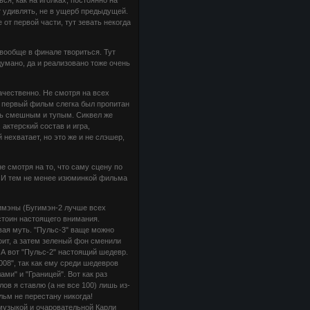
 удивлять, не в ущерб предыдущей.
от первой части, тут зевать некогда
 вообще в финале твориться. Тут
умано, да и реализовано тоже очень
ачественно. Не смотря на всех
т первый фильм слегка был пропитан
ень смешным и тупым. Сиквел же
актерский состав и игра,
нехватает, но это же и не слэшер,
 смотря на то, что саму сцену по
т. И тем не менее изюминкой фильма
имэны (Бугимэн-2 лучше всех
остоин настоящего внимания.
овая муть. "Пульс-3" ваще можно
оит, а затем зеленый фон сменили
 А вот "Пульс-2" настоящий шедевр.
008", так как ему среди шедевров
ами" и "Границей". Вот как раз
ов я ставлю (а не все 100) лишь из-
льм не перестану никогда!
узыкой и очаровательной Карли