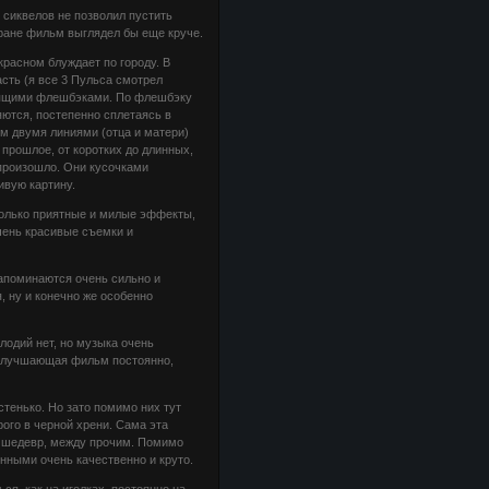
 сиквелов не позволил пустить
кране фильм выглядел бы еще круче.
красном блуждает по городу. В
сть (я все 3 Пульса смотрел
тоящими флешбэками. По флешбэку
яются, постепенно сплетаясь в
м двумя линиями (отца и матери)
прошлое, от коротких до длинных,
о произошло. Они кусочками
ивую картину.
только приятные и милые эффекты,
Очень красивые съемки и
запоминаются очень сильно и
я, ну и конечно же особенно
одий нет, но музыка очень
 улучшающая фильм постоянно,
тенько. Но зато помимо них тут
рого в черной хрени. Сама эта
же шедевр, между прочим. Помимо
ными очень качественно и круто.
я, как на иголках, постоянно на