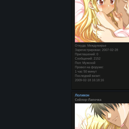
Откуда:
Междумирье
Зарегистрирован
: 2007-02-28
Приглашений:
0
Сообщений:
2152
Пол:
Мужской
Провел на форуме:
1 час 50 минут
Последний визит:
2009-02-18 16:18:16
Лоликон
Сейлор-Лапочка