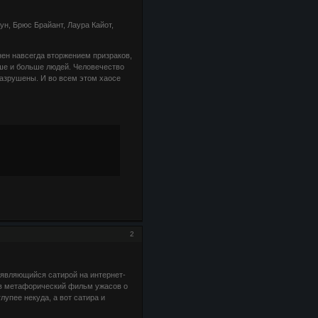
ун, Брюс Брайант, Лаура Кайот,
ен навсегда вторжением призраков,
ьше и больше людей. Человечество
разрушены. И во всем этом хаoсе
2
 являющийся сатирой на интернет-
в метафорический фильм ужасов о
упее некуда, а вот сатира и