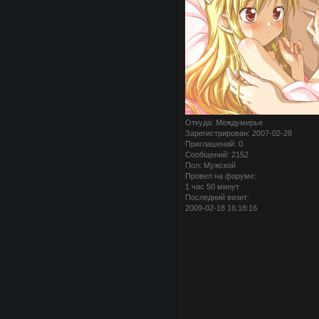
Откуда:
Междумирье
Зарегистрирован
: 2007-02-28
Приглашений:
0
Сообщений:
2152
Пол:
Мужской
Провел на форуме:
1 час 50 минут
Последний визит:
2009-02-18 16:18:16