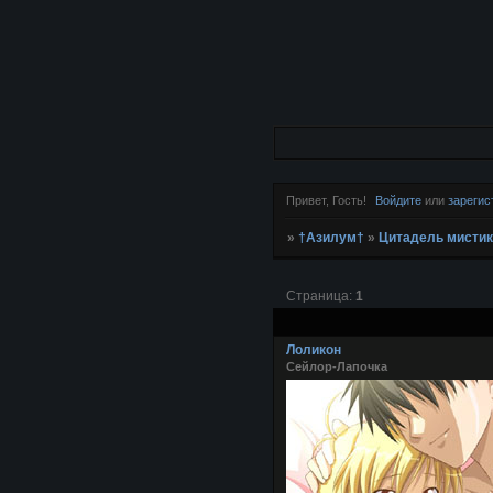
Привет, Гость!
Войдите
или
зарегис
»
†Азилум†
»
Цитадель мистик
Страница:
1
Лоликон
Сейлор-Лапочка