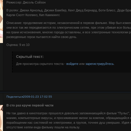
Режиссер: Джоэль Сойзон
В ролях: Джеки Арнольд, Джэми Бамбер, Кент Джуд Бернард, Боти Блисс, Доди Бра
Карли Скотт Коллинз, Кип Каммингс
Описание: продолжение истории, незаконченной в первом фильме. Мир был измен
они все так же передвигаются по электрическим сетям, при этом убивая все бол
на грани исчезновения, многие города оставлены, и все электронные технологии 
разведенные герои пытаются найти свою дочь.
Оценка: 9 из 10
Скрытый текст:
Для просмотра скрытого текста -
войдите
или
зарегистрируйтесь
.
Поделиться
2009-01-23 17:02:55
В сто раз круче первой части
Не так давно в кинотеатрах прошелся довольно запоминающийся фильм "Пульс",
манию, компьютерные вирусы, и просиживание жизни за компом, обращающийся 
порабощении нас системой не электроники, а трупов, точнее душ умерших. Идея гл
отсутствие хеппи енда фильму пошли на пользу.