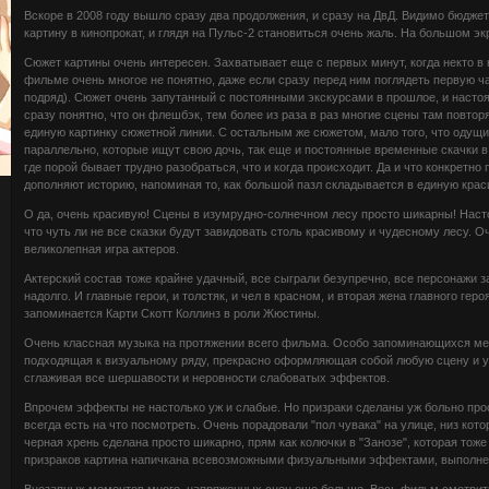
Вскоре в 2008 году вышло сразу два продолжения, и сразу на ДвД. Видимо бюджет
картину в кинопрокат, и глядя на Пульс-2 становиться очень жаль. На большом э
Сюжет картины очень интересен. Захватывает еще с первых минут, когда некто в 
фильме очень многое не понятно, даже если сразу перед ним поглядеть первую ча
подряд). Сюжет очень запутанный с постоянными экскурсами в прошлое, и нас
сразу понятно, что он флешбэк, тем более из раза в раз многие сцены там повтор
единую картинку сюжетной линии. С остальным же сюжетом, мало того, что одущи
параллельно, которые ищут свою дочь, так еще и постоянные временные скачки в 
где порой бывает трудно разобраться, что и когда происходит. Да и что конкретн
дополняют историю, напоминая то, как большой пазл складывается в единую крас
О да, очень красивую! Сцены в изумрудно-солнечном лесу просто шикарны! Нас
что чуть ли не все сказки будут завидовать столь красивому и чудесному лесу. 
великолепная игра актеров.
Актерский состав тоже крайне удачный, все сыграли безупречно, все персонажи 
надолго. И главные герои, и толстяк, и чел в красном, и вторая жена главного геро
запоминается Карти Скотт Коллинз в роли Жюстины.
Очень классная музыка на протяжении всего фильма. Особо запоминающихся мел
подходящая к визуальному ряду, прекрасно оформляющая собой любую сцену и
сглаживая все шершавости и неровности слабоватых эффектов.
Впрочем эффекты не настолько уж и слабые. Но призраки сделаны уж больно прос
всегда есть на что посмотреть. Очень порадовали "пол чувака" на улице, низ кото
черная хрень сделана просто шикарно, прям как колючки в "Занозе", которая то
призраков картина напичкана всевозможными физуальными эффектами, выполнен
Внезапных моментов много, напряженных сцен еще больше. Весь фильм смотритьс