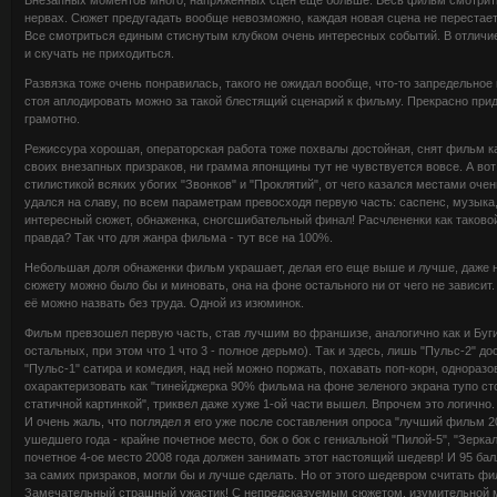
нервах. Сюжет предугадать вообще невозможно, каждая новая сцена не перестает
Все смотриться единым стиснутым клубком очень интересных событий. В отличие 
и скучать не приходиться.
Развязка тоже очень понравилась, такого не ожидал вообще, что-то запредельное
стоя аплодировать можно за такой блестящий сценарий к фильму. Прекрасно прид
грамотно.
Режиссура хорошая, операторская работа тоже похвалы достойная, снят фильм к
своих внезапных призраков, ни грамма японщины тут не чувствуется вовсе. А во
стилистикой всяких убогих "Звонков" и "Проклятий", от чего казался местами оч
удался на славу, по всем параметрам превосходя первую часть: саспенс, музыка, 
интересный сюжет, обнаженка, сногсшибательный финал! Расчлененки как таковой 
правда? Так что для жанра фильма - тут все на 100%.
Небольшая доля обнаженки фильм украшает, делая его еще выше и лучше, даже не
сюжету можно было бы и миновать, она на фоне остального ни от чего не зависи
её можно назвать без труда. Одной из изюминок.
Фильм превзошел первую часть, став лучшим во франшизе, аналогично как и Буг
остальных, при этом что 1 что 3 - полное дерьмо). Так и здесь, лишь "Пульс-2" д
"Пульс-1" сатира и комедия, над ней можно поржать, похавать поп-корн, однораз
охарактеризовать как "тинейджерка 90% фильма на фоне зеленого экрана тупо ст
статичной картинкой", триквел даже хуже 1-ой части вышел. Впрочем это логично.
И очень жаль, что поглядел я его уже после составления опроса "лучший фильм 2
ушедшего года - крайне почетное место, бок о бок с гениальной "Пилой-5", "Зеркал
почетное 4-ое место 2008 года должен занимать этот настоящий шедевр! И 95 балл
за самих призраков, могли бы и лучше сделать. Но от этого шедевром считать фи
Замечательный страшный ужастик! С непредсказуемым сюжетом, изумительной м