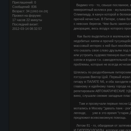
Приглашений:
0
Видимо что - то, свыше посланное, 
Сообщений:
836
невероятный всплеск рок - музыкалнь
Возраст:
34
[1992-04-28]
Олимпиаду, в канун которой в белока
Провел на форуме:
прочей нечистью. В Питере, слава бо
17 часов 22 минуты
с невских берегов. Чем было занять
Последний визит:
декорацию, весь воздух которого про
2012-03-14 08:32:57
Как было выделиться в маленьком гр
недобитых хиппи и прочей тусующейс
массовый интерес к ней был неизбеж
что сказать свое слово друзьям под г
или устроить художественную выстав
сопли и вздохи т.н. самодеятельной 
проблемы, которые не всегда исчеза
Шлялись по раздолбанным питерским
пэтэушник Виктор Цой. Первый игра
гитару в ПАЛАТЕ N6, и оба заходили 
главному и идейному панку города на 
репетировали АВТОМАТИЧЕСКИЕ УДОВ
вино, слушали свежие западные плас
Там и прозвучали первые песни Ц
мотались в Москву "давать панк - р
легенде, уже в это время "старик Д
предложил всевозможную помощь.
Летом 81 - го, обалдевая от затягив
И ГИПЕРБОЛОИДЫ, которую уже осенью