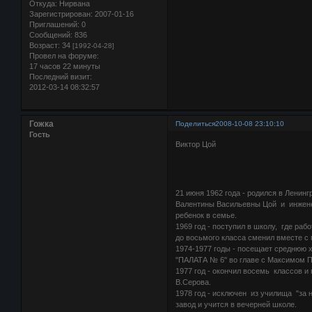
Откуда:
Нирвана
Зарегистрирован
: 2007-01-16
Приглашений:
0
Сообщений:
836
Возраст:
34
[1992-04-28]
Провел на форуме:
17 часов 22 минуты
Последний визит:
2012-03-14 08:32:57
Гожка
Поделиться
2008-10-08 23:10:10
Гость
Виктор Цой
21 июня 1962 года - родился в Ленин
Валентины Васильевны Цой и инжен
ребенок в семье.
1969 год - поступил в школу, где раб
до восьмого класса сменил вместе с
1974-1977 годы - посещает среднюю 
"ПАЛАТА № 6" во главе с Максимом 
1977 год - окончил восемь классов 
В.Серова.
1978 год - исключен из училища "за
завод и учится в вечерней школе.