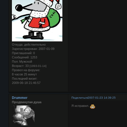
Откуда:
действительно
Зарегистрирован
: 2007-01-09
Приглашений:
0
Сообщений:
1253
Пол:
Мужской
Возраст:
33
[1993-01-14]
Провел на форуме:
8 часов 25 минут
Последний визит:
2009-06-18 21:46:57
Drummer
Поделиться
2007-01-23 14:39:25
Продвинутая душа
Я исправил.