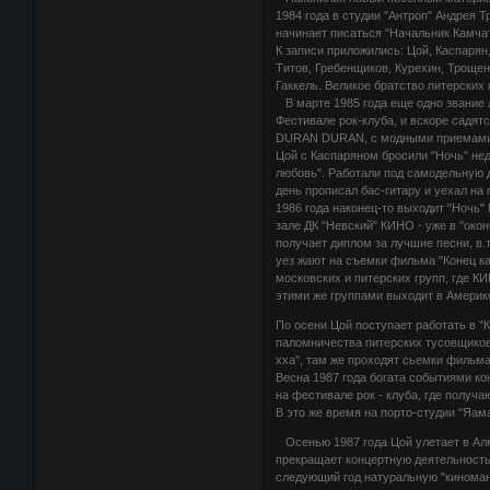
1984 года в студии "Антроп" Андрея Т
начинает писаться "Начальник Камчат
К записи приложились: Цой, Каспарян
Титов, Гребенщиков, Курехин, Трощен
Гаккель. Великое братство питерских
В марте 1985 года еще одно звание 
Фестивале рок-клуба, и вскоре садят
DURAN DURAN, с модными приемами иг
Цой с Каспаряном бросили "Ночь" не
любовь". Работали под самодельную д
день прописал бас-гитару и уехал на 
1986 года наконец-то выходит "Ночь"
зале ДК "Невский" КИНО - уже в "окон
получает диплом за лучшие песни, в.
уез жают на съемки фильма "Конец к
московских и питерских групп, где
этими же группами выходит в Америке
По осени Цой поступает работать в "
паломничества питерских тусовщиков
хха", там же проходят сьемки фильма
Весна 1987 года богата событиями к
на фестивале рок - клуба, где получ
В это же время на порто-студии "Яам
Осенью 1987 года Цой улетает в Алм
прекращает концертную деятельность,
следующий год натуральную "киноман