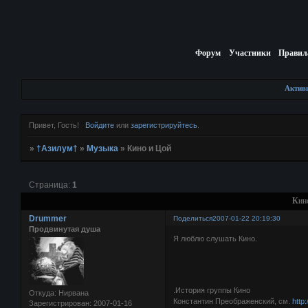
Форум
Участники
Правил
Актив
Привет, Гость!
Войдите
или
зарегистрируйтесь
.
»
†Азилум†
»
Музыка
»
Кино и Цой
Страница:
1
Кин
Drummer
Поделиться
2007-01-22 20:19:30
Продвинутая душа
Я люблю слушать Кино.
.История группы Кино
Откуда:
Нирвана
Константин Преображенский, см.
http
Зарегистрирован
: 2007-01-16