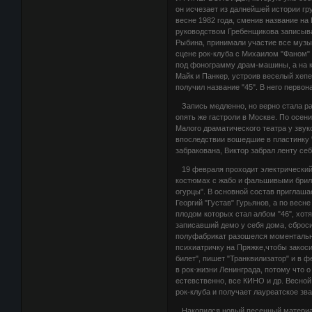
он исчезает из далнейшей истории гру
весне 1982 года, сменив название на
руководством Гребенщикова записыва
Рыбина, принимали участие все музы
сцене рок-клуба с Михаилом "Фаном
под фонограмму драм-машины, а на ко
Майк и Панкер, устроив веселый хепе
получил название "45". В него первон
Запись медленно, но верно стала рас
опять же гастроли в Москве. По осе
Малого драматического театра у звуко
впоследствии вошедшие в пластинку 
забракована, Виктор забрал ленту себ
19 февраля проходит электрический
костюмах с жабо и фальшивыми брилл
огурцы". В основной состав приглаша
Георгий "Густав" Гурьянов, а по весн
плодом которых стал албом "46", хот
записавший демо у себя дома, сбросил
полуфабрикат разошелся моментально
психиатричку на Пряжке,чтобы закоси
билет", пишет "Транквилизатор" и в 
в рок-жизни Ленинграда, потому что о
естевственно, все КИНО и др. Весной
рок-клуба и получает лауреатское зв
Накопился новый песенный материа