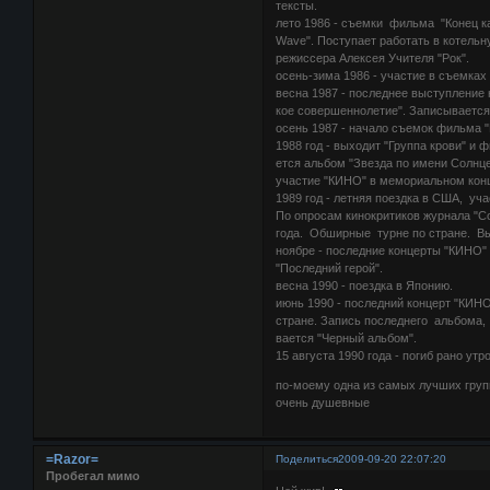
тексты.
лето 1986 - съемки фильма "Конец к
Wave". Поступает работать в котель
режиссера Алексея Учителя "Рок".
осень-зима 1986 - участие в съемках 
весна 1987 - последнее выступление 
кое совершеннолетие". Записывается 
осень 1987 - начало съемок фильма "
1988 год - выходит "Группа крови" и
ется альбом "Звезда по имени Солнце"
участие "КИНО" в мемориальном кон
1989 год - летняя поездка в США, уч
По опросам кинокритиков журнала "С
года. Обширные турне по стране. Вы
ноябре - последние концерты "КИНО" 
"Последний герой".
весна 1990 - поездка в Японию.
июнь 1990 - последний концерт "КИНО
стране. Запись последнего альбома
вается "Черный альбом".
15 августа 1990 года - погиб рано ут
по-моему одна из самых лучших груп
очень душевные
=Razor=
Поделиться
2009-09-20 22:07:20
Пробегал мимо