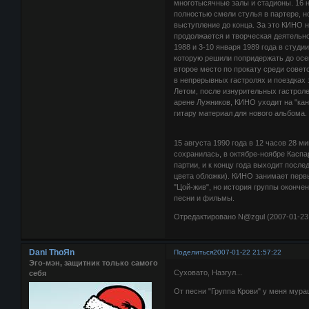
многотысячные залы и стадионы. 16 
полностью смели стулья в партере, н
выступление до конца. За это КИНО 
продолжается и творческая деятельно
1988 и 3-10 января 1989 года в студ
которую решили попридержать до осен
второе место по прокату среди совет
в непрерывных гастролях и поездках 
Летом, после изнурительных гастрол
арене Лужников, КИНО уходит на "ка
гитару материал для нового альбома.
15 августа 1990 года в 12 часов 28 м
сохранилась, в октябре-ноябре Кас
партии, и к концу года выходит после
цвета обложки). КИНО занимает первы
"Цой-жив", но история группы окончен
песни и фильмы.
Отредактировано N@zgul (2007-01-23 
Dani ThoЯn
Поделиться
2007-01-22 21:57:22
Эго-мэн, защитник только самого
Суховато, Назгул...
себя
От песни "Группа Крови" у меня мураш