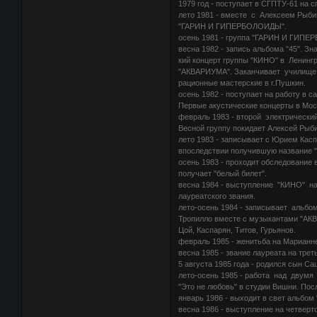
1979 год - поступает в СГПТУ-61 на с
лето 1981 - вместе с Алексеем Рыб
"ГАРИН И ГИПЕРБОЛОИДЫ".
осень 1981 - группа "ГАРИН И ГИПЕР
весна 1982 - запись альбома "45". З
кий концерт группы "КИНО" в Ленинг
"АКВАРИУМА". Заканчивает училище с
рационные мастерские в г.Пушкин.
осень 1982 - поступает на работу в 
Первые акустические концерты в Мос
февраль 1983 - второй электрическ
Весной группу покидает Алексей Рыби
лето 1983 - записывает с Юрием Кас
впоследствии получившую название "
осень 1983 - проходит обследование
получает "белый билет".
весна 1984 - выступление "КИНО" н
лауреатского звания.
лето-осень 1984 - записывает альбо
Тропилло вместе с музыкантами "АК
Цой, Каспарян, Титов, Гурьянов.
февраль 1985 - женитьба на Марианн
весна 1985 - звание лауреата на тре
5 августа 1985 года - родился сын Са
лето-осень 1985 - работа над двумя
"Это не любовь" в студии Вишни. Пос
январь 1986 - выходит в свет альбом 
весна 1986 - выступление на четвер