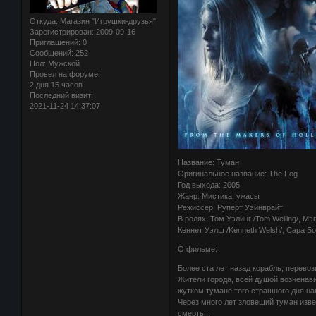
Откуда:
Магазин "Игрушки-друзья"
Зарегистрирован
: 2009-09-16
Приглашений:
0
Сообщений:
252
Пол:
Мужской
Провел на форуме:
2 дня 15 часов
Последний визит:
2021-11-24 14:37:07
Название: Туман
Оригинальное название: The Fog
Год выхода: 2005
Жанр: Мистика, ужасы
Режиссер: Руперт Уэйнврайт
В ролях: Том Уэлинг /Tom Welling/, Мэ
Кеннет Уэлш /Kenneth Welsh/, Сара Бо
О фильме:
Более ста лет назад корабль, перево
Жители города, всей душой возненав
жутком тумане того страшного дня н
Через много лет зловещий туман изве
смерть...