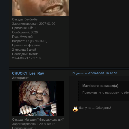
Откуда:
Бе-бе-бе
Зарегистрирован
: 2007-01-09
Приглашений:
0
Сообщений:
8620
Пол:
Мужской
Возраст:
47
[1979-03-03]
Провел на форуме:
2 месяца 8 дней
Последний визит:
2024-09-21 17:37:32
CHUCKY_Lee_Ray
Поделиться
2009-10-01 19:20:53
Авторитет
Manticore написал(а):
Поверишь, что на момент съёмо
Да ну на ...!Обалдеть!
Откуда:
Магазин "Игрушки-друзья"
Зарегистрирован
: 2009-09-16
Приглашений:
0