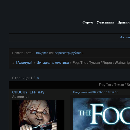
Форум
Участники
Правил
Актив
Привет, Гость!
Войдите
или
зарегистрируйтесь
.
»
†Азилум†
»
Цитадель мистики
»
Fog, The / Туман / Rupert Wainwrig
Страница:
1
2
»
Fog, The / Туман / R
CHUCKY_Lee_Ray
Поделиться
2009-09-30 18:56:30
Авторитет