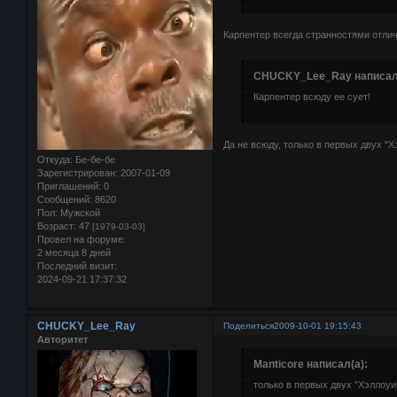
Карпентер всегда странностями отли
CHUCKY_Lee_Ray написал(
Карпентер всюду ее сует!
Да не всюду, только в первых двух "Х
Откуда:
Бе-бе-бе
Зарегистрирован
: 2007-01-09
Приглашений:
0
Сообщений:
8620
Пол:
Мужской
Возраст:
47
[1979-03-03]
Провел на форуме:
2 месяца 8 дней
Последний визит:
2024-09-21 17:37:32
CHUCKY_Lee_Ray
Поделиться
2009-10-01 19:15:43
Авторитет
Manticore написал(а):
только в первых двух "Хэллоуи