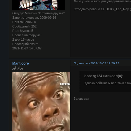
Лицо у нее кстати для двадцатилетней
Отредактировано CHUCKY_Lee_Ray (2
Откуда:
Магазин "Игрушки-друзья"
Зарегистрирован
: 2009-09-16
Приглашений:
0
Сообщений:
252
Пол:
Мужской
Провел на форуме:
2 дня 15 часов
Последний визит:
2021-11-24 14:37:07
Manticore
Поделиться
2009-10-02 17:59:13
برای ایر
leoberg124 написал(а):
Однако рейтинг R всё-таки стои
За сиськи.