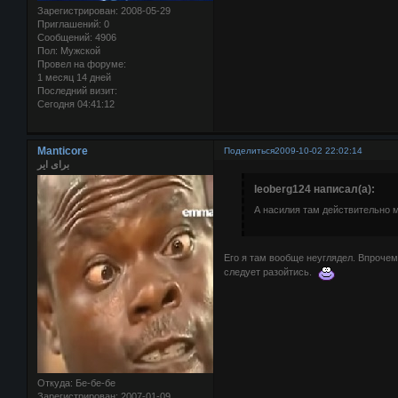
Зарегистрирован
: 2008-05-29
Приглашений:
0
Сообщений:
4906
Пол:
Мужской
Провел на форуме:
1 месяц 14 дней
Последний визит:
Сегодня 04:41:12
Manticore
Поделиться
2009-10-02 22:02:14
برای ایر
leoberg124 написал(а):
А насилия там действительно 
Его я там вообще неуглядел. Впрочем
следует разойтись.
Откуда:
Бе-бе-бе
Зарегистрирован
: 2007-01-09