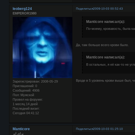
leoberg124
Поделиться
2009-10-03 00:52:43
EMPEROR1980
Manticore написал(а):
По-моему, кровавость, была как
Да, там больше всего крови было.
Manticore написал(а):
В остальных, я её как-то не угл
Вроде в 5 уровень крови выше был, ч
Зарегистрирован
: 2008-05-29
Приглашений:
0
Сообщений:
4906
Пол:
Мужской
Провел на форуме:
1 месяц 14 дней
Последний визит:
Сегодня 04:41:12
Manticore
Поделиться
2009-10-03 01:25:10
برای ایر