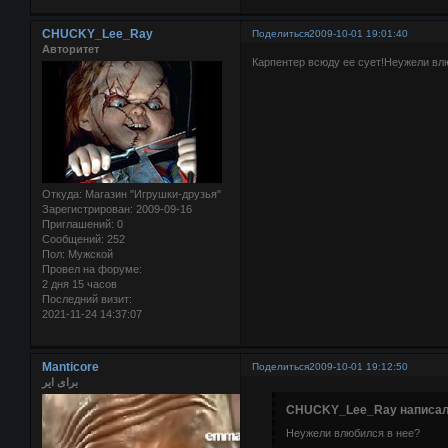
CHUCKY_Lee_Ray
Поделиться
2009-10-01 19:01:40
Авторитет
Карпентер всюду ее сует!Неужели вл
Откуда:
Магазин "Игрушки-друзья"
Зарегистрирован
: 2009-09-16
Приглашений:
0
Сообщений:
252
Пол:
Мужской
Провел на форуме:
2 дня 15 часов
Последний визит:
2021-11-24 14:37:07
Manticore
Поделиться
2009-10-01 19:12:50
برای ایر
CHUCKY_Lee_Ray написал(
Неужели влюбился в нее?