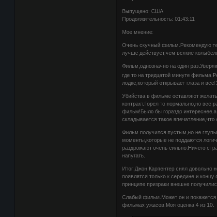
Выпущено: США
Продолжительность: 01:43:11
Мое мнение:
Очень скучный фильм.Рекомендую тем
лучше действует,чем всякие колыбел
Фильм,однозначно на один раз.Уверяю
где то на тридцатой минуте фильма.
лодке,который открывает глаза и все
Убийства в фильме оставляют желать 
контракт.Горел то нормально,но все р
фильм!Было бы гораздо интереснее,а
складывается такое впечатление,что 
Фильм получился пустым,но не глупы
моменты,которые не поддаются логич
раздрожают очень сильно.Ничего стра
напугать.
Итог:Джон Карпентер снял довольно 
появлятся только к середине и конц
принципе призраки внешне получилис
Слабый фильм.Может он и покажется
фильмах ужасов.Моя оценка 4 из 10.