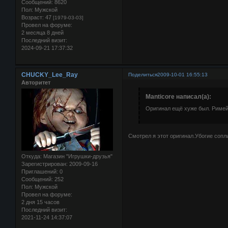
Сообщений:
8620
Пол:
Мужской
Возраст:
47
[1979-03-03]
Провел на форуме:
2 месяца 8 дней
Последний визит:
2024-09-21 17:37:32
CHUCKY_Lee_Ray
Поделиться
2009-10-01 16:55:13
Авторитет
Manticore написал(а):
Оригинал ещё хуже был. Римей
Смотрел я этот оригинал.Убогие соп
Откуда:
Магазин "Игрушки-друзья"
Зарегистрирован
: 2009-09-16
Приглашений:
0
Сообщений:
252
Пол:
Мужской
Провел на форуме:
2 дня 15 часов
Последний визит:
2021-11-24 14:37:07