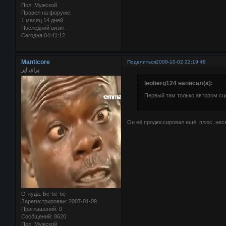
Пол:
Мужской
Провел на форуме:
1 месяц 14 дней
Последний визит:
Сегодня 04:41:12
Manticore
Поделиться
2009-10-02 22:19:48
برای ایر
leoberg124 написал(а):
Первый там только автором сц
Он её продюссировал ещё, плюс, неск
Откуда:
Бе-бе-бе
Зарегистрирован
: 2007-01-09
Приглашений:
0
Сообщений:
8620
Пол:
Мужской