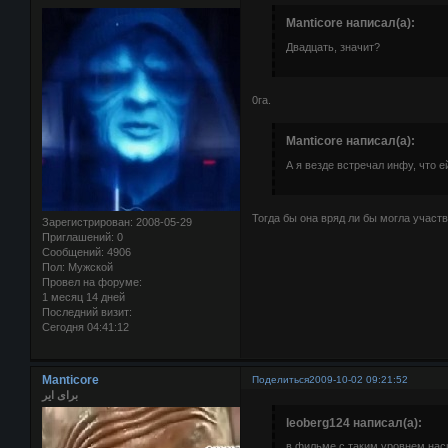
Manticore написал(а):
Двадцать, значит?
0га.
Manticore написал(а):
А я везде встречал инфу, что е
Тогда бы она вряд ли бы могла участ
Зарегистрирован
: 2008-05-29
Приглашений:
0
Сообщений:
4906
Пол:
Мужской
Провел на форуме:
1 месяц 14 дней
Последний визит:
Сегодня 04:41:12
Manticore
Поделиться
2009-10-02 09:21:52
برای ایر
leoberg124 написал(а):
в фильме с таким уровнем нас