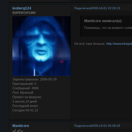
leoberg124
Поделиться
2009-10-01 22:26:13
EMPEROR1980
Manticore написал(а):
Поверишь, что на момент съёмо
Не всё-таки больше.
http://www.kinopoi
Зарегистрирован
: 2008-05-29
Приглашений:
0
Сообщений:
4906
Пол:
Мужской
Провел на форуме:
1 месяц 14 дней
Последний визит:
Сегодня 04:41:12
Manticore
Поделиться
2009-10-02 00:08:29
برای ایر