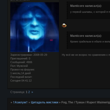
Manticore написал(а):
у первой шалавы, с которой я 
Manticore написал(а):
Кроме грабельки в ебало и вил
Ну всё же он возрос по сравнению с 
Зарегистрирован
: 2008-05-29
Приглашений:
0
Сообщений:
4906
Пол:
Мужской
Провел на форуме:
1 месяц 14 дней
Последний визит:
Сегодня 04:41:12
Страница:
1
2
»
»
†Азилум†
»
Цитадель мистики
»
Fog, The / Туман / Rupert Wainwrig