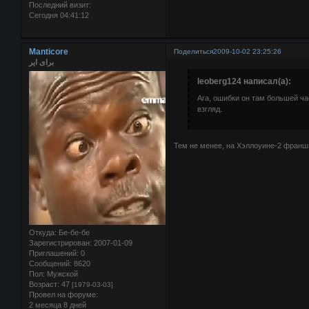
Последний визит:
Сегодня 04:41:12
Manticore
Поделиться
2009-10-02 23:25:26
برای ایر
leoberg124 написал(а):
Ага, ошибки он там большей ча
взгляд.
Тем не менее, на Хэллоуине-2 франш
Откуда:
Бе-бе-бе
Зарегистрирован
: 2007-01-09
Приглашений:
0
Сообщений:
8620
Пол:
Мужской
Возраст:
47
[1979-03-03]
Провел на форуме:
2 месяца 8 дней