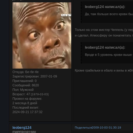
leoberg124 написал(а):
Да, там больше всего крови бы
Только на этом мистер Чеппель (у пе
и сделал. Атмосферу он понагнетать т
leoberg124 написал(а):
Вроде в 5 уровень крови выше 
Кроме грабельки в ебало и вилы в ж0п
Откуда:
Бе-бе-бе
Зарегистрирован
: 2007-01-09
Приглашений:
0
Сообщений:
8620
Пол:
Мужской
Возраст:
47
[1979-03-03]
Провел на форуме:
2 месяца 8 дней
Последний визит:
2024-09-21 17:37:32
leoberg124
Поделиться
2009-10-03 01:30:19
EMPEROR1980