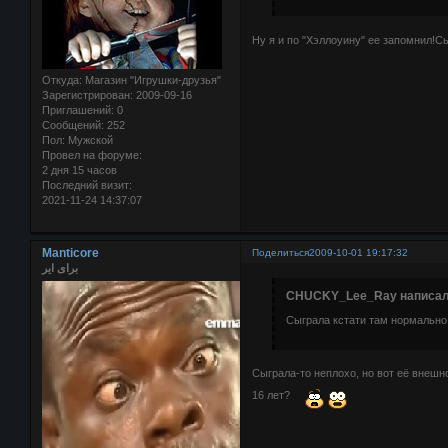
Ну я и по "Хэллоуину" ее запомнил!С
Откуда:
Магазин "Игрушки-друзья"
Зарегистрирован
: 2009-09-16
Приглашений:
0
Сообщений:
252
Пол:
Мужской
Провел на форуме:
2 дня 15 часов
Последний визит:
2021-11-24 14:37:07
Manticore
Поделиться
2009-10-01 19:17:32
برای ایر
CHUCKY_Lee_Ray написал(
Сыграла кстати там нормально
Сыграла-то неплохо, но вот её внешно
16 лет?