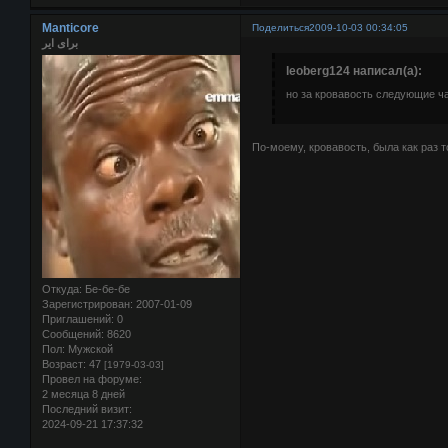
Manticore
Поделиться
2009-10-03 00:34:05
برای ایر
leoberg124 написал(а):
но за кровавость следующие ча
По-моему, кровавость, была как раз то
Откуда:
Бе-бе-бе
Зарегистрирован
: 2007-01-09
Приглашений:
0
Сообщений:
8620
Пол:
Мужской
Возраст:
47
[1979-03-03]
Провел на форуме:
2 месяца 8 дней
Последний визит:
2024-09-21 17:37:32