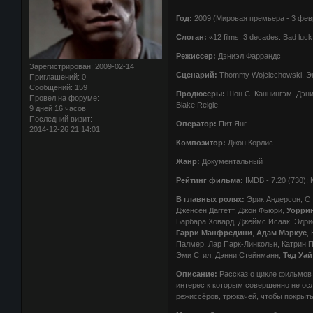
Год:
2009 (Мировая премьера - 3 фев
Слоган:
«12 films. 3 decades. Bad luck
Режиссер:
Дэниэл Фаррандс
Зарегистрирован
: 2009-02-14
Сценарий:
Thommy Wojciechowski, Э
Приглашений:
0
Сообщений:
159
Продюсеры:
Шон С. Каннингэм, Дэниэ
Провел на форуме:
Blake Reigle
9 дней 16 часов
Последний визит:
Оператор:
Пит Янг
2014-12-26 21:14:01
Композитор:
Джон Корлис
Жанр:
Документальный
Рейтинг фильма:
IMDB - 7.20 (730); 
В главных ролях:
Эрик Андерсон, С
Дженсен Даггетт, Джон Фьюри,
Уорри
Барбара Ховард, Джеймс Исаак, Эдри
Гарри Манфредини
,
Адам Маркус
,
Палмер, Лар Парк-Линкольн, Катрин 
Эми Стил, Дэнни Стейнманн,
Тед Уай
Описание:
Рассказ о цикле фильмов 
интерес к которым совершенно не осл
режиссёров, трюкачей, чтобы покрыт