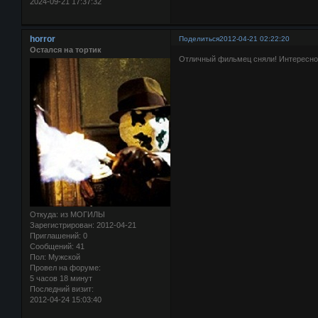
2024-09-21 17:37:32
horror
Поделиться
2012-04-21 02:22:20
Остался на тортик
Отличный фильмец сняли! Интересно 
Откуда:
из МОГИЛЫ
Зарегистрирован
: 2012-04-21
Приглашений:
0
Сообщений:
41
Пол:
Мужской
Провел на форуме:
5 часов 18 минут
Последний визит:
2012-04-24 15:03:40