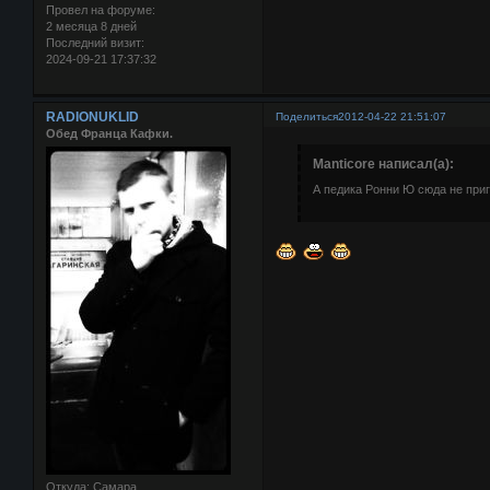
Провел на форуме:
2 месяца 8 дней
Последний визит:
2024-09-21 17:37:32
RADIONUKLID
Поделиться
2012-04-22 21:51:07
Обед Франца Кафки.
Manticore написал(а):
А педика Ронни Ю сюда не приг
Откуда:
Самара