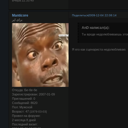
Вчера 22:33:45
Manticore
Поделиться
2009-12-04 22:08:14
برای ایر
AnD написал(а):
Ты вроде недолюбливаешь этог
Я его как сценариста недолюбливаю.
Откуда:
Бе-бе-бе
Зарегистрирован
: 2007-01-09
Приглашений:
0
Сообщений:
8620
Пол:
Мужской
Возраст:
47
[1979-03-03]
Провел на форуме:
2 месяца 8 дней
Последний визит: