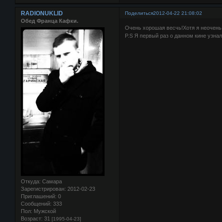
RADIONUKLID
Поделиться
2012-04-22 21:08:02
Обед Франца Кафки.
Очень хорошая весчь!Хотя я неочень
P.S Я первый раз о данном кине узнал
Откуда:
Самара
Зарегистрирован
: 2012-02-23
Приглашений:
0
Сообщений:
333
Пол:
Мужской
Возраст:
31
[1995-04-23]