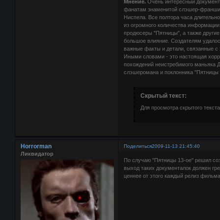
Мнение.
Очень интересный документа
фанатам знаменитой слэшер-франшиз
Ниспела. Все полтора часа длительн
из огромного количества информации
продюсеры "Пятницы", а также другие
большое влияние. Создателям удалос
важные факты и детали, связанные с
Иными словами - это настоящая хор
похождений неистребимого маньяка Д
слэшеромана и поклонника "Пятницы 1
Скрытый текст:
Для просмотра скрытого текста
Horrorman
Поделиться
2009-11-13 21:45:40
Ликвидатор
По случаю "Пятницы 13-ое" решил со
выход таких документалок должен гре
ценнее от этого каждый релиз фильм