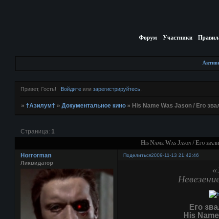
Форум
Участники
Правил
Актив
Привет, Гость!
Войдите
или
зарегистрируйтесь
.
»
†Азилум†
»
Документальное кино
»
His Name Was Jason / Его звал
Страница:
1
His Name Was Jason / Его звали
Horrorman
Поделиться
2009-11-13 21:42:46
Ликвидатор
«
Невезение
Его зва
His Name 