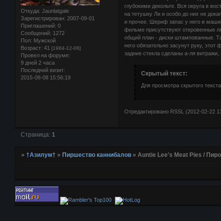
глубокими декольте. Вся округа в во
Откуда:
Jaunlatgale
на тетушку Ли и особо до них не док
Зарегистрирован
: 2007-09-01
и прочее. Шериф запас у него в маши
Приглашений:
0
фильме присутствуют откровенные ля
Сообщений:
1272
общий план - диски штампованные. Та
Пол:
Мужской
него обязательно засунут руку, этот
Возраст:
41
[1984-12-06]
задние стекла сделаны а-ля витражи, 
Провел на форуме:
9 дней 2 часа
Последний визит:
Скрытый текст:
2015-08-08 15:56:19
Для просмотра скрытого текста
Отредактировано RSSL (2012-02-22 13
Страница:
1
»
†Азилум†
»
Пиршество каннибалов
»
Auntie Lee's Meat Pies / Пи