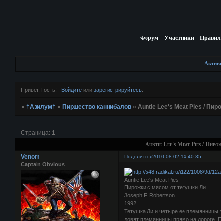
Форум
Участники
Правил
Актив
Привет, Гость!
Войдите
или
зарегистрируйтесь
.
»
†Азилум†
»
Пиршество каннибалов
»
Auntie Lee's Meat Pies / Пи
Страница:
1
Auntie Lee's Meat Pies / Пир
Venom
Поделиться
2010-08-02 14:40:35
Captain Obvious
Auntie Lee's Meat Pies
Пирожки с мясом от тетушки Ли
Joseph F. Robertson
1992
Тетушка Ли и четыре ее племянницы 
ловят племянницы прямо на дороге. 