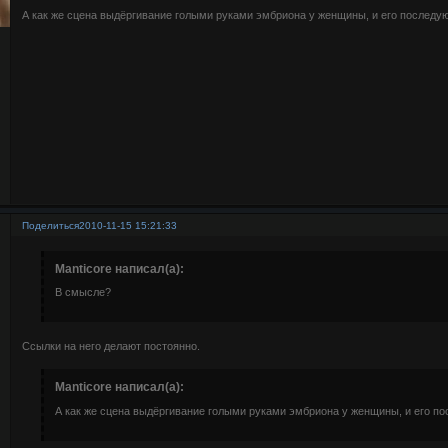
А как же сцена выдёргивание голыми руками эмбриона у женщины, и его последу
Поделиться
2010-11-15 15:21:33
Manticore написал(а):
В смысле?
Ссылки на него делают постоянно.
Manticore написал(а):
А как же сцена выдёргивание голыми руками эмбриона у женщины, и его п