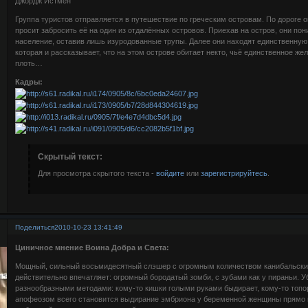
Джордж Истмен
Группа туристов отправляется в путешествие по греческим островам. По дороге о
просит забросить её на один из отдалённых островов. Приехав на остров, они пони
население, оставив лишь изуродованные трупы. Далее они находят единственну
которая и рассказывает, что на этом острове обитает некто, чьё единственное ж
плоть…
Кадры:
Скрытый текст:
Для просмотра скрытого текста -
войдите
или
зарегистрируйтесь
.
Поделиться
2010-10-23 13:41:49
Циничное мнение Воина Добра и Света:
Мощный, сильный восьмидесятный слэшер с огромным количеством канибальских
действительно впечатляет: огромный бородатый зомби, с зубами как у пираньи. 
разнообразными методами: кому-то кишки голыми руками быдирает, кому-то топо
апофеозом всего становится выдирание эмбриона у беременной женщины прямо на