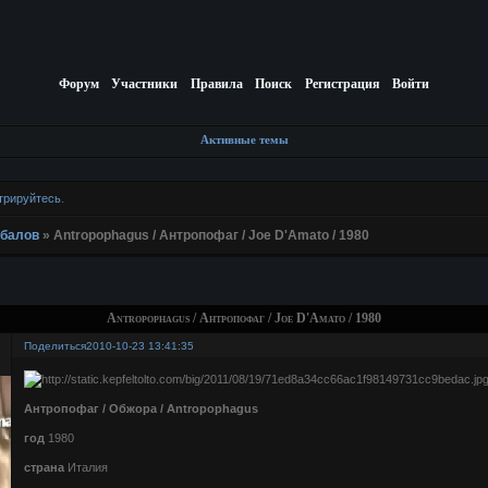
Форум
Участники
Правила
Поиск
Регистрация
Войти
Активные темы
трируйтесь
.
ибалов
»
Antropophagus / Антропофаг / Joe D'Amato / 1980
Antropophagus / Антропофаг / Joe D'Amato / 1980
Поделиться
2010-10-23 13:41:35
Антропофаг / Обжора / Antropophagus
год
1980
страна
Италия