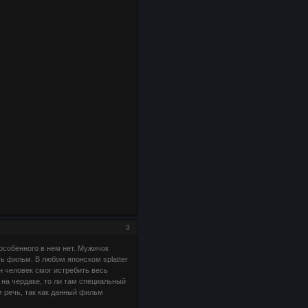
3
особенного в нем нет. Мужичок
ть фильм. В любом японском splatter
 человек смог истребить весь
 на чердаке, то ли там специальный
м речь, так как данный фильм