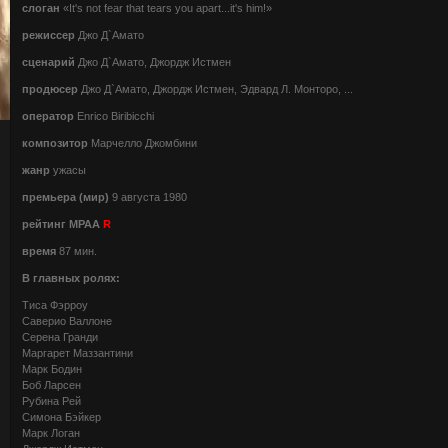
слоган
«It's not fear that tears you apart...it's him!»
режиссер
Джо Д`Амато
сценарий
Джо Д`Амато, Джордж Истмен
продюсер
Джо Д`Амато, Джордж Истмен, Эдвард Л. Монторо, ...
оператор
Enrico Biribicchi
композитор
Марчелло Джомбини
жанр
ужасы
премьера (мир)
9 августа 1980
рейтинг MPAA
R
время
87 мин.
В главных ролях:
Тиса Фэрроу
Саверио Валлоне
Серена Гранди
Маргарет Маззантини
Марк Бодин
Боб Ларсен
Рубина Рей
Симона Бэйкер
Марк Логан