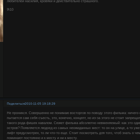
любителей насилия, кровяки и действительно страшного.
9\10
Поделиться
2010-11-05 19:18:29
Не проникся. Совершенно не понимаю восторгов по поводу этого фильма: ничего 
пытается сам себя съесть, это, конечно, концепт, но из-за этого не стоит запреща
такого рода фишек навалом. Сюжет фильма абсолютно невменяемый: как это один
остров? Появляется людоед из самых неожиданных мест: то он на улице, а то уже
лифт предусмотрен, то ли что-то еще. Стоит посмотреть для того, чтоб знать о че
поминают постоянно и к месту и ни к месту.