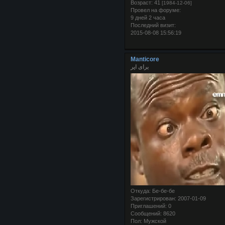
Возраст:
41
[1984-12-06]
Провел на форуме:
9 дней 2 часа
Последний визит:
2015-08-08 15:56:19
Manticore
برای ایر
Откуда:
Бе-бе-бе
Зарегистрирован
: 2007-01-09
Приглашений:
0
Сообщений:
8620
Пол:
Мужской