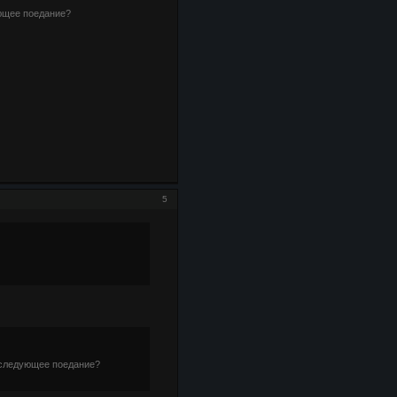
ющее поедание?
5
оследующее поедание?