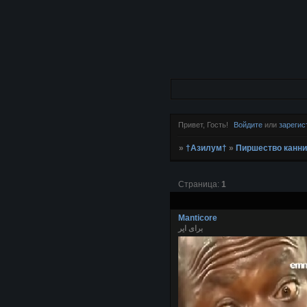
Привет, Гость!
Войдите
или
зарегис
»
†Азилум†
»
Пиршество канн
Страница:
1
Manticore
برای ایر