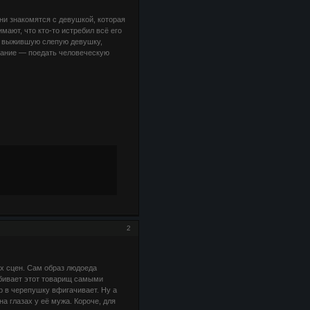
ни знакомятся с девушкой, которая
мают, что кто-то истребил всё его
ю выжившую слепую девушку,
елание — поедать человеческую
2
 сцен. Сам образ людоеда
Убивает этот товарищ самыми
р в черепушку вфигачивает. Ну а
 глазах у её мужа. Короче, для