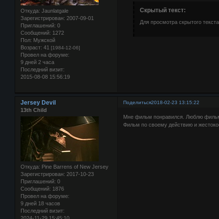
Скрытый текст:
Откуда:
Jaunlatgale
Зарегистрирован
: 2007-09-01
Для просмотра скрытого текста
Приглашений:
0
Сообщений:
1272
Пол:
Мужской
Возраст:
41
[1984-12-06]
Провел на форуме:
9 дней 2 часа
Последний визит:
2015-08-08 15:56:19
Jersey Devil
Поделиться
2018-02-23 13:15:22
13th Child
Мне фильм понравился. Люблю фильм
Фильм по своему действию и жестоко
Откуда:
Pine Barrens of New Jersey
Зарегистрирован
: 2017-10-23
Приглашений:
0
Сообщений:
1876
Провел на форуме:
9 дней 18 часов
Последний визит:
2024-11-29 15:45:10