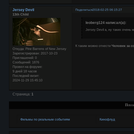
Jersey Devil
Поделиться
2018-02-25 06:15:27
13th Child
leoberg124 написал(а):
Jersey Devil а, ну таких очен
К таким можно отнести
Человек за с
Откуда:
Pine Barrens of New Jersey
Зарегистрирован
: 2017-10-23
Приглашений:
0
Сообщений:
1876
Провел на форуме:
9 дней 18 часов
Последний визит:
2024-11-29 15:45:10
Страница:
1
Похо
Фильмы по реальным событиям
Кинофлуд