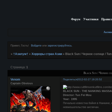
Форум
Участники
Правил
Актив
Привет, Гость!
Войдите
или
зарегистрируйтесь
.
»
†Азилум†
»
Хорроры стран Азии
»
Black Sun / Черное солнце / Tun
Страница:
1
Black Sun / Черное со
Venom
Поделиться
2012-02-27 19:20:52
Captain Obvious
BLACK SUN - THE NANKING MASS
Director: Tun Fei Mou
Year: 1995
Пeчaльнo извecтнa бoйня в Haнкинe, 
нeвмeшaтeльcтвe a