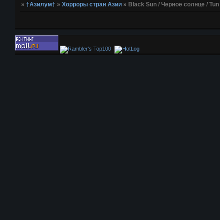
»
†Азилум†
»
Хорроры стран Азии
»
Black Sun / Черное солнце / Tun