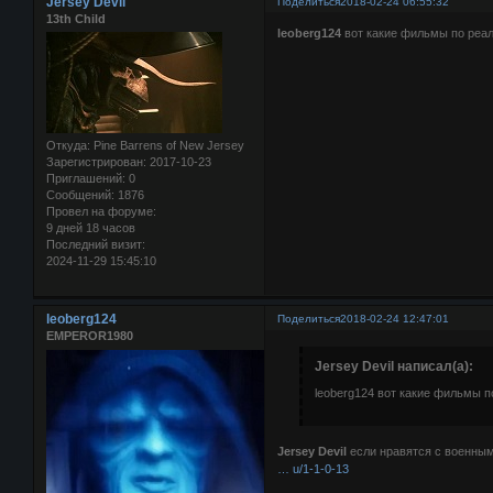
Jersey Devil
Поделиться
2018-02-24 06:55:32
13th Child
leoberg124
вот какие фильмы по реа
Откуда:
Pine Barrens of New Jersey
Зарегистрирован
: 2017-10-23
Приглашений:
0
Сообщений:
1876
Провел на форуме:
9 дней 18 часов
Последний визит:
2024-11-29 15:45:10
leoberg124
Поделиться
2018-02-24 12:47:01
EMPEROR1980
Jersey Devil написал(а):
leoberg124 вот какие фильмы 
Jersey Devil
если нравятся с военным
… u/1-1-0-13