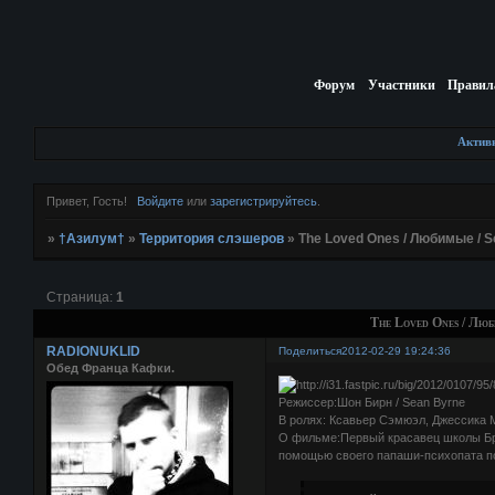
Форум
Участники
Правил
Актив
Привет, Гость!
Войдите
или
зарегистрируйтесь
.
»
†Азилум†
»
Территория слэшеров
»
The Loved Ones / Любимые / S
Страница:
1
The Loved Ones / Люб
RADIONUKLID
Поделиться
2012-02-29 19:24:36
Обед Франца Кафки.
Режиссер:Шон Бирн / Sean Byrne
В ролях: Ксавьер Сэмюэл, Джессика 
О фильме:Первый красавец школы Брен
помощью своего папаши-психопата по