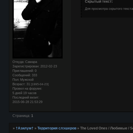
Скрытый текст:
Для просмотра скрытого текста
Откуда:
Самара
Зарегистрирован
: 2012-02-23
Приглашений:
0
Сообщений:
333
Пол:
Мужской
Возраст:
31
[1995-04-23]
Провел на форуме:
5 дней 19 часов
Последний визит:
2015-06-28 21:53:29
Страница:
1
»
†Азилум†
»
Территория слэшеров
»
The Loved Ones / Любимые / S