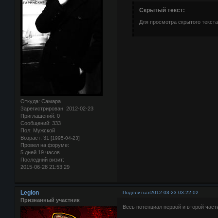
Скрытый текст:
Для просмотра скрытого текста
Откуда:
Самара
Зарегистрирован
: 2012-02-23
Приглашений:
0
Сообщений:
333
Пол:
Мужской
Возраст:
31
[1995-04-23]
Провел на форуме:
5 дней 19 часов
Последний визит:
2015-06-28 21:53:29
Legion
Поделиться
2012-03-23 03:22:02
Признанный участник
Весь потенциал первой и второй част