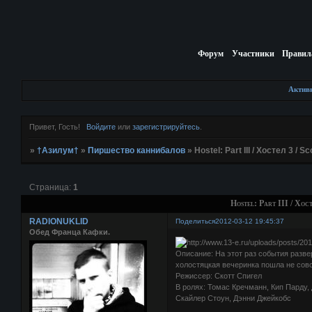
Форум
Участники
Правил
Актив
Привет, Гость!
Войдите
или
зарегистрируйтесь
.
»
†Азилум†
»
Пиршество каннибалов
»
Hostel: Part III / Хостел 3 / Sc
Страница:
1
Hostel: Part III / Хост
RADIONUKLID
Поделиться
2012-03-12 19:45:37
Обед Франца Кафки.
Описание: На этот раз события разве
холостяцкая вечеринка пошла не сов
Режиссер: Скотт Спигел
В ролях: Томас Кречманн, Кип Парду,
Скайлер Стоун, Дэнни Джейкобс