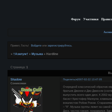
Форум
Участники
Правил
Актив
Привет, Гость!
Войдите
или
зарегистрируйтесь
.
»
†Азилум†
»
Музыка
»
Hardline
Страница:
1
Ha
Shadow
Поделиться
2007-02-22 13:47:05
Соникоман
Очередной классический образчик евр
братьев Джонни и Джо Джиоэли (соотве
выпустить всего один диск. К 2002-му
басист Кристофер Малоуни, клавишник 
вокалистом Робом Роком. Стараниями
– "II". Музыка группы лежит на самой
Диск, честно говоря, понравился. З