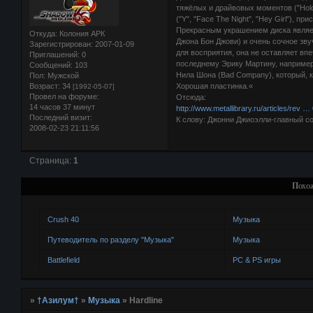
тяжёлых и драйвовых моментов ("Hold
("Y", "Face The Night", "Hey Girl"), п
Прекрасным украшением диска являет
Откуда:
Колония АРК
Джона Бон Джови) и очень сочное зву
Зарегистрирован
: 2007-01-09
для восприятия, она не оставляет вп
Приглашений:
0
последнему Эрику Мартину, например).
Сообщений:
103
Нила Шона (Bad Company), который, кс
Пол:
Мужской
Хорошая пластинка.«
Возраст:
34
[1992-05-07]
Провел на форуме:
Отсюда:
14 часов 37 минут
http://www.metallibrary.ru/articles/rev … 
Последний визит:
К слову: Джонни Джиоэлли-главный со
2008-02-23 21:11:56
Страница:
1
Похо
Crush 40
Музыка
Путеводитель по разделу "Музыка"
Музыка
Battlefield
PC & PS игры
»
†Азилум†
»
Музыка
»
Hardline