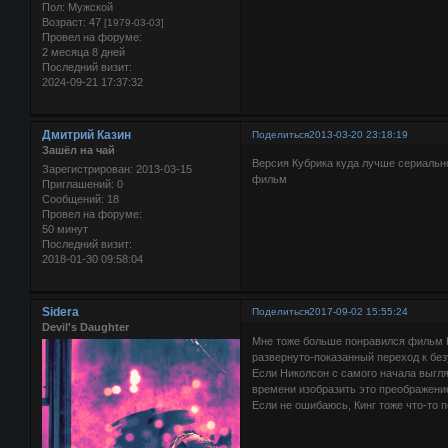
Пол:
Мужской
Возраст:
47
[1979-03-03]
Провел на форуме:
2 месяца 8 дней
Последний визит:
2024-09-21 17:37:32
Дмитрий Казин
Поделиться
2013-03-20 23:18:19
Зашёл на чай
Версия Кубрика куда лучше сериально
Зарегистрирован
: 2013-03-15
фильм
Приглашений:
0
Сообщений:
18
Провел на форуме:
50 минут
Последний визит:
2018-01-30 09:58:04
Sidera
Поделиться
2017-09-02 15:55:24
Devil's Daughter
Мне тоже больше понравился фильм Ку
развернуто-показанный переход к бе
Если Николсон с самого начала выгляд
времени изобразить это преображени
Если не ошибаюсь, Кинг тоже что-то п