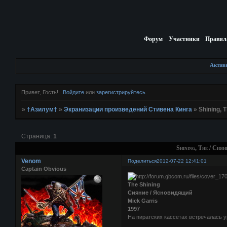
Форум
Участники
Правил
Актив
Привет, Гость!
Войдите
или
зарегистрируйтесь
.
»
†Азилум†
»
Экранизации произведений Стивена Кинга
»
Shining, T
Страница:
1
Shining, The / Сиян
Venom
Поделиться
2012-07-22 12:41:01
Captain Obvious
The Shining
Сияние / Ясновидящий
Mick Garris
1997
На пиратских кассетах встречалась у