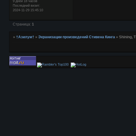
9 дней 18 часов
Последний визит:
2024-11-29 15:45:10
Страница:
1
»
†Азилум†
»
Экранизации произведений Стивена Кинга
»
Shining, T