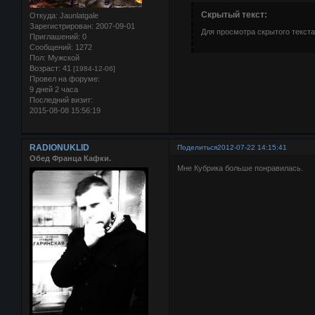
Скрытый текст:
Откуда:
Jaunlatgale
Зарегистрирован
: 2007-09-01
Для просмотра скрытого текста
Приглашений:
0
Сообщений:
1272
Пол:
Мужской
Возраст:
41
[1984-12-06]
Провел на форуме:
9 дней 2 часа
Последний визит:
2015-08-08 15:56:19
RADIONUKLID
Поделиться
2012-07-22 14:15:41
Обед Франца Кафки.
Мне Кубрика больше понравилась.