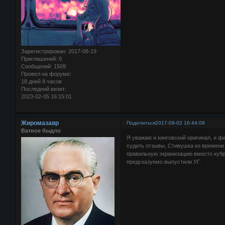
Зарегистрирован
: 2017-08-19
Приглашений:
0
Сообщений:
1509
Провел на форуме:
18 дней 8 часов
Последний визит:
2023-02-05 16:15:01
Жиромазавр
Поделиться
2017-09-02 16:44:09
Ватное быдло
Я уважаю и кинговский оригинал, и ф
судить отзывы, Стивушка ко времени
правильную экранизацию вместо кубри
предсказуемо выпустили УГ.