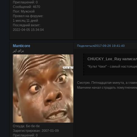
Приглашений:
0
Сообщений:
4670
Пол:
Мужской
Провел на форуме:
1 месяц 11 дней
Последний визит:
2022-04-05 15:34:04
Manticore
Поделиться
2017-09-26 19:41:40
برای ایر
CHUCKY_Lee_Ray написал(
"Культ Чаки" - самый настоящ
Смотрю. Пятнадцатая минута, а главн
Манчини начал страдать помутнением 
Откуда:
Бе-бе-бе
Зарегистрирован
: 2007-01-09
Приглашений:
0