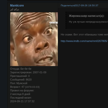
Manticore
Поделиться
2017-09-26 19:50:37
برای ایر
Жиромазавр написал(а):
Ну уж лучше непредсказуемост
Не скажи. Вот этот ебанашка тоже неп
http://www.imdb.com/name/nm0267805/
Откуда:
Бе-бе-бе
Зарегистрирован
: 2007-01-09
Приглашений:
0
Сообщений:
8620
Пол:
Мужской
Возраст:
47
[1979-03-03]
Провел на форуме:
2 месяца 8 дней
Последний визит:
2024-09-21 17:37:32