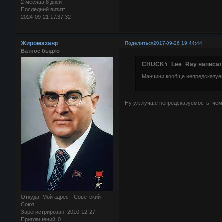
2 месяца 8 дней
Последний визит:
2024-09-21 17:37:32
Жиромазавр
Поделиться
2017-09-26 19:44:44
Ватное быдло
CHUCKY_Lee_Ray написал(
Манчини вообще непредсказуе
Ну уж лучше непредсказуемость, чем
Откуда:
Мой адрес - Советский
Союз
Зарегистрирован
: 2010-12-27
Приглашений:
0