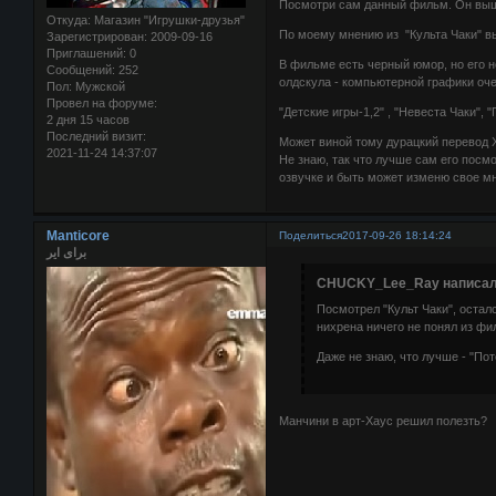
Посмотри сам данный фильм. Он выш
Откуда:
Магазин "Игрушки-друзья"
По моему мнению из "Культа Чаки" в
Зарегистрирован
: 2009-09-16
Приглашений:
0
В фильме есть черный юмор, но его не
Сообщений:
252
олдскула - компьютерной графики оче
Пол:
Мужской
Провел на форуме:
"Детские игры-1,2" , "Невеста Чаки",
2 дня 15 часов
Последний визит:
Может виной тому дурацкий перевод Х
2021-11-24 14:37:07
Не знаю, так что лучше сам его пос
озвучке и быть может изменю свое мн
Manticore
Поделиться
2017-09-26 18:14:24
برای ایر
CHUCKY_Lee_Ray написал(
Посмотрел "Культ Чаки", оста
нихрена ничего не понял из фи
Даже не знаю, что лучше - "По
Манчини в арт-Хаус решил полезть?