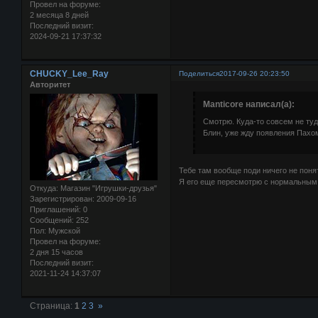
Провел на форуме:
2 месяца 8 дней
Последний визит:
2024-09-21 17:37:32
CHUCKY_Lee_Ray
Поделиться
2017-09-26 20:23:50
Авторитет
Manticore написал(а):
Смотрю. Куда-то совсем не туд
Блин, уже жду появления Пахо
Тебе там вообще поди ничего не поня
Я его еще пересмотрю с нормальным п
Откуда:
Магазин "Игрушки-друзья"
Зарегистрирован
: 2009-09-16
Приглашений:
0
Сообщений:
252
Пол:
Мужской
Провел на форуме:
2 дня 15 часов
Последний визит:
2021-11-24 14:37:07
Страница:
1
2
3
»