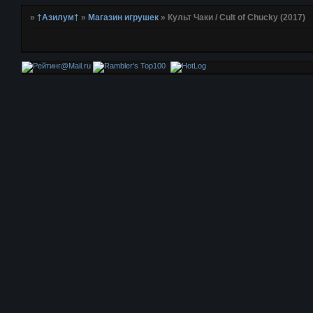
»
†Азилум†
»
Магазин игрушек
»
Культ Чаки / Cult of Chucky (2017)