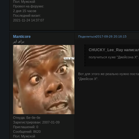
Пол:
Мужской
Провел на форуме:
2 дня 15 часов
Последний визит:
2021-11-24 14:37:07
Manticore
Поделиться
2017-09-26 20:16:15
برای ایر
CHUCKY_Lee_Ray написал(
получиться хуже "Джейсона Х".
Вот для этого же реально нужно поста
"Джейсон Х".
Откуда:
Бе-бе-бе
Зарегистрирован
: 2007-01-09
Приглашений:
0
Сообщений:
8620
Пол:
Мужской