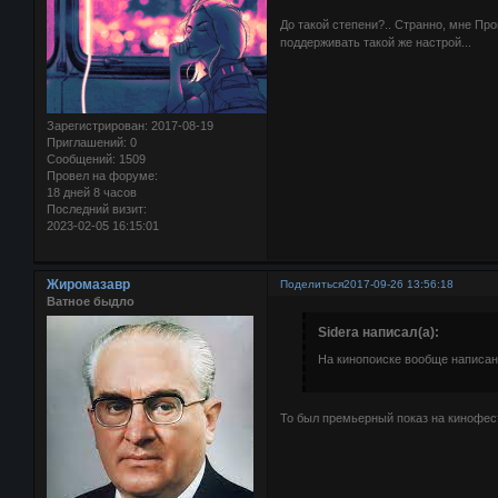
До такой степени?.. Странно, мне Пр
поддерживать такой же настрой...
Зарегистрирован
: 2017-08-19
Приглашений:
0
Сообщений:
1509
Провел на форуме:
18 дней 8 часов
Последний визит:
2023-02-05 16:15:01
Жиромазавр
Поделиться
2017-09-26 13:56:18
Ватное быдло
Sidera написал(а):
На кинопоиске вообще написано
То был премьерный показ на кинофес