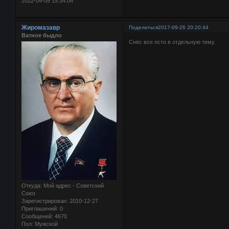
2022-04-05 15:34:04
Жиромазавр
Поделиться
2017-09-26 20:20:44
Ватное быдло
Снёс все псто в отдельную тему.
Откуда:
Мой адрес - Советский
Союз
Зарегистрирован
: 2010-12-27
Приглашений:
0
Сообщений:
4670
Пол:
Мужской