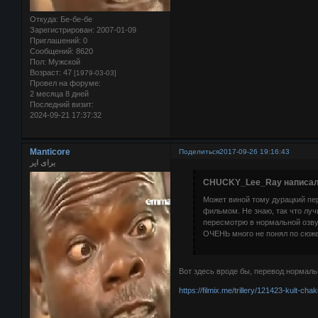
Откуда:
Бе-бе-бе
Зарегистрирован
: 2007-01-09
Приглашений:
0
Сообщений:
8620
Пол:
Мужской
Возраст:
47
[1979-03-03]
Провел на форуме:
2 месяца 8 дней
Последний визит:
2024-09-21 17:37:32
Manticore
Поделиться
2017-09-26 19:16:43
برای ایر
CHUCKY_Lee_Ray написал(
Может виной тому дурацкий пер
фильмом. Не знаю, так что лу
пересмотрю в нормальной озву
ОЧЕНЬ много не понял по сюже
Вот здесь вроде бы, перевод нормаль
https://filmix.me/trillery/121423-kult-cha