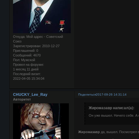
Откуда:
Мой адрес - Советский
Союз
Зарегистрирован
: 2010-12-27
Приглашений:
0
Сообщений:
4670
Пол:
Мужской
Провел на форуме:
1 месяц 11 дней
Последний визит:
2022-04-05 15:34:04
CHUCKY_Lee_Ray
Поделиться
2017-09-26 14:31:14
Авторитет
Жиромазавр написал(а):
Он уже вышел. Ничего себе. А 
Жиромазавр
да, вышел. Посмотрел в