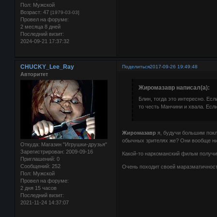
Пол:
Мужской
Возраст:
47
[1979-03-03]
Провел на форуме:
2 месяца 8 дней
Последний визит:
2024-09-21 17:37:32
CHUCKY_Lee_Ray
Поделиться
2017-09-26 19:49:48
Авторитет
Жиромазавр написал(а):
Блин, тогда это интересно. Ес
то честь Манчини и хвала. Если
Жиромазавр
я, будучи большим покл
обычных зрителях же? Они вообще ни
Откуда:
Магазин "Игрушки-друзья"
Зарегистрирован
: 2009-09-16
Какой-то наркоманский фильм получил
Приглашений:
0
Сообщений:
252
Очень походит своей маразматичност
Пол:
Мужской
Провел на форуме:
2 дня 15 часов
Последний визит:
2021-11-24 14:37:07