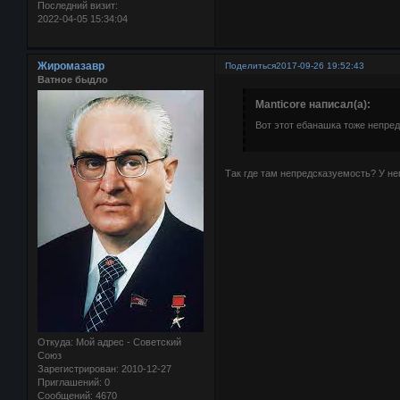
Последний визит:
2022-04-05 15:34:04
Жиромазавр
Поделиться
2017-09-26 19:52:43
Ватное быдло
Manticore написал(а):
Вот этот ебанашка тоже непредс
Так где там непредсказуемость? У не
Откуда:
Мой адрес - Советский
Союз
Зарегистрирован
: 2010-12-27
Приглашений:
0
Сообщений:
4670