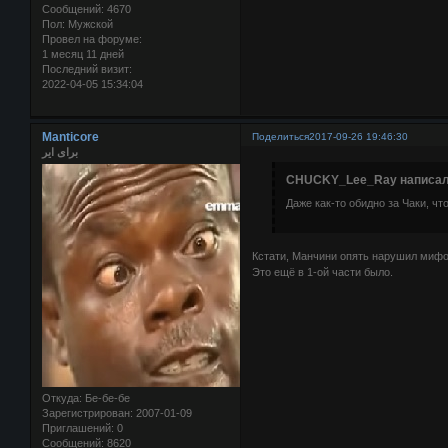
Сообщений:
4670
Пол:
Мужской
Провел на форуме:
1 месяц 11 дней
Последний визит:
2022-04-05 15:34:04
Manticore
Поделиться
2017-09-26 19:46:30
برای ایر
CHUCKY_Lee_Ray написал(
Даже как-то обидно за Чаки, что
Кстати, Манчини опять нарушил мифол
Это ещё в 1-ой части было.
Откуда:
Бе-бе-бе
Зарегистрирован
: 2007-01-09
Приглашений:
0
Сообщений:
8620