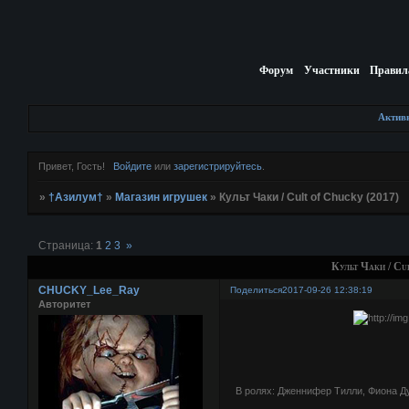
Форум
Участники
Правил
Актив
Привет, Гость!
Войдите
или
зарегистрируйтесь
.
»
†Азилум†
»
Магазин игрушек
»
Культ Чаки / Cult of Chucky (2017)
Страница:
1
2
3
»
Культ Чаки / Cu
CHUCKY_Lee_Ray
Поделиться
2017-09-26 12:38:19
Авторитет
В ролях: Дженнифер Тилли, Фиона Ду