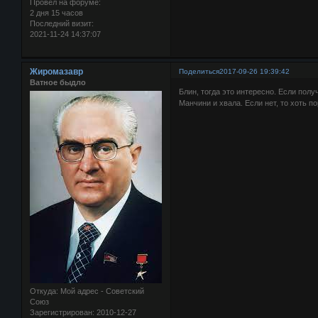
Провел на форуме:
2 дня 15 часов
Последний визит:
2021-11-24 14:37:07
Жиромазавр
Поделиться
2017-09-26 19:39:42
Ватное быдло
Блин, тогда это интересно. Если пол
Манчини и хвала. Если нет, то хоть п
Откуда:
Мой адрес - Советский
Союз
Зарегистрирован
: 2010-12-27