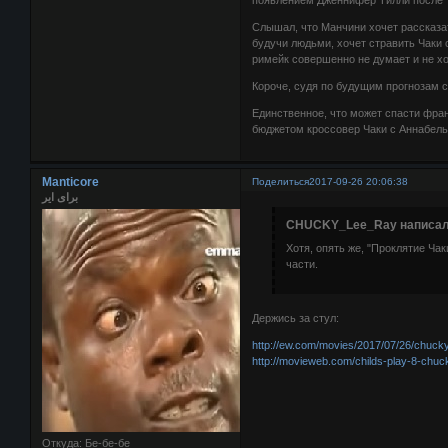
появлением Дженнифер Тилли после "
Слышал, что Манчини хочет рассказа
будучи людьми, хочет стравить Чаки с
римейк совершенно не думает и не хо
Короче, судя по будущим прогнозам 
Единственное, что может спасти фра
бюджетом кроссовер Чаки с Аннабель
Manticore
Поделиться
2017-09-26 20:06:38
برای ایر
CHUCKY_Lee_Ray написал(
Хотя, опять же, "Проклятие Чак
части.
Держись за стул:
http://ew.com/movies/2017/07/26/chucky
http://movieweb.com/childs-play-8-chuc
Откуда:
Бе-бе-бе