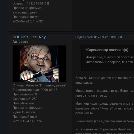
Возраст:
47
[1979-03-03]
Провел на форуме:
2 месяца 8 дней
Последний визит:
2024-09-21 17:37:32
CHUCKY_Lee_Ray
Поделиться
2017-09-26 20:03:38
Авторитет
Жиромазавр написал(а):
Интересно, а много ли простых
мифологии? Наверное, мы это 
Вряд ли. Многие до сих пор не знают 
франшизы.
Откуда:
Магазин "Игрушки-друзья"
Зарегистрирован
: 2009-09-16
Мифология страдает, это да. Впрочем,
Приглашений:
0
превратился в трэш.
Сообщений:
252
Пол:
Мужской
Манчини надо походу реально писать
Провел на форуме:
фильмов, ибо в "Культе" он пытался 
2 дня 15 часов
реальность.
Последний визит:
2021-11-24 14:37:07
Виной тому (как я думаю) малый бюд
Хотя, опять же, "Проклятие Чаки" он 