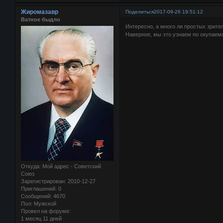
Жиромазавр
Поделиться
2017-09-26 19:51:12
Ватное быдло
Интересно, а много ли простых зрите
Наверное, мы это узнаем по окупаемо
Откуда:
Мой адрес - Советский
Союз
Зарегистрирован
: 2010-12-27
Приглашений:
0
Сообщений:
4670
Пол:
Мужской
Провел на форуме:
1 месяц 11 дней