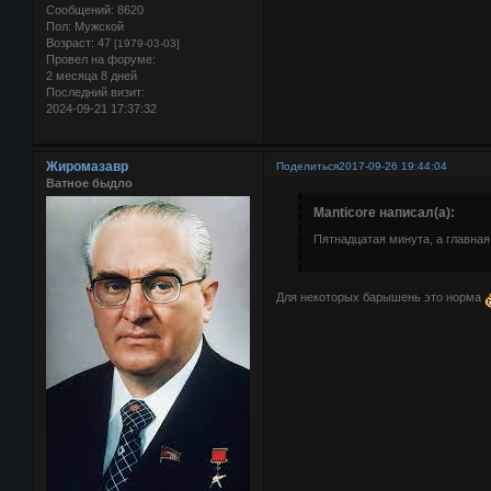
Сообщений:
8620
Пол:
Мужской
Возраст:
47
[1979-03-03]
Провел на форуме:
2 месяца 8 дней
Последний визит:
2024-09-21 17:37:32
Жиромазавр
Поделиться
2017-09-26 19:44:04
Ватное быдло
Manticore написал(а):
Пятнадцатая минута, а главна
Для некоторых барышень это норма