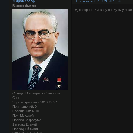
Жиромазавр
Поделиться
2017-09-26 20:16:56
Ватное быдло
Я, наверное, чиркану по "Культу Чаки
Откуда:
Мой адрес - Советский
Союз
Зарегистрирован
: 2010-12-27
Приглашений:
0
Сообщений:
4670
Пол:
Мужской
Провел на форуме:
1 месяц 11 дней
Последний визит: