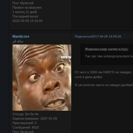
Пол:
Мужской
Провел на форуме:
1 месяц 11 дней
Последний визит:
2022-04-05 15:34:04
Manticore
Поделиться
2017-09-26 19:56:26
برای ایر
Жиромазавр написал(а):
Так где там непредсказуемост
От него в 2000-ом НИКТО не ожидал, 
хотя и дала добро.
И уж конечно никто не ожидал долбаё
Откуда:
Бе-бе-бе
Зарегистрирован
: 2007-01-09
Приглашений:
0
Сообщений:
8620
Пол:
Мужской