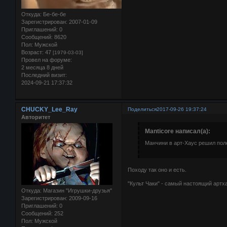
Откуда:
Бе-бе-бе
Зарегистрирован
: 2007-01-09
Приглашений:
0
Сообщений:
8620
Пол:
Мужской
Возраст:
47
[1979-03-03]
Провел на форуме:
2 месяца 8 дней
Последний визит:
2024-09-21 17:37:32
CHUCKY_Lee_Ray
Поделиться
2017-09-26 19:37:24
Авторитет
Manticore написал(а):
Манчини в арт-Хаус решил пол
Походу так оно и есть.
"Культ Чаки" - самый настоящий арт
Откуда:
Магазин "Игрушки-друзья"
Зарегистрирован
: 2009-09-16
Приглашений:
0
Сообщений:
252
Пол:
Мужской