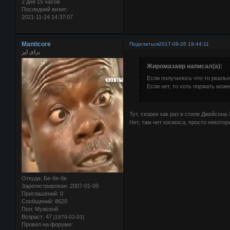
2 дня 15 часов
Последний визит:
2021-11-24 14:37:07
Manticore
Поделиться
2017-09-26 19:44:11
برای ایر
Жиромазавр написал(а):
Если получилось что-то реальн
Если нет, то хоть поржать можн
Тут, скорее как раз в стиле Джейсона 
Нет, там нет космоса, просто некото
Откуда:
Бе-бе-бе
Зарегистрирован
: 2007-01-09
Приглашений:
0
Сообщений:
8620
Пол:
Мужской
Возраст:
47
[1979-03-03]
Провел на форуме: