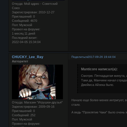
Откуда:
Мой адрес - Советский
Союз
Зарегистрирован
: 2010-12-27
Приглашений:
0
Сообщений:
4670
Пол:
Мужской
Провел на форуме:
1 месяц 11 дней
Последний визит:
2022-04-05 15:34:04
CHUCKY_Lee_Ray
Поделиться
2017-09-26 19:44:04
Авторитет
Manticore написал(а):
Смотрю. Пятнадцатая минута, 
Таки да, Манчини начал страда
Джеймса Айзека было.
Начало еще более-менее интригует, во
Откуда:
Магазин "Игрушки-друзья"
стало.
Зарегистрирован
: 2009-09-16
Приглашений:
0
А ведь "Проклятие Чаки" было очен
Сообщений:
252
Пол:
Мужской
Провел на форуме: