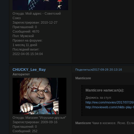
Откуда:
Мой адрес - Советский
Союз
Зарегистрирован
: 2010-12-27
Приглашений:
0
Сообщений:
4670
Пол:
Мужской
Провел на форуме:
1 месяц 11 дней
Последний визит:
2022-04-05 15:34:04
CHUCKY_Lee_Ray
Поделиться
2017-09-26 20:13:16
Авторитет
Manticore
Manticore написал(а):
Держись за стул:
http://ew.com/movies/2017/07/26
http://movieweb.com/childs-play
Откуда:
Магазин "Игрушки-друзья"
Зарегистрирован
: 2009-09-16
Manticore
Чаки в космосе. Ясно. Если
Приглашений:
0
Сообщений:
252