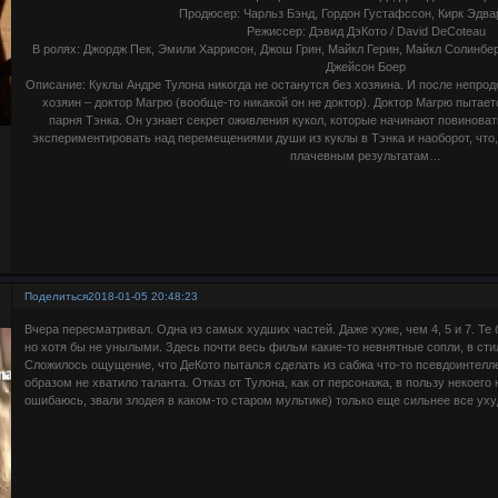
Продюсер: Чарльз Бэнд, Гордон Густафссон, Кирк Эдва
Режиссер: Дэвид ДэКото / David DeCoteau
В ролях: Джордж Пек, Эмили Харрисон, Джош Грин, Майкл Герин, Майкл Солинбер
Джейсон Боер
Описание: Куклы Андре Тулона никогда не останутся без хозяина. И после непрод
хозяин – доктор Магрю (вообще-то никакой он не доктор). Доктор Магрю пытае
парня Тэнка. Он узнает секрет оживления кукол, которые начинают повиноват
экспериментировать над перемещениями души из куклы в Тэнка и наоборот, что, 
плачевным результатам…
Поделиться
2018-01-05 20:48:23
Вчера пересматривал. Одна из самых худших частей. Даже хуже, чем 4, 5 и 7. Т
но хотя бы не унылыми. Здесь почти весь фильм какие-то невнятные сопли, в ст
Сложилось ощущение, что ДеКото пытался сделать из сабжа что-то псевдоинтелл
образом не хватило таланта. Отказ от Тулона, как от персонажа, в пользу некоего 
ошибаюсь, звали злодея в каком-то старом мультике) только еще сильнее все ух