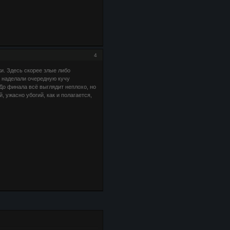
4
и. Здесь скорее злые либо
и наделали очередную кучу
о финала всё выглядит неплохо, но
 ужасно убогий, как и полагается,