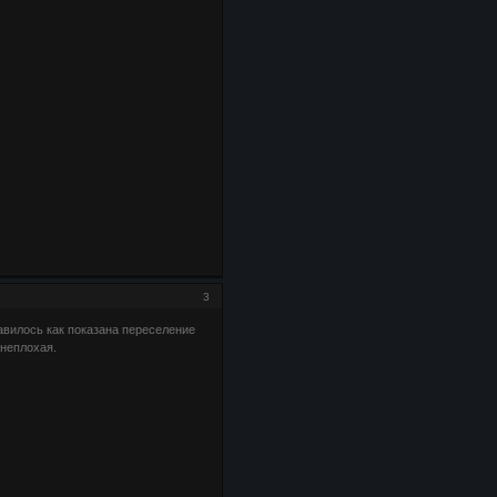
3
авилось как показана переселение
 неплохая.