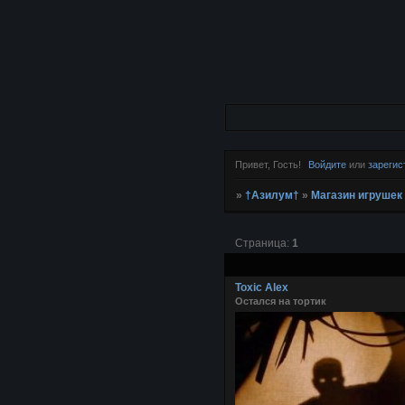
Привет, Гость!
Войдите
или
зарегис
»
†Азилум†
»
Магазин игрушек
Страница:
1
Toxic Alex
Остался на тортик