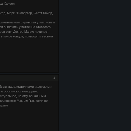
рд Хансен
гэр, Марк Ньюбергер, Скотт Бойер,
олжительного сиротства у них новый
тся вылечить умственно отсталого
ься ему. Доктор Магрю начинает
в конце концов, приводит к весьма
2
е были маразматичными и детскими,
иле российских мелодрам.
ектуальное, но ему банальным
невнятного Макгрю (так, если не
удшил.