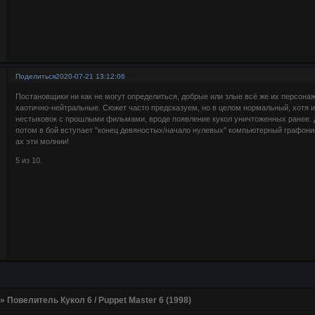
Поделиться
2020-07-21 13:12:06
Постановщики ни как не могут определиться, добрые или злые всё же их персонаж
хаотично-нейтральные. Сюжет часто предсказуем, но в целом нормальный, хотя 
нестыковок с прошлыми фильмами, вроде появление кукол уничтоженных ранее. Д
потом в бой вступает "конец девяностых/начало нулевых" компьютерный графоний,
ах эти молнии!
5 из 10.
»
Повелитель Кукол 6 / Puppet Master 6 (1998)