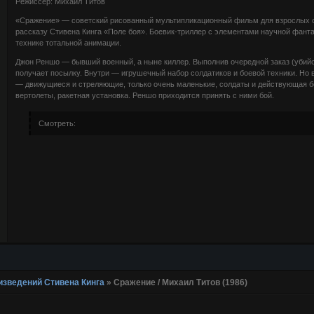
Режиссёр: Михаил Титов
«Сражение» — советский рисованный мультипликационный фильм для взрослых 
рассказу Стивена Кинга «Поле боя». Боевик-триллер с элементами научной фант
технике тотальной анимации.
Джон Реншо — бывший военный, а ныне киллер. Выполнив очередной заказ (убийс
получает посылку. Внутри — игрушечный набор солдатиков и боевой техники. Но в
— движущиеся и стреляющие, только очень маленькие, солдаты и действующая б
вертолеты, ракетная установка. Реншо приходится принять с ними бой.
Смотреть:
изведений Стивена Кинга
»
Сражение / Михаил Титов (1986)