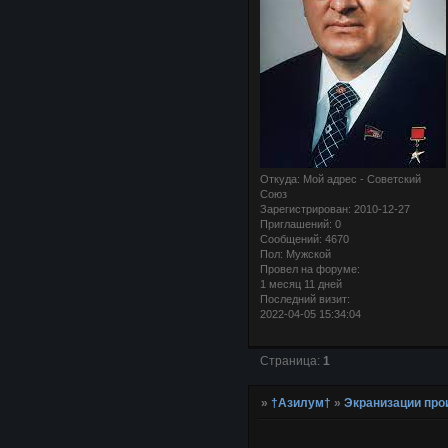
Откуда:
Мой адрес - Советский
Союз
Зарегистрирован
: 2010-12-27
Приглашений:
0
Сообщений:
4670
Пол:
Мужской
Провел на форуме:
1 месяц 11 дней
Последний визит:
2022-04-05 15:34:04
Страница:
1
»
†Азилум†
»
Экранизации про