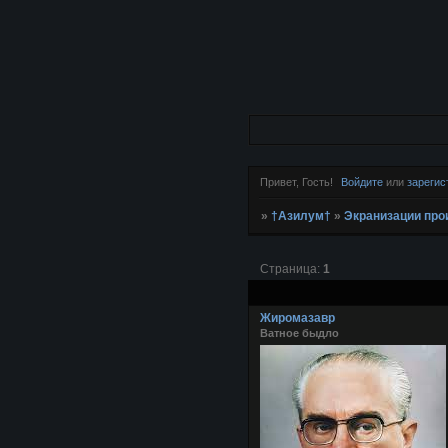
Привет, Гость!
Войдите
или
зарегис
»
†Азилум†
»
Экранизации про
Страница:
1
Жиромазавр
Ватное быдло