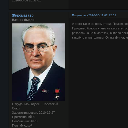
2026-08-04 20:37:01
Жиромазавр
Поделиться
2020-06-11 02:12:51
Ватное быдло
А я его так и не посмотрел. Помню, к
Продавец божился, что на кассете то 
развалах, а не в магазах, бывало обж
какой-то мультфильм. Отака фигня, м
Откуда:
Мой адрес - Советский
Союз
Зарегистрирован
: 2010-12-27
Приглашений:
0
Сообщений:
4670
Пол:
Мужской