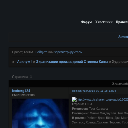
Форум
Участники
Правил
Актив
Привет, Гость!
Войдите
или
зарегистрируйтесь
.
»
†Азилум†
»
Экранизации произведений Стивена Кинга
»
Худеющий
Страница:
1
Худеющий/
leoberg124
Поделиться
2018-02-11 15:13:35
EMPEROR1980
Страна:
США
Режиссер:
Том Холланд
Сценарий:
Майкл Макдауэлл, Том Хо
В ролях:
Роберт Джон Бёрк, Джо Мант
Уинтерс, Ховард Эрскин, Терренс Гэ