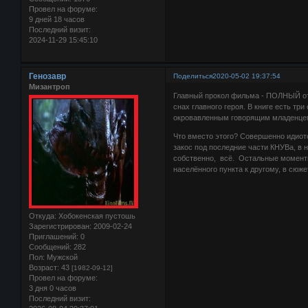
Провел на форуме:
9 дней 18 часов
Последний визит:
2024-11-29 15:45:10
Генозавр
Поделиться
2020-05-02 19:37:54
Мизантроп
Главный прокол фильма - ПОЛНЫЙ отк
снах главного героя. В книге есть т
окровавленным говорящим младенцем 
Что вместо этого? Совершенно идиотс
закос под последние части КНУВа, в 
собственно, всё. Остальные моменты 
населённого пункта к другому, в сюже
Откуда:
Хобокенская пустошь
Зарегистрирован
: 2009-02-24
Приглашений:
0
Сообщений:
282
Пол:
Мужской
Возраст:
43
[1982-09-12]
Провел на форуме:
3 дня 0 часов
Последний визит: