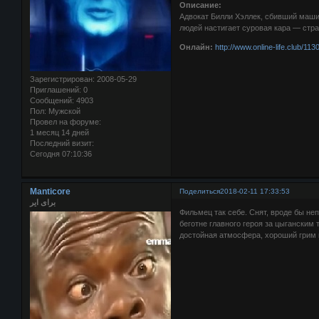
Описание:
Адвокат Билли Хэллек, сбивший маши
людей настигает суровая кара — стр
Онлайн:
http://www.online-life.club/1
Зарегистрирован
: 2008-05-29
Приглашений:
0
Сообщений:
4903
Пол:
Мужской
Провел на форуме:
1 месяц 14 дней
Последний визит:
Сегодня 07:10:36
Manticore
Поделиться
2018-02-11 17:33:53
برای ایر
Фильмец так себе. Снят, вроде бы не
беготне главного героя за цыганским
достойная атмосфера, хороший грим 