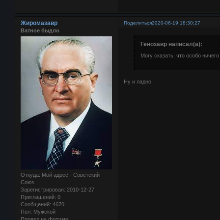
Жиромазавр
Поделиться
2020-06-19 18:30:27
Ватное быдло
Генозавр написал(а):
Могу сказать, что особо ничего
Ну и ладно.
Откуда:
Мой адрес - Советский
Союз
Зарегистрирован
: 2010-12-27
Приглашений:
0
Сообщений:
4670
Пол:
Мужской
Провел на форуме: