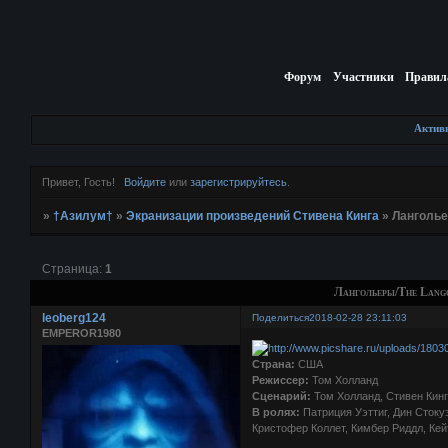
Форум
Участники
Правил
Актив
Привет, Гость!
Войдите
или
зарегистрируйтесь
.
»
†Азилум†
»
Экранизации произведений Стивена Кинга
»
Ланголье
Страница:
1
Лангольеры/The Lang
leoberg124
Поделиться
2018-02-28 23:11:03
EMPEROR1980
Страна:
США
Режиссер:
Том Холланд
Сценарий:
Том Холланд, Стивен Кин
В ролях:
Патриция Уэттиг, Дин Стоку
Кристофер Коллет, Кимбер Риддл, Ке