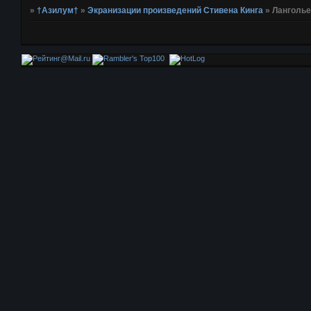
»
†Азилум†
»
Экранизации произведений Стивена Кинга
»
Ланголье