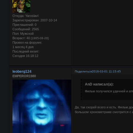
Откуда:
Yaroslavl
Зарегистрирован
: 2007-10-14
Приглашений:
0
Сообщений:
2565
Пол:
Мужской
Возраст:
40
[1985-08-20]
Провел на форуме:
1 месяц 4 дня
Последний визит:
Сегодня 16:18:12
leoberg124
Поделиться
2018-03-01 11:15:45
EMPEROR1980
AnD написал(а):
Фильм получился удачней и ат
Да, так скорей всего и есть. Фильм д
большом хронометраже смотрится с и