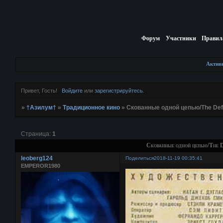
Форум
Участники
Правил
Актив
Привет, Гость!
Войдите
или
зарегистрируйтесь
.
»
†Азилум†
»
Традиционное кино
»
Скованные одной цепью/The Def
Страница:
1
Скованные одной цепью/The D
leoberg124
Поделиться
2018-11-19 00:35:41
EMPEROR1980