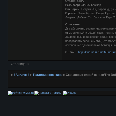
Страна:
США
Режиссер:
Стэнли Крамер
Сценарий:
Недрик Янг, Харольд Дже
В ролях:
Тони Кёртис, Сидни Пуатье, 
Лоуренс Добкин, Уит Бисселл, Карл '
Описание:
Два абсолютно разных человека выну
от умения найти общий язык, понять 
Зашоренный и однобокий белый расист
представить себе не могли, что могут
«скованные одной цепью» беглецы на
Онлайн:
http://kino-ussr.ru/2365-ne-s
Страница:
1
»
†Азилум†
»
Традиционное кино
»
Скованные одной цепью/The Def