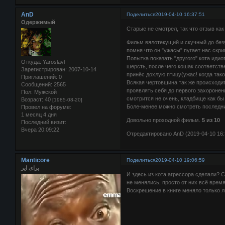
AnD
Поделиться
2019-04-10 16:37:51
Одержимый
Старые не смотрел, так что отзыв как
Фильм вялотекущий и скучный до безу
помня что он "ужасы" пугает нас скр
Попытка показать "другого" кота иди
Откуда:
Yaroslavl
шерсть, после чего кошак соответстве
Зарегистрирован
: 2007-10-14
принёс дохлую птицу(ужас! когда тако
Приглашений:
0
Всякая чертовщина так же происходи
Сообщений:
2565
проявлять себя до первого захоронени
Пол:
Мужской
смотрится не очень, кладбище как б
Возраст:
40
[1985-08-20]
Боле-менее можно смотреть последние 
Провел на форуме:
1 месяц 4 дня
Довольно проходной фильм.
5 из 10
Последний визит:
Вчера 20:09:22
Отредактировано AnD (2019-04-10 16:
Manticore
Поделиться
2019-04-10 19:06:59
برای ایر
И здесь из кота агрессора сделали? 
не менялись, просто от них всё врем
Воскрешение в книге меняло только л