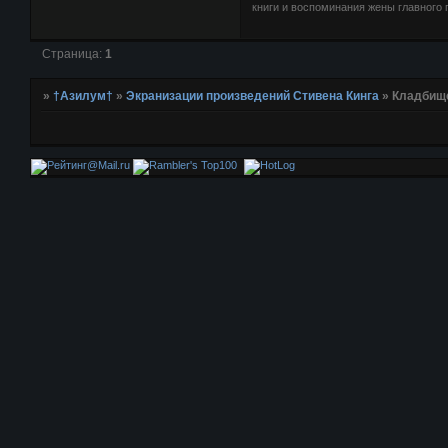
книги и воспоминания жены главного г
Страница:
1
»
†Азилум†
»
Экранизации произведений Стивена Кинга
»
Кладбище