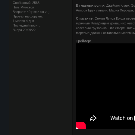
Сообщений:
2565
В главных ролях:
Джейсон Кларк, Эм
Пол:
Мужской
Алисса Брук Ливайн, Мария Херрера, 
Возраст:
40
[1985-08-20]
Провел на форуме:
Описание:
Семья Луиса Крида переез
1 месяц 4 дня
мрачным Кладбищем домашних животн
Последний визит:
колесами грузовика. Эта смерть влеч
Вчера 20:09:22
мертвые должны оставаться мертв
Трейлер: