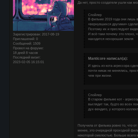
Да нет, просто создатели ушли как мо
Спойлер
В фильме 2019 года они лишь в
«вернувшихся другими» сделать
Поэтому их и преследуют видени
И всё-таки почему это плохо, 
Зарегистрирован
: 2017-08-19
Приглашений:
0
находится нехорошая земля
Сообщений:
1509
Провел на форуме:
18 дней 8 часов
Последний визит:
Manticore написал(а):
2023-02-05 16:15:01
И здесь из кота агрессора сд
почти никак не менялись, прос
чем при жизни.
Спойлер
В старом фильме кот - агрессо
выглядит так, будто во всех п
дух-вендиго, у которого коллек
Получила от фильма ровно то, что от
менее, это очередной проходной фил
некоторой смелостью. Больше всего м