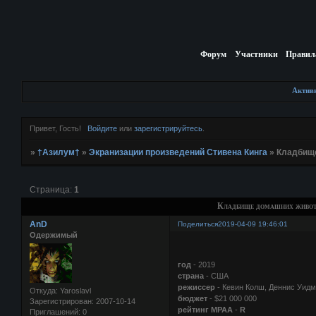
Форум
Участники
Правил
Актив
Привет, Гость!
Войдите
или
зарегистрируйтесь
.
»
†Азилум†
»
Экранизации произведений Стивена Кинга
»
Кладбище
Страница:
1
Кладбище домашних животны
AnD
Поделиться
2019-04-09 19:46:01
Одержимый
год
- 2019
страна
- США
режиссер
- Кевин Колш, Деннис Уид
Откуда:
Yaroslavl
бюджет
- $21 000 000
Зарегистрирован
: 2007-10-14
рейтинг MPAA
-
R
Приглашений:
0