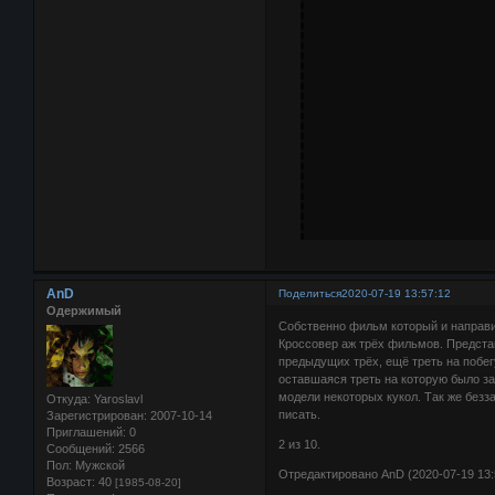
AnD
Поделиться
2020-07-19 13:57:12
Одержимый
Собственно фильм который и направил
Кроссовер аж трёх фильмов. Предста
предыдущих трёх, ещё треть на побег
оставшаяся треть на которую было за
модели некоторых кукол. Так же безз
Откуда:
Yaroslavl
писать.
Зарегистрирован
: 2007-10-14
Приглашений:
0
2 из 10.
Сообщений:
2566
Пол:
Мужской
Отредактировано AnD (2020-07-19 13:
Возраст:
40
[1985-08-20]