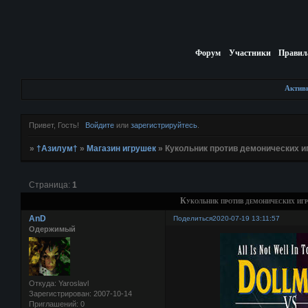
Форум
Участники
Правил
Актив
Привет, Гость!
Войдите
или
зарегистрируйтесь
.
»
†Азилум†
»
Магазин игрушек
»
Кукольник против демонических игр
Страница:
1
Кукольник против демонических игр
AnD
Поделиться
2020-07-19 13:11:57
Одержимый
Откуда:
Yaroslavl
Зарегистрирован
: 2007-10-14
Приглашений:
0